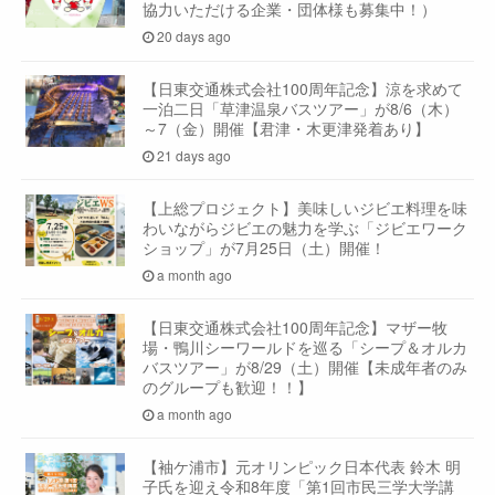
協力いただける企業・団体様も募集中！）
20 days ago
【日東交通株式会社100周年記念】涼を求めて
一泊二日「草津温泉バスツアー」が8/6（木）
～7（金）開催【君津・木更津発着あり】
21 days ago
【上総プロジェクト】美味しいジビエ料理を味
わいながらジビエの魅力を学ぶ「ジビエワーク
ショップ」が7月25日（土）開催！
a month ago
【日東交通株式会社100周年記念】マザー牧
場・鴨川シーワールドを巡る「シープ＆オルカ
バスツアー」が8/29（土）開催【未成年者のみ
のグループも歓迎！！】
a month ago
【袖ケ浦市】元オリンピック日本代表 鈴木 明
子氏を迎え令和8年度「第1回市民三学大学講