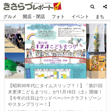
検
コ
索
ン
テ
グルメ
開店・閉店
フォト
イベント
まち
ン
ツ
へ
ス
キ
ッ
プ
【昭和30年代にタイムスリップ？！】「第21回
木更津こどもまつり」が11月16日（土）開催！
【今年の注目はウッドペーパークラフトゾーン
やスタンプラリー！】