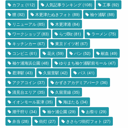
カフェ
(112)
人気記事ランキング
(108)
工事
(92)
狸
(92)
木更津たぬきフォト
(89)
袖ケ浦駅
(88)
リニューアル
(85)
木更津港
(84)
ワークショップ
(83)
らづBiz
(81)
ラーメン
(75)
キッチンカー
(67)
東京ドイツ村
(67)
コンビニ
(61)
花火
(59)
パン
(52)
献血
(49)
袖ケ浦海浜公園
(48)
ゆりまち袖ケ浦駅前モール
(47)
君津駅
(43)
久留里駅
(42)
バス
(41)
アクアコイン
(37)
かずさアカデミアパーク
(36)
清見台エリア
(35)
久留里線
(35)
イオンモール富津
(35)
海ほたる
(34)
潮干狩り
(34)
袖ケ浦公園
(29)
お祭り
(29)
弁当
(28)
街灯
(27)
きさらづ街灯フォト
(27)