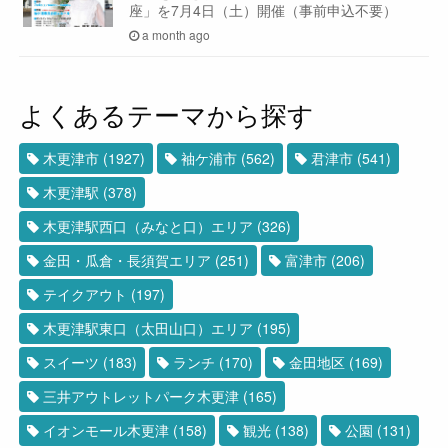
座」を7月4日（土）開催（事前申込不要）
a month ago
よくあるテーマから探す
木更津市
(1927)
袖ケ浦市
(562)
君津市
(541)
木更津駅
(378)
木更津駅西口（みなと口）エリア
(326)
金田・瓜倉・長須賀エリア
(251)
富津市
(206)
テイクアウト
(197)
木更津駅東口（太田山口）エリア
(195)
スイーツ
(183)
ランチ
(170)
金田地区
(169)
三井アウトレットパーク木更津
(165)
イオンモール木更津
(158)
観光
(138)
公園
(131)