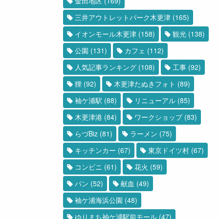
金田地区
(169)
三井アウトレットパーク木更津
(165)
イオンモール木更津
(158)
観光
(138)
公園
(131)
カフェ
(112)
人気記事ランキング
(108)
工事
(92)
狸
(92)
木更津たぬきフォト
(89)
袖ケ浦駅
(88)
リニューアル
(85)
木更津港
(84)
ワークショップ
(83)
らづBiz
(81)
ラーメン
(75)
キッチンカー
(67)
東京ドイツ村
(67)
コンビニ
(61)
花火
(59)
パン
(52)
献血
(49)
袖ケ浦海浜公園
(48)
ゆりまち袖ケ浦駅前モール
(47)