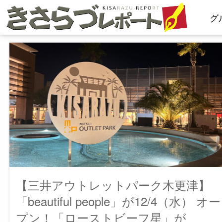
コ
グ
ン
テ
ン
ツ
へ
ス
キ
ッ
プ
【三井アウトレットパーク木更津】
「beautiful people」が12/4（水） オー
プン！「ローストビーフ星」が