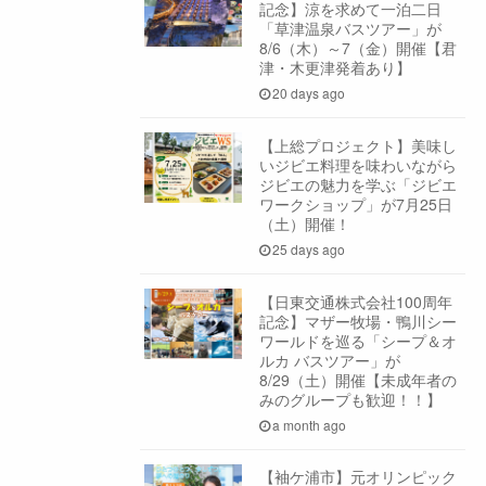
記念】涼を求めて一泊二日
「草津温泉バスツアー」が
8/6（木）～7（金）開催【君
津・木更津発着あり】
20 days ago
【上総プロジェクト】美味し
いジビエ料理を味わいながら
ジビエの魅力を学ぶ「ジビエ
ワークショップ」が7月25日
（土）開催！
25 days ago
【日東交通株式会社100周年
記念】マザー牧場・鴨川シー
ワールドを巡る「シープ＆オ
ルカ バスツアー」が
8/29（土）開催【未成年者の
みのグループも歓迎！！】
a month ago
【袖ケ浦市】元オリンピック