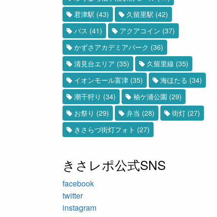
君津駅
(43)
久留里駅
(42)
バス
(41)
アクアコイン
(37)
かずさアカデミアパーク
(36)
清見台エリア
(35)
久留里線
(35)
イオンモール富津
(35)
海ほたる
(34)
潮干狩り
(34)
袖ケ浦公園
(29)
お祭り
(29)
弁当
(28)
街灯
(27)
きさらづ街灯フォト
(27)
きさレポ公式SNS
facebook
twitter
instagram