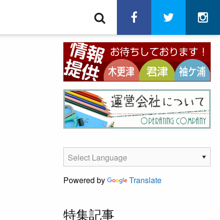
検
facebook
twitter
in
索
Powered by
Translate
特集記事