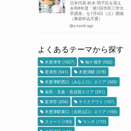
日本代表 鈴木 明子氏を迎え
令和8年度「第1回市民三学大
学講座」を7月4日（土）開催
（事前申込不要）
a month ago
よくあるテーマから探す
木更津市
(1927)
袖ケ浦市
(562)
君津市
(541)
木更津駅
(378)
木更津駅西口（みなと口）エリア
(326)
金田・瓜倉・長須賀エリア
(251)
富津市
(206)
テイクアウト
(197)
木更津駅東口（太田山口）エリア
(195)
スイーツ
(183)
ランチ
(170)