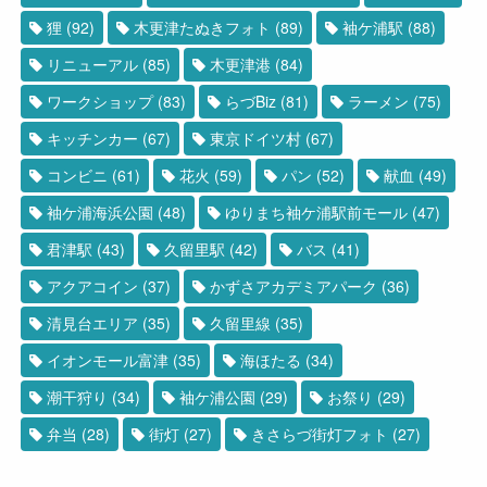
狸
(92)
木更津たぬきフォト
(89)
袖ケ浦駅
(88)
リニューアル
(85)
木更津港
(84)
ワークショップ
(83)
らづBiz
(81)
ラーメン
(75)
キッチンカー
(67)
東京ドイツ村
(67)
コンビニ
(61)
花火
(59)
パン
(52)
献血
(49)
袖ケ浦海浜公園
(48)
ゆりまち袖ケ浦駅前モール
(47)
君津駅
(43)
久留里駅
(42)
バス
(41)
アクアコイン
(37)
かずさアカデミアパーク
(36)
清見台エリア
(35)
久留里線
(35)
イオンモール富津
(35)
海ほたる
(34)
潮干狩り
(34)
袖ケ浦公園
(29)
お祭り
(29)
弁当
(28)
街灯
(27)
きさらづ街灯フォト
(27)