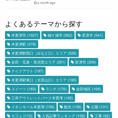
a month ago
よくあるテーマから探す
木更津市
(1927)
袖ケ浦市
(562)
君津市
(541)
木更津駅
(378)
木更津駅西口（みなと口）エリア
(326)
金田・瓜倉・長須賀エリア
(251)
富津市
(206)
テイクアウト
(197)
木更津駅東口（太田山口）エリア
(195)
スイーツ
(183)
ランチ
(170)
金田地区
(169)
三井アウトレットパーク木更津
(165)
イオンモール木更津
(158)
観光
(138)
公園
(131)
カフェ
(112)
人気記事ランキング
(108)
工事
(92)