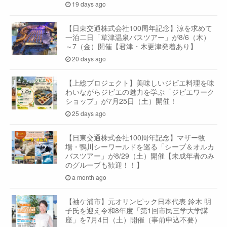
19 days ago
【日東交通株式会社100周年記念】涼を求めて
一泊二日「草津温泉バスツアー」が8/6（木）
～7（金）開催【君津・木更津発着あり】
20 days ago
【上総プロジェクト】美味しいジビエ料理を味
わいながらジビエの魅力を学ぶ「ジビエワーク
ショップ」が7月25日（土）開催！
25 days ago
【日東交通株式会社100周年記念】マザー牧
場・鴨川シーワールドを巡る「シープ＆オルカ
バスツアー」が8/29（土）開催【未成年者のみ
のグループも歓迎！！】
a month ago
【袖ケ浦市】元オリンピック日本代表 鈴木 明
子氏を迎え令和8年度「第1回市民三学大学講
座」を7月4日（土）開催（事前申込不要）