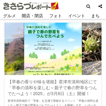
検
コ
索
ン
テ
グルメ
開店・閉店
フォト
イベント
まち
ン
ツ
へ
ス
キ
ッ
プ
【早春の香りや味を堪能】君津市清和地区にて
「早春の清和を楽しむ～親子で春の野草をつん
でたべよう！2025」が3月8日（土）開催！
君津市清和地区で「早春」を五感で堪能するイベント「早春の清和を楽
しむ～親子で春の野草をつんでたべよう！」を開催します。 いろいろ