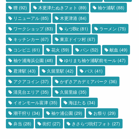
狸
(92)
木更津たぬきフォト
(89)
袖ケ浦駅
(88)
リニューアル
(85)
木更津港
(84)
ワークショップ
(83)
らづBiz
(81)
ラーメン
(75)
キッチンカー
(67)
東京ドイツ村
(67)
コンビニ
(61)
花火
(59)
パン
(52)
献血
(49)
袖ケ浦海浜公園
(48)
ゆりまち袖ケ浦駅前モール
(47)
君津駅
(43)
久留里駅
(42)
バス
(41)
アクアコイン
(37)
かずさアカデミアパーク
(36)
清見台エリア
(35)
久留里線
(35)
イオンモール富津
(35)
海ほたる
(34)
潮干狩り
(34)
袖ケ浦公園
(29)
お祭り
(29)
弁当
(28)
街灯
(27)
きさらづ街灯フォト
(27)