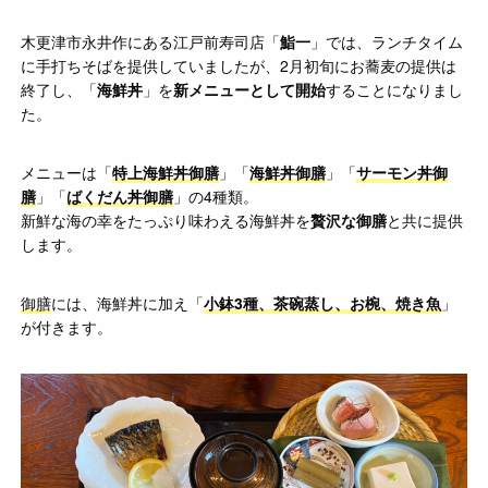
木更津市永井作にある江戸前寿司店「
鮨一
」では、ランチタイム
に手打ちそばを提供していましたが、2月初旬にお蕎麦の提供は
終了し、「
海鮮丼
」を
新メニューとして開始
することになりまし
た。
メニューは「
特上海鮮丼御膳
」「
海鮮丼御膳
」「
サーモン丼御
膳
」「
ばくだん丼御膳
」の4種類。
新鮮な海の幸をたっぷり味わえる海鮮丼を
贅沢な御膳
と共に提供
します。
御膳
には、海鮮丼に加え「
小鉢3種、茶碗蒸し、お椀、焼き魚
」
が付きます。