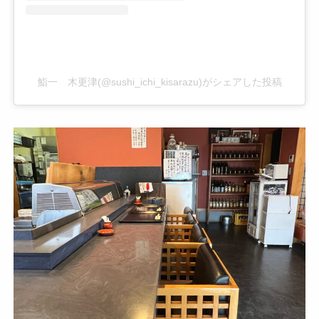
鮨一 木更津(@sushi_ichi_kisarazu)がシェアした投稿