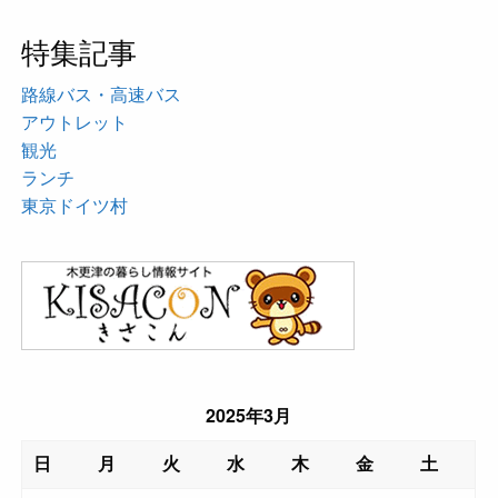
特集記事
路線バス・高速バス
アウトレット
観光
ランチ
東京ドイツ村
2025年3月
日
月
火
水
木
金
土