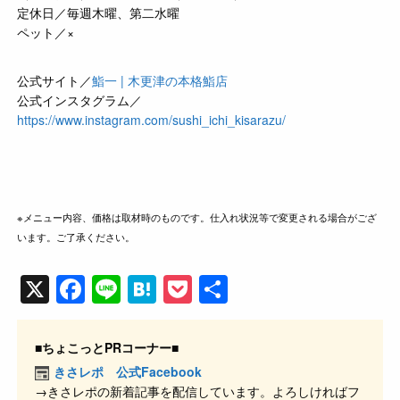
定休日／毎週木曜、第二水曜
ペット／×
公式サイト／
鮨一 | 木更津の本格鮨店
公式インスタグラム／
https://www.instagram.com/sushi_ichi_kisarazu/
※メニュー内容、価格は取材時のものです。仕入れ状況等で変更される場合がござ
います。ご了承ください。
X
F
Li
H
P
共
a
n
at
o
有
c
e
e
ck
■ちょこっとPRコーナー■
e
n
et
きさレポ 公式Facebook
→きさレポの新着記事を配信しています。よろしければフ