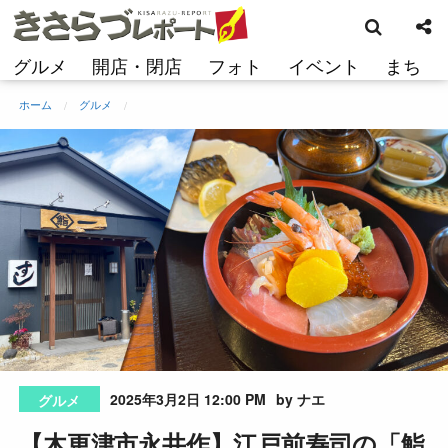
検
コ
索
ン
テ
グルメ
開店・閉店
フォト
イベント
まち
ン
ツ
ホーム
グルメ
へ
ス
キ
ッ
プ
2025年3月2日 12:00 PM
by ナエ
グルメ
【木更津市永井作】江戸前寿司の「鮨