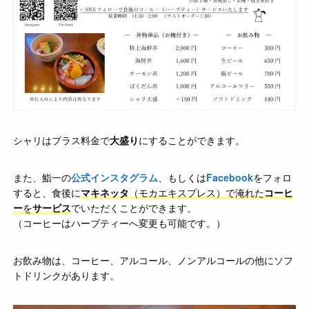
シャリはプラス料金で
大盛り
にすることができます。
また、鮨一の
公式インスタグラム
、もしくは
Facebook
をフォロ
すると、食後に
マキネッタ
（モカエキスプレス）で淹れた
コーヒ
ー
を
サービス
でいただくことができます。
（コーヒーはハーブティーへ変更も可能です。）
お飲み物は、コーヒー、アルコール、ノンアルコールの他にソフ
トドリンクがあります。