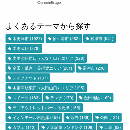
a month ago
よくあるテーマから探す
木更津市
(1927)
袖ケ浦市
(562)
君津市
(541)
木更津駅
(378)
木更津駅西口（みなと口）エリア
(326)
金田・瓜倉・長須賀エリア
(251)
富津市
(206)
テイクアウト
(197)
木更津駅東口（太田山口）エリア
(195)
スイーツ
(183)
ランチ
(170)
金田地区
(169)
三井アウトレットパーク木更津
(165)
イオンモール木更津
(158)
観光
(138)
公園
(131)
カフェ
(112)
人気記事ランキング
(108)
工事
(92)