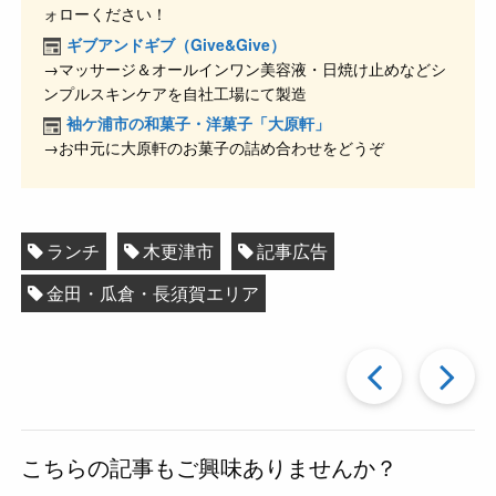
b
a
ォローください！
o
ギブアンドギブ（Give&Give）
o
→マッサージ＆オールインワン美容液・日焼け止めなどシ
ンプルスキンケアを自社工場にて製造
k
袖ケ浦市の和菓子・洋菓子「大原軒」
→お中元に大原軒のお菓子の詰め合わせをどうぞ
ランチ
木更津市
記事広告
金田・瓜倉・長須賀エリア
過
去
こちらの記事もご興味ありませんか？