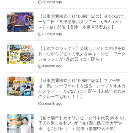
20 days ago
【日東交通株式会社100周年記念】涼を求めて
一泊二日「草津温泉バスツアー」が8/6（木）
～7（金）開催【君津・木更津発着あり】
21 days ago
【上総プロジェクト】美味しいジビエ料理を味
わいながらジビエの魅力を学ぶ「ジビエワーク
ショップ」が7月25日（土）開催！
a month ago
【日東交通株式会社100周年記念】マザー牧
場・鴨川シーワールドを巡る「シープ＆オルカ
バスツアー」が8/29（土）開催【未成年者のみ
のグループも歓迎！！】
a month ago
【袖ケ浦市】元オリンピック日本代表 鈴木 明
子氏を迎え令和8年度「第1回市民三学大学講
座」を7月4日（土）開催（事前申込不要）