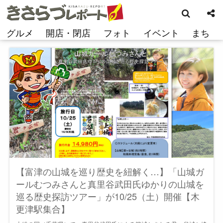
検
コ
索
ン
テ
グルメ
開店・閉店
フォト
イベント
まち
ン
ツ
へ
ス
キ
ッ
プ
【富津の山城を巡り歴史を紐解く…】「山城ガ
ールむつみさんと真里谷武田氏ゆかりの山城を
巡る歴史探訪ツアー」が10/25（土）開催【木
更津駅集合】