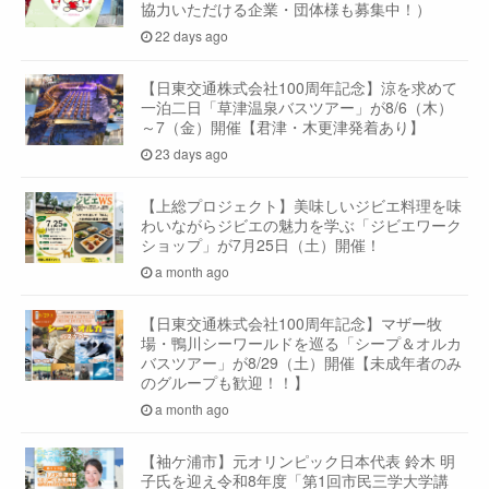
協力いただける企業・団体様も募集中！）
22 days ago
【日東交通株式会社100周年記念】涼を求めて
一泊二日「草津温泉バスツアー」が8/6（木）
～7（金）開催【君津・木更津発着あり】
23 days ago
【上総プロジェクト】美味しいジビエ料理を味
わいながらジビエの魅力を学ぶ「ジビエワーク
ショップ」が7月25日（土）開催！
a month ago
【日東交通株式会社100周年記念】マザー牧
場・鴨川シーワールドを巡る「シープ＆オルカ
バスツアー」が8/29（土）開催【未成年者のみ
のグループも歓迎！！】
a month ago
【袖ケ浦市】元オリンピック日本代表 鈴木 明
子氏を迎え令和8年度「第1回市民三学大学講