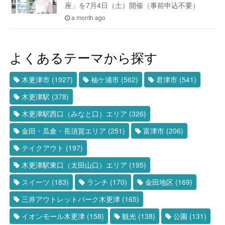
座」を7月4日（土）開催（事前申込不要）
a month ago
よくあるテーマから探す
木更津市
(1927)
袖ケ浦市
(562)
君津市
(541)
木更津駅
(378)
木更津駅西口（みなと口）エリア
(326)
金田・瓜倉・長須賀エリア
(251)
富津市
(206)
テイクアウト
(197)
木更津駅東口（太田山口）エリア
(195)
スイーツ
(183)
ランチ
(170)
金田地区
(169)
三井アウトレットパーク木更津
(165)
イオンモール木更津
(158)
観光
(138)
公園
(131)