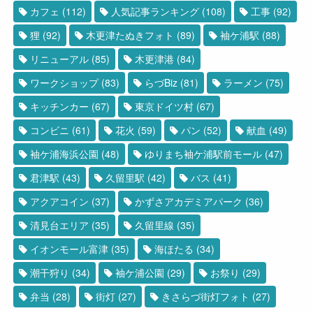
カフェ
(112)
人気記事ランキング
(108)
工事
(92)
狸
(92)
木更津たぬきフォト
(89)
袖ケ浦駅
(88)
リニューアル
(85)
木更津港
(84)
ワークショップ
(83)
らづBiz
(81)
ラーメン
(75)
キッチンカー
(67)
東京ドイツ村
(67)
コンビニ
(61)
花火
(59)
パン
(52)
献血
(49)
袖ケ浦海浜公園
(48)
ゆりまち袖ケ浦駅前モール
(47)
君津駅
(43)
久留里駅
(42)
バス
(41)
アクアコイン
(37)
かずさアカデミアパーク
(36)
清見台エリア
(35)
久留里線
(35)
イオンモール富津
(35)
海ほたる
(34)
潮干狩り
(34)
袖ケ浦公園
(29)
お祭り
(29)
弁当
(28)
街灯
(27)
きさらづ街灯フォト
(27)