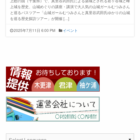
上総の国（千葉県）で、真里谷武田氏による築城とされる君ヶ谷城と峰
上城を歴史、山城めぐりの講座・講演で大人気の山城ガールむつみさん
と巡るバスツアー「山城ガールむつみさんと真里谷武田氏ゆかりの山城
を巡る歴史探訪ツアー」が開催 […]
2025年7月11日 6:00 PM
イベント