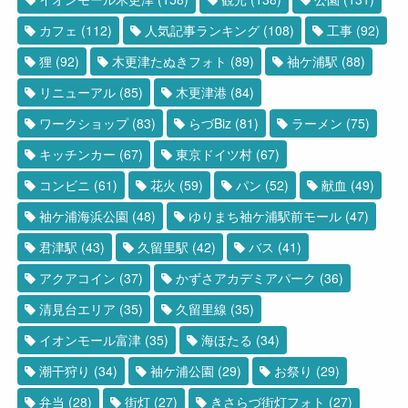
カフェ
(112)
人気記事ランキング
(108)
工事
(92)
狸
(92)
木更津たぬきフォト
(89)
袖ケ浦駅
(88)
リニューアル
(85)
木更津港
(84)
ワークショップ
(83)
らづBiz
(81)
ラーメン
(75)
キッチンカー
(67)
東京ドイツ村
(67)
コンビニ
(61)
花火
(59)
パン
(52)
献血
(49)
袖ケ浦海浜公園
(48)
ゆりまち袖ケ浦駅前モール
(47)
君津駅
(43)
久留里駅
(42)
バス
(41)
アクアコイン
(37)
かずさアカデミアパーク
(36)
清見台エリア
(35)
久留里線
(35)
イオンモール富津
(35)
海ほたる
(34)
潮干狩り
(34)
袖ケ浦公園
(29)
お祭り
(29)
弁当
(28)
街灯
(27)
きさらづ街灯フォト
(27)