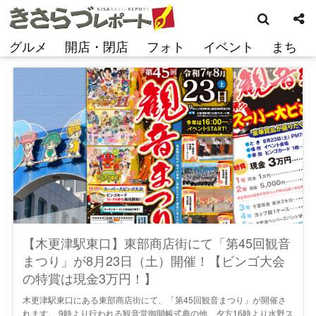
検
コ
索
ン
テ
グルメ
開店・閉店
フォト
イベント
まち
ン
ツ
へ
ス
キ
ッ
プ
【木更津駅東口】東部商店街にて「第45回観音
まつり」が8月23日（土）開催！【ビンゴ大会
の特賞は現金3万円！】
木更津駅東口にある東部商店街にて、「第45回観音まつり」が開催さ
れます。 9時より行われる観音堂御開帳式典の他、夕方16時より水野ス