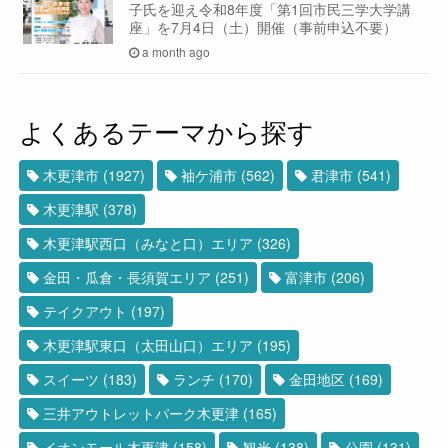
子氏を迎え令和8年度「第1回市民三学大学講
座」を7月4日（土）開催（事前申込不要）
a month ago
よくあるテーマから探す
木更津市
(1927)
袖ケ浦市
(562)
君津市
(541)
木更津駅
(378)
木更津駅西口（みなと口）エリア
(326)
金田・瓜倉・長須賀エリア
(251)
富津市
(206)
テイクアウト
(197)
木更津駅東口（太田山口）エリア
(195)
スイーツ
(183)
ランチ
(170)
金田地区
(169)
三井アウトレットパーク木更津
(165)
イオンモール木更津
(158)
観光
(138)
公園
(131)