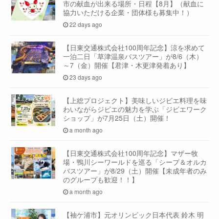
市の献血が出来る場所・日程【8月】（献血に
協力いただける企業・団体様も募集中！）
22 days ago
【日東交通株式会社100周年記念】涼を求めて
一泊二日「草津温泉バスツアー」が8/6（木）
～7（金）開催【君津・木更津発着あり】
23 days ago
【上総プロジェクト】美味しいジビエ料理を味
わいながらジビエの魅力を学ぶ「ジビエワーク
ショップ」が7月25日（土）開催！
a month ago
【日東交通株式会社100周年記念】マザー牧
場・鴨川シーワールドを巡る「シープ＆オルカ
バスツアー」が8/29（土）開催【未成年者のみ
のグループも歓迎！！】
a month ago
【袖ケ浦市】元オリンピック日本代表 鈴木 明