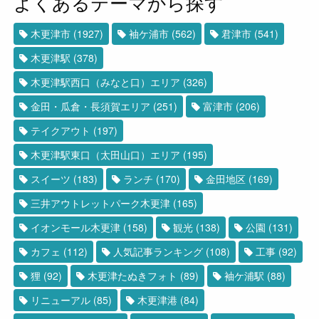
よくあるテーマから探す
木更津市
(1927)
袖ケ浦市
(562)
君津市
(541)
木更津駅
(378)
木更津駅西口（みなと口）エリア
(326)
金田・瓜倉・長須賀エリア
(251)
富津市
(206)
テイクアウト
(197)
木更津駅東口（太田山口）エリア
(195)
スイーツ
(183)
ランチ
(170)
金田地区
(169)
三井アウトレットパーク木更津
(165)
イオンモール木更津
(158)
観光
(138)
公園
(131)
カフェ
(112)
人気記事ランキング
(108)
工事
(92)
狸
(92)
木更津たぬきフォト
(89)
袖ケ浦駅
(88)
リニューアル
(85)
木更津港
(84)