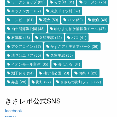
ワークショップ
(83)
らづBiz
(81)
ラーメン
(75)
キッチンカー
(67)
東京ドイツ村
(67)
コンビニ
(61)
花火
(59)
パン
(52)
献血
(49)
袖ケ浦海浜公園
(48)
ゆりまち袖ケ浦駅前モール
(47)
君津駅
(43)
久留里駅
(42)
バス
(41)
アクアコイン
(37)
かずさアカデミアパーク
(36)
清見台エリア
(35)
久留里線
(35)
イオンモール富津
(35)
海ほたる
(34)
潮干狩り
(34)
袖ケ浦公園
(29)
お祭り
(29)
弁当
(28)
街灯
(27)
きさらづ街灯フォト
(27)
きさレポ公式SNS
facebook