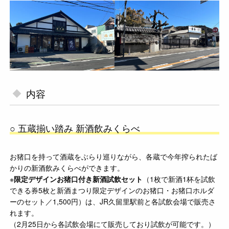
内容
○ 五蔵揃い踏み 新酒飲みくらべ
お猪口を持って酒蔵をぶらり巡りながら、各蔵で今年搾られたば
かりの新酒飲みくらべができます。
※
限定デザインお猪口付き新酒試飲セット
（1枚で新酒1杯を試飲
できる券5枚と新酒まつり限定デザインのお猪口・お猪口ホルダ
ーのセット／1,500円）は、JR久留里駅前と各試飲会場で販売さ
れます。
（2月25日から各試飲会場にて販売しており試飲が可能です。）