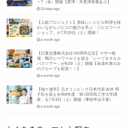
～7（金）開催【君津・木更津発着あり】
23 days ago
【上総プロジェクト】美味しいジビエ料理を味
わいながらジビエの魅力を学ぶ「ジビエワーク
ショップ」が7月25日（土）開催！
a month ago
【日東交通株式会社100周年記念】マザー牧
場・鴨川シーワールドを巡る「シープ＆オルカ
バスツアー」が8/29（土）開催【未成年者のみ
のグループも歓迎！！】
a month ago
【袖ケ浦市】元オリンピック日本代表 鈴木 明
子氏を迎え令和8年度「第1回市民三学大学講
座」を7月4日（土）開催（事前申込不要）
a month ago