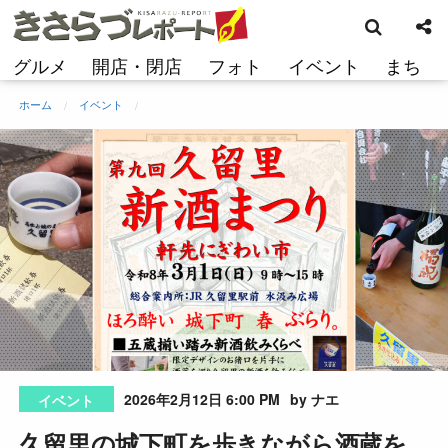
検
コ
索
ン
テ
グルメ
開店・閉店
フォト
イベント
まち
ン
ツ
ホーム
イベント
へ
ス
キ
ッ
プ
2026年2月12日 6:00 PM
by ナエ
イベント
久留里の城下町を歩きながら酒蔵を