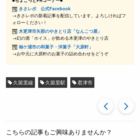
e
n
et
きさレポ 公式Facebook
→きさレポの新着記事を配信しています。よろしければフ
b
a
ォローください！
o
木更津市矢那のやきとり店「なんこつ屋」
o
→幻の酒「ホイス」が飲める木更津のやきとり店
k
袖ケ浦市の和菓子・洋菓子「大原軒」
→お中元に大原軒のお菓子の詰め合わせをどうぞ
久留里線
久留里駅
君津市
過
去
こちらの記事もご興味ありませんか？