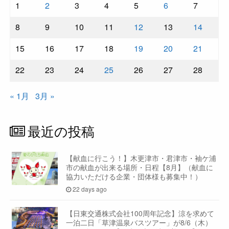
1
2
3
4
5
6
7
8
9
10
11
12
13
14
15
16
17
18
19
20
21
22
23
24
25
26
27
28
« 1月
3月 »
最近の投稿
【献血に行こう！】木更津市・君津市・袖ケ浦
市の献血が出来る場所・日程【8月】（献血に
協力いただける企業・団体様も募集中！）
22 days ago
【日東交通株式会社100周年記念】涼を求めて
一泊二日「草津温泉バスツアー」が8/6（木）