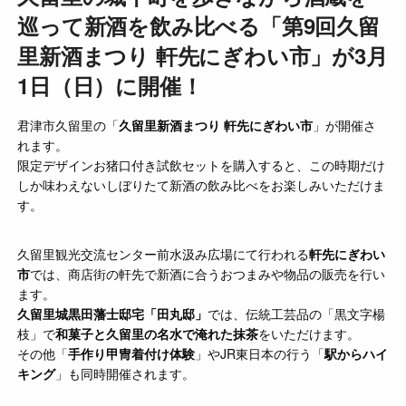
巡って新酒を飲み比べる「第9回久留
里新酒まつり 軒先にぎわい市」が3月
1日（日）に開催！
君津市久留里の「
久留里新酒まつり 軒先にぎわい市
」が開催さ
れます。
限定デザインお猪口付き試飲セットを購入すると、この時期だけ
しか味わえないしぼりたて新酒の飲み比べをお楽しみいただけま
す。
久留里観光交流センター前水汲み広場にて行われる
軒先にぎわい
市
では、商店街の軒先で新酒に合うおつまみや物品の販売を行い
ます。
久留里城黒田藩士邸宅「田丸邸」
では、伝統工芸品の「黒文字楊
枝」で
和菓子と久留里の名水で淹れた抹茶
をいただけます。
その他「
手作り甲冑着付け体験
」やJR東日本の行う「
駅からハイ
キング
」も同時開催されます。