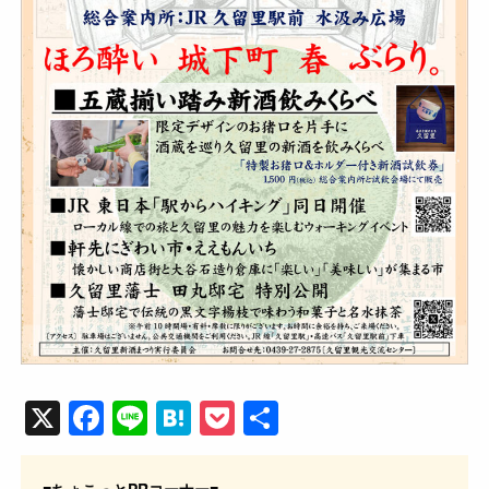
X
F
Li
H
P
共
a
n
at
o
有
c
e
e
ck
■ちょこっとPRコーナー■