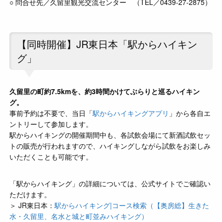
○ 問合せ先／久留里観光交流センター （TEL／0439-27-2875）
【同時開催】JR東日本「駅からハイキン
グ」
久留里の町約7.5kmを、約3時間かけてぶらりと巡るハイキン
グ。
事前予約は不要で、当日「
駅からハイキングアプリ
」から各自エ
ントリーして参加します。
駅からハイキングの開催期間中も、各試飲会場にて新酒試飲セッ
トの販売が行われますので、ハイキングしながら試飲をお楽しみ
いただくことも可能です。
「駅からハイキング」の詳細については、公式サイトでご確認い
ただけます。
＞ JR東日本：
駅からハイキング|コース検索（【奥房総】生きた
水・久留里、名水と城と町並みハイキング）