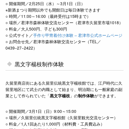
○ 開催期間／2月25日（水）～3月1日（日）
※新酒まつり期間以外でも開館日は毎日体験できます
○ 時間／11:00～16:00（最終受付は15時まで）
○ 場所／君津市森林体験交流センター（君津市久留里市場1018）
○ 料金／大人500円、子ども300円
○ 公式サイト／
手作り甲冑着付け体験 – 君津市公式ホームページ
○ お問合せ先／君津市森林体験交流センター（TEL／
0439−27−2422）
黒文字楊枝制作体験
久留里商店街にある久留里伝統黒文字楊枝館では、江戸時代に久
留里地区にて武士の内職として始まり、明治期にも一般家庭の副
業として作られていた「
黒文字楊枝
」の
制作体験
ができます。
○ 開催期間／3月1日（日）9:00～15:00
○ 場所／久留里伝統黒文字楊枝館（久留里観光交流センター）
○ 料金／1人1回あたり1,000円（材料費・工具費込み）