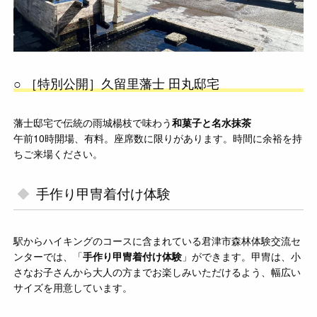
○ ［特別公開］久留里藩士 田丸邸宅
藩士邸宅で伝統の雨城楊枝で味わう
和菓子と名水抹茶
午前10時開場、有料。座席数に限りがあります。時間に余裕を持
ちご来場ください。
手作り甲冑着付け体験
駅からハイキングのコースに含まれている君津市森林体験交流セ
ンターでは、「
手作り甲冑着付け体験
」ができます。甲冑は、小
さなお子さんから大人の方までお楽しみいただけるよう、幅広い
サイズを用意しています。