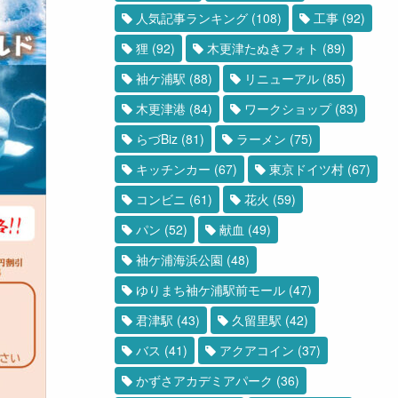
人気記事ランキング
(108)
工事
(92)
狸
(92)
木更津たぬきフォト
(89)
袖ケ浦駅
(88)
リニューアル
(85)
木更津港
(84)
ワークショップ
(83)
らづBiz
(81)
ラーメン
(75)
キッチンカー
(67)
東京ドイツ村
(67)
コンビニ
(61)
花火
(59)
パン
(52)
献血
(49)
袖ケ浦海浜公園
(48)
ゆりまち袖ケ浦駅前モール
(47)
君津駅
(43)
久留里駅
(42)
バス
(41)
アクアコイン
(37)
かずさアカデミアパーク
(36)