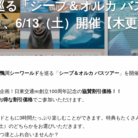
巡る「シープ＆オルカ バ
）、6/13（土）開催【木
鴨川シーワールド
を巡る「
シープ＆オルカ バスツアー
」を開
企画！日東交通㈱創立100周年記念の
協賛割引価格！！
お得な割引価格
でご参加いただけます。
ドともに3時間たっぷり楽しむことができます。特典もたくさ
日（土）のどちらかをお選びいただきます。
つ達とふれ合いませんか？