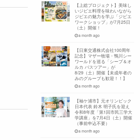
【上総プロジェクト】美味し
いジビエ料理を味わいながら
ジビエの魅力を学ぶ「ジビエ
ワークショップ」が7月25日
（土）開催！
a month ago
【日東交通株式会社100周年
記念】マザー牧場・鴨川シー
ワールドを巡る「シープ＆オ
ルカ バスツアー」が
8/29（土）開催【未成年者の
みのグループも歓迎！！】
a month ago
【袖ケ浦市】元オリンピック
日本代表 鈴木 明子氏を迎え
令和8年度「第1回市民三学大
学講座」を7月4日（土）開催
（事前申込不要）
a month ago