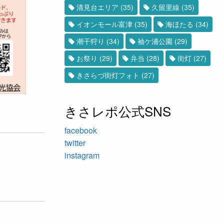
清見台エリア
(35)
久留里線
(35)
イオンモール富津
(35)
海ほたる
(34)
潮干狩り
(34)
袖ケ浦公園
(29)
お祭り
(29)
弁当
(28)
街灯
(27)
きさらづ街灯フォト
(27)
きさレポ公式SNS
facebook
twitter
instagram