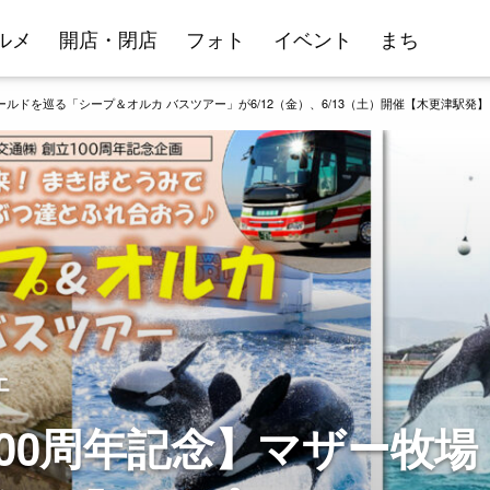
ルメ
開店・閉店
フォト
イベント
まち
ルドを巡る「シープ＆オルカ バスツアー」が6/12（金）、6/13（土）開催【木更津駅発】
エ
00周年記念】マザー牧場