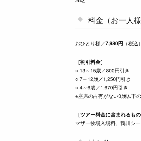
25名
料金（お一人
おひとり様／
7,980円
（税込
［割引料金］
○ 13～15歳／800円引き
○ 7～12歳／1,250円引き
○ 4～6歳／1,670円引き
※座席の占有がない3歳以下
［ツアー料金に含まれるもの
マザー牧場入場料、鴨川シー