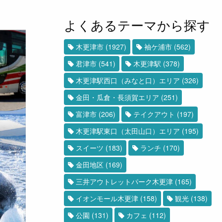
よくあるテーマから探す
木更津市
(1927)
袖ケ浦市
(562)
君津市
(541)
木更津駅
(378)
木更津駅西口（みなと口）エリア
(326)
金田・瓜倉・長須賀エリア
(251)
富津市
(206)
テイクアウト
(197)
木更津駅東口（太田山口）エリア
(195)
スイーツ
(183)
ランチ
(170)
金田地区
(169)
三井アウトレットパーク木更津
(165)
イオンモール木更津
(158)
観光
(138)
公園
(131)
カフェ
(112)