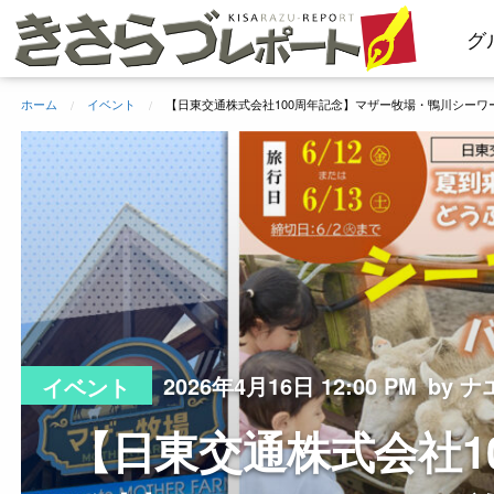
コ
グ
ン
テ
ン
ホーム
イベント
【日東交通株式会社100周年記念】マザー牧場・鴨川シーワー
ツ
へ
ス
キ
ッ
プ
2026年4月16日 12:00 PM
by ナ
イベント
【日東交通株式会社1