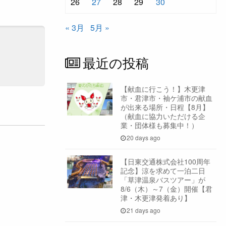
26
27
28
29
30
« 3月
5月 »
最近の投稿
【献血に行こう！】木更津
市・君津市・袖ケ浦市の献血
が出来る場所・日程【8月】
（献血に協力いただける企
業・団体様も募集中！）
20 days ago
【日東交通株式会社100周年
記念】涼を求めて一泊二日
「草津温泉バスツアー」が
8/6（木）～7（金）開催【君
津・木更津発着あり】
21 days ago