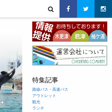
検
facebook
twitter
in
索
特集記事
路線バス・高速バス
アウトレット
・
観光
ランチ