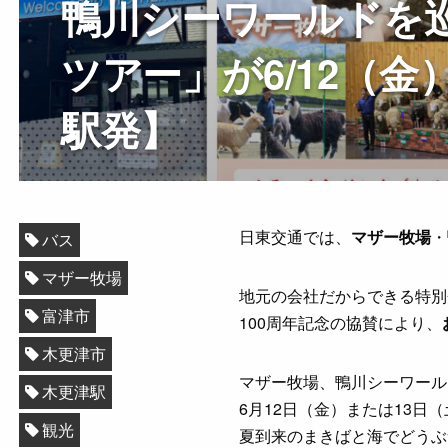
鴨川シーワールドを
ツアー」が6/12（金
駅発】
日東交通では、
マザー牧場
・
バス
マザー牧場
地元の会社だからできる特別
富津市
100周年記念の協賛により、
木更津市
マザー牧場、鴨川シーワール
木更津駅
6月12日（金）または13
観光
夏到来のまきばと海でどうぶ