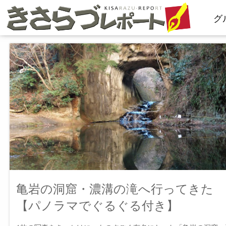
コ
グ
ン
テ
ン
ツ
へ
ス
キ
ッ
プ
亀岩の洞窟・濃溝の滝へ行ってきた
【パノラマでぐるぐる付き】