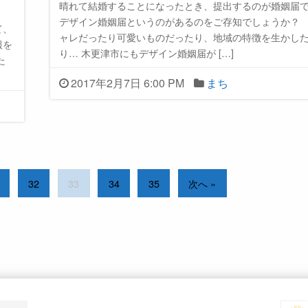
晴れて結婚することになったとき、提出するのが婚姻届
デザイン婚姻届というのがあるのをご存知でしょうか？
て、
ャレだったり可愛いものだったり、地域の特徴を生かし
報を
り… 木更津市にもデザイン婚姻届が […]
た
2017年2月7日 6:00 PM
まち
32
33
34
35
次へ »