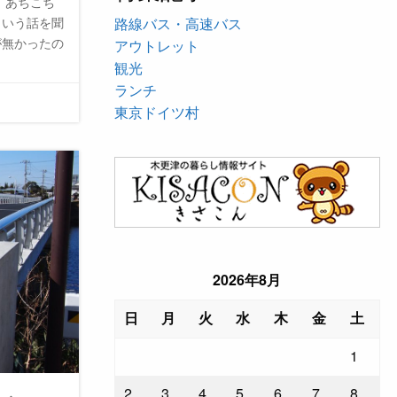
 あちこち
路線バス・高速バス
という話を聞
が無かったの
アウトレット
観光
ランチ
東京ドイツ村
2026年8月
日
月
火
水
木
金
土
1
2
3
4
5
6
7
8