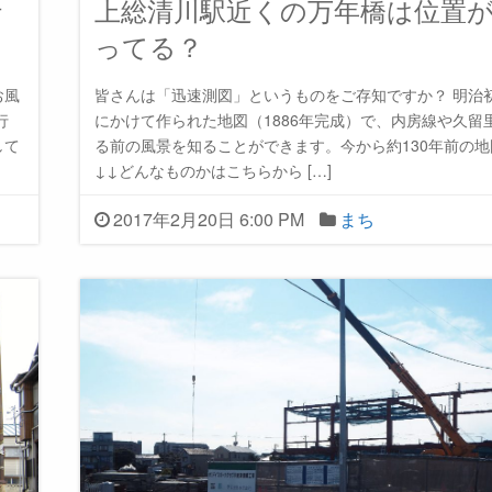
行
上総清川駅近くの万年橋は位置
ってる？
お風
皆さんは「迅速測図」というものをご存知ですか？ 明治
行
にかけて作られた地図（1886年完成）で、内房線や久留
して
る前の風景を知ることができます。今から約130年前の
↓↓どんなものかはこちらから […]
2017年2月20日 6:00 PM
まち