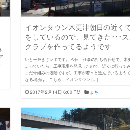
れ
イオンタウン木更津朝日の近く
をしているので、見てきた･･･
クラブを作ってるようです
木
ア
いとー＠きさレポです。 今日、仕事の打ち合わせで、木
、
走っていたら、工事現場を発見したので、近くに行って
まだ骨組みの段階ですが、工事が着々と進んでいるようで
なる場所は、こちら↓ イオンタウン […]
2017年2月14日 6:00 PM
まち