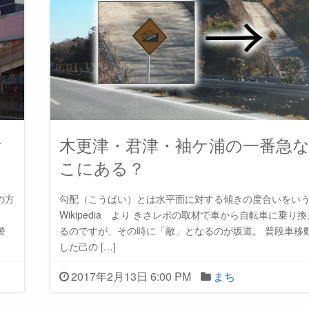
け
木更津・君津・袖ケ浦の一番急
こにある？
の方
勾配（こうばい）とは水平面に対する傾きの度合いをいう。
Wikipedia より きさレポの取材で車から自転車に乗り
警
るのですが、その時に「敵」となるのが坂道。 普段車移
した己の […]
2017年2月13日 6:00 PM
まち