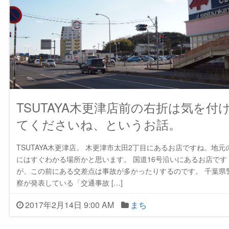
TSUTAYA木更津店前の右折は気を付
てくださいね、というお話。
TSUTAYA木更津店。 木更津市太田2丁目にあるお店ですね。地元
にはすぐわかる場所かと思います。 国道16号沿いにあるお店です
が、この前にある交差点は事故が多かったりするのです。 千葉県
察が発表している「交通事故 […]
2017年2月14日 9:00 AM
まち