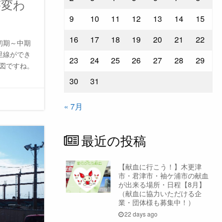
が変わ
9
10
11
12
13
14
15
16
17
18
19
20
21
22
初期～中期
里線ができ
23
24
25
26
27
28
29
地図ですね。
30
31
« 7月
最近の投稿
【献血に行こう！】木更津
市・君津市・袖ケ浦市の献血
が出来る場所・日程【8月】
（献血に協力いただける企
業・団体様も募集中！）
22 days ago