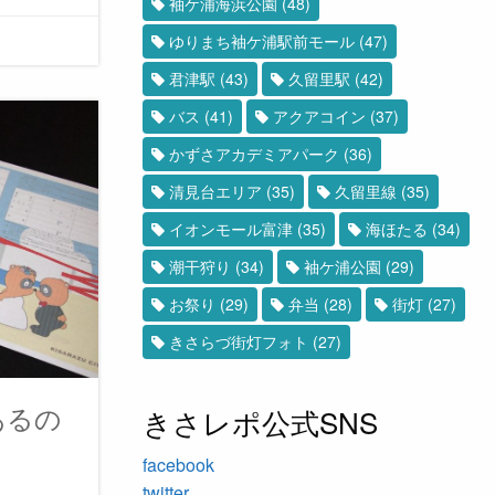
袖ケ浦海浜公園
(48)
ゆりまち袖ケ浦駅前モール
(47)
君津駅
(43)
久留里駅
(42)
バス
(41)
アクアコイン
(37)
かずさアカデミアパーク
(36)
清見台エリア
(35)
久留里線
(35)
イオンモール富津
(35)
海ほたる
(34)
潮干狩り
(34)
袖ケ浦公園
(29)
お祭り
(29)
弁当
(28)
街灯
(27)
きさらづ街灯フォト
(27)
あるの
きさレポ公式SNS
facebook
twitter