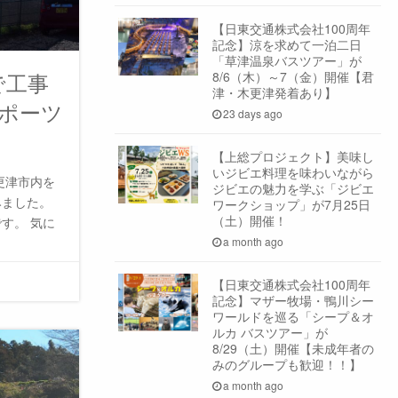
【日東交通株式会社100周年
記念】涼を求めて一泊二日
「草津温泉バスツアー」が
で工事
8/6（木）～7（金）開催【君
津・木更津発着あり】
スポーツ
23 days ago
【上総プロジェクト】美味し
いジビエ料理を味わいながら
更津市内を
ジビエの魅力を学ぶ「ジビエ
みました。
ワークショップ」が7月25日
（土）開催！
す。 気に
a month ago
【日東交通株式会社100周年
記念】マザー牧場・鴨川シー
ワールドを巡る「シープ＆オ
ルカ バスツアー」が
8/29（土）開催【未成年者の
みのグループも歓迎！！】
a month ago