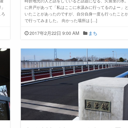
濃
時折地元の人と話をしていると話題になる、久留里の水。
界」
に井戸があって「私はここに水汲みに行ってるのよー」
ころ
いたことがあったのですが、自分自身一度も行ったこと
で行ってみました。 向かった場所は […]
2017年2月22日 9:00 AM
まち