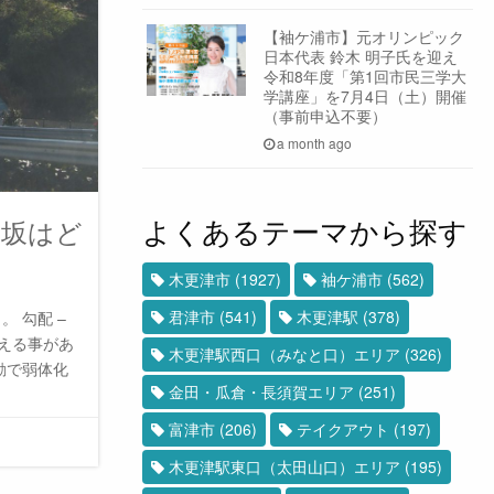
【袖ケ浦市】元オリンピック
日本代表 鈴木 明子氏を迎え
令和8年度「第1回市民三学大
学講座」を7月4日（土）開催
（事前申込不要）
a month ago
よくあるテーマから探す
な坂はど
木更津市
(1927)
袖ケ浦市
(562)
君津市
(541)
木更津駅
(378)
 勾配 –
換える事があ
木更津駅西口（みなと口）エリア
(326)
動で弱体化
金田・瓜倉・長須賀エリア
(251)
富津市
(206)
テイクアウト
(197)
木更津駅東口（太田山口）エリア
(195)