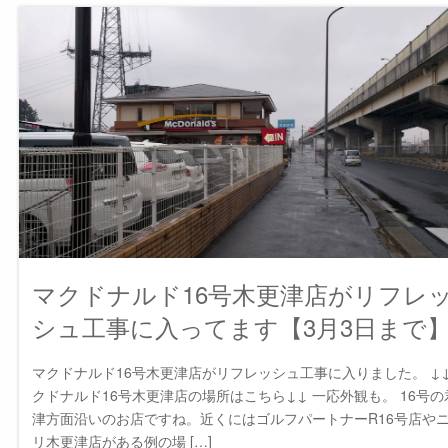
マクドナルド16号木更津店がリフレ
シュ工事に入ってます【3月3日まで
マクドナルド16号木更津店がリフレッシュ工事に入りました。 ↓
クドナルド16号木更津店の場所はこちら↓↓ 一応外観も。 16号の
津方面沿いのお店ですね。近くにはゴルフパートナーR16号店や
リ木更津店がある例の場 […]