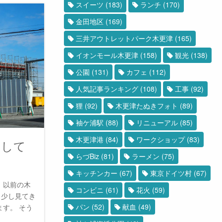
スイーツ
(183)
ランチ
(170)
金田地区
(169)
三井アウトレットパーク木更津
(165)
イオンモール木更津
(158)
観光
(138)
公園
(131)
カフェ
(112)
人気記事ランキング
(108)
工事
(92)
狸
(92)
木更津たぬきフォト
(89)
袖ケ浦駅
(88)
リニューアル
(85)
木更津港
(84)
ワークショップ
(83)
をして
らづBiz
(81)
ラーメン
(75)
キッチンカー
(67)
東京ドイツ村
(67)
、以前の木
コンビニ
(61)
花火
(59)
、少し見てき
パン
(52)
献血
(49)
す。 そう