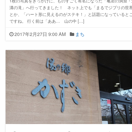
1枚の写真をきっかけに、ものすごく有名になった「亀岩の洞窟・
溝の滝」へ行ってきました！ ネット上でも「まるでジブリの世
とか、「ハート形に見えるのがステキ！」と話題になっていると
ですね。 行く前は「ああ… 山の中 […]
2017年2月27日 9:00 AM
まち