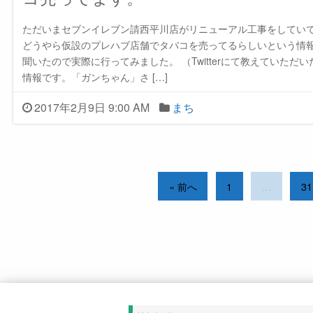
ただいまセブンイレブン請西平川店がリニューアル工事をしてい
どうやら仮設のプレハブ店舗でタバコを売ってるらしいという情
聞いたので実際に行ってみました。 （Twitterにて教えていただい
情報です。「ガンちゃん」さ […]
2017年2月9日 9:00 AM
まち
« 前へ
1
…
31