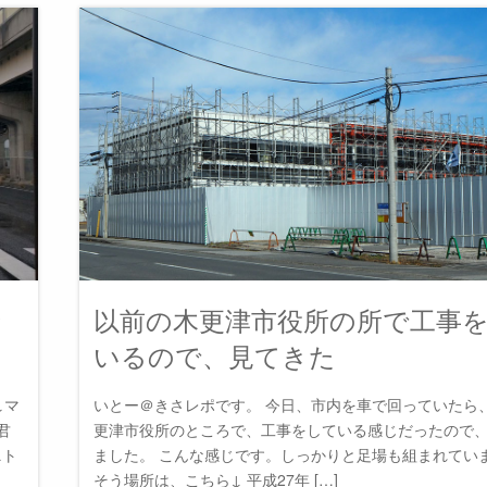
ッ
以前の木更津市役所の所で工事
】
いるので、見てきた
↓マ
いとー＠きさレポです。 今日、市内を車で回っていたら
君
更津市役所のところで、工事をしている感じだったので
ニト
ました。 こんな感じです。しっかりと足場も組まれていま
そう場所は、こちら↓ 平成27年 […]