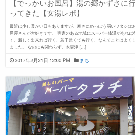
【でっかいお風呂】湯の郷かずさに
ってきた【女湯レポ】
最近は少し暖かい日もありますが、寒さにめっぽう弱いワタシは
呂屋さんが大好きです。 実家のある地域にスーパー銭湯があれば
く、新しく出来れば行く、若干遠くても行く、なんてことはよく
ました。 なのにも関わらず、木更津 […]
2017年2月21日 12:00 PM
まち