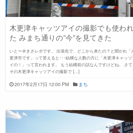
木更津キャッツアイの撮影でも使わ
た みまち通りの”今”を見てきた
いとー＠きさレポです。 出張先で、どこから来たの？と聞かれ「
更津市です」って答えると･･･結構な人数の方に「木更津キャッツ
イの！」って言われます。 もう結構前の話なんですけどね。 さて
その木更津キャッツアイの撮影で […]
2017年2月17日 12:00 PM
まち