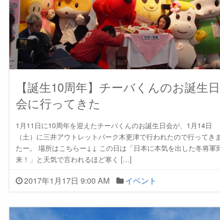
【誕生10周年】チーバくんのお誕生日
会に行ってきた
1月11日に10周年を迎えたチーバくんのお誕生日会が、1月14日
（土）に三井アウトレットパーク木更津で行われたので行ってき
たー。 場所はこちらー↓↓ この日は「日本に本気を出した冬将軍
来！」と天気で言われるほど寒く […]
2017年1月17日 9:00 AM
イベント