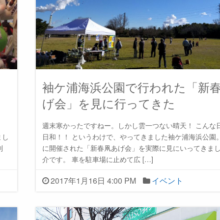
袖ケ浦海浜公園で行われた「新
げ会」を見に行ってきた
週末寒かったですねー。しかし雲一つない晴天！ こんな
まし
日和！！ というわけで、やってきました袖ケ浦海浜公園。 
到
に開催された「新春凧あげ会」を実際に見にいってきま
介です。 車を駐車場に止めて広 […]
2017年1月16日 4:00 PM
イベント