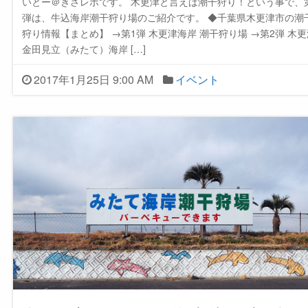
いとー＠きさレポです。 木更津と言えば潮干狩り！という事で、
弾は、牛込海岸潮干狩り場のご紹介です。 ◆千葉県木更津市の潮
狩り情報【まとめ】 →第1弾 木更津海岸 潮干狩り場 →第2弾 木更
金田見立（みたて）海岸 […]
2017年1月25日 9:00 AM
イベント