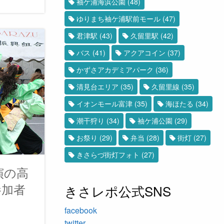
袖ケ浦海浜公園
(48)
ゆりまち袖ケ浦駅前モール
(47)
君津駅
(43)
久留里駅
(42)
バス
(41)
アクアコイン
(37)
かずさアカデミアパーク
(36)
清見台エリア
(35)
久留里線
(35)
イオンモール富津
(35)
海ほたる
(34)
潮干狩り
(34)
袖ケ浦公園
(29)
お祭り
(29)
弁当
(28)
街灯
(27)
きさらづ街灯フォト
(27)
演の高
参加者
きさレポ公式SNS
facebook
twitter