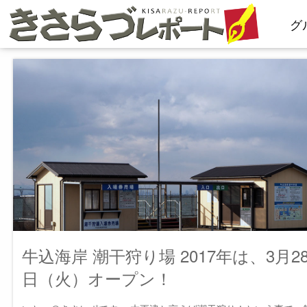
コ
グ
ン
テ
ン
ツ
へ
ス
キ
ッ
プ
牛込海岸 潮干狩り場 2017年は、3月2
日（火）オープン！