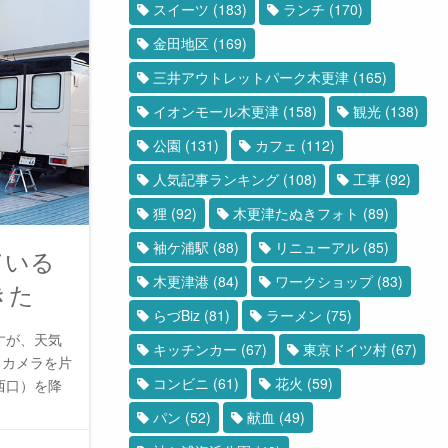
スイーツ
(183)
ランチ
(170)
金田地区
(169)
三井アウトレットパーク木更津
(165)
イオンモール木更津
(158)
観光
(138)
公園
(131)
カフェ
(112)
人気記事ランキング
(108)
工事
(92)
狸
(92)
木更津たぬきフォト
(89)
袖ケ浦駅
(88)
リニューアル
(85)
ている
木更津港
(84)
ワークショップ
(83)
きた
らづBiz
(81)
ラーメン
(75)
すが、天気
キッチンカー
(67)
東京ドイツ村
(67)
、カメラを片
コンビニ
(61)
花火
(59)
西口）を降
パン
(52)
献血
(49)