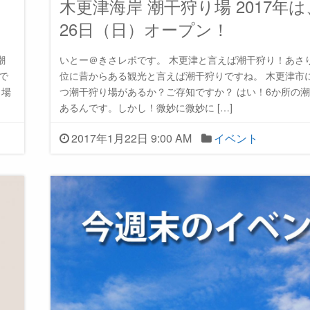
木更津海岸 潮干狩り場 2017年は
26日（日）オープン！
潮
いとー＠きさレポです。 木更津と言えば潮干狩り！あさ
で
位に昔からある観光と言えば潮干狩りですね。 木更津市
り場
つ潮干狩り場があるか？ご存知ですか？ はい！6か所の
あるんです。しかし！微妙に微妙に […]
2017年1月22日 9:00 AM
イベント