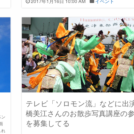
2017年1月16日 10:00 AM
イベント
テレビ「ソロモン流」などに出
橋美江さんのお散歩写真講座の
ベン
を募集してる
雨
しれ