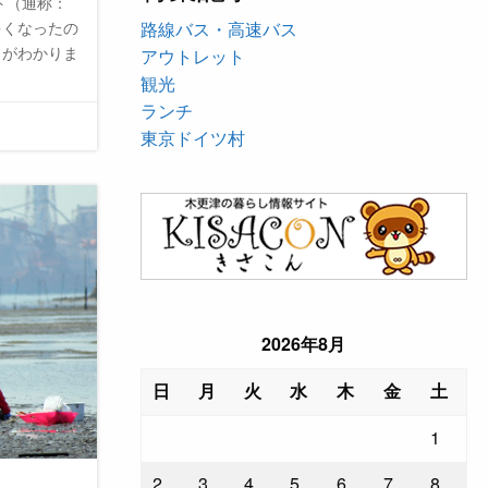
ト（通称：
路線バス・高速バス
多くなったの
とがわかりま
アウトレット
観光
ランチ
東京ドイツ村
2026年8月
日
月
火
水
木
金
土
1
2
3
4
5
6
7
8