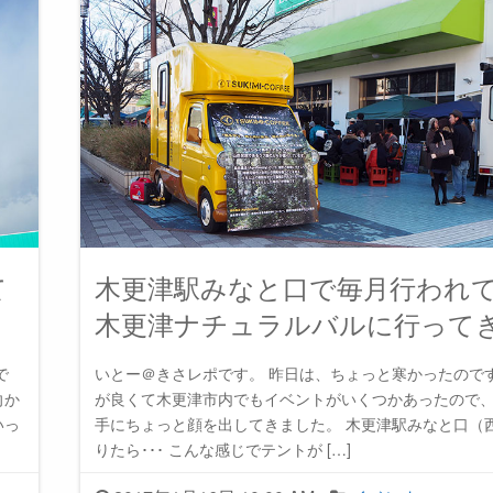
て
木更津駅みなと口で毎月行われ
木更津ナチュラルバルに行って
で
いとー＠きさレポです。 昨日は、ちょっと寒かったので
向か
が良くて木更津市内でもイベントがいくつかあったので
いっ
手にちょっと顔を出してきました。 木更津駅みなと口（
りたら･･･ こんな感じでテントが […]