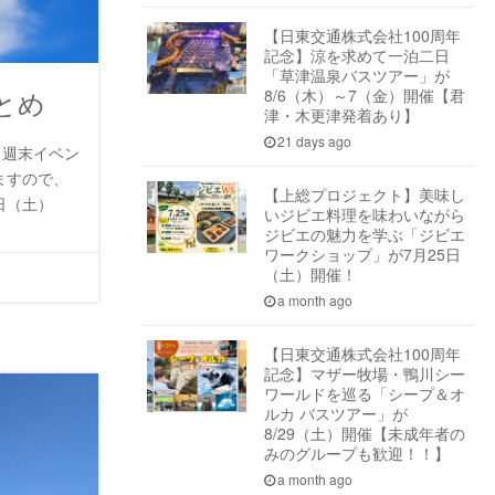
【日東交通株式会社100周年
記念】涼を求めて一泊二日
「草津温泉バスツアー」が
まとめ
8/6（木）～7（金）開催【君
津・木更津発着あり】
21 days ago
「週末イベン
ますので、
【上総プロジェクト】美味し
1日（土）
いジビエ料理を味わいながら
ジビエの魅力を学ぶ「ジビエ
ワークショップ」が7月25日
（土）開催！
a month ago
【日東交通株式会社100周年
記念】マザー牧場・鴨川シー
ワールドを巡る「シープ＆オ
ルカ バスツアー」が
8/29（土）開催【未成年者の
みのグループも歓迎！！】
a month ago