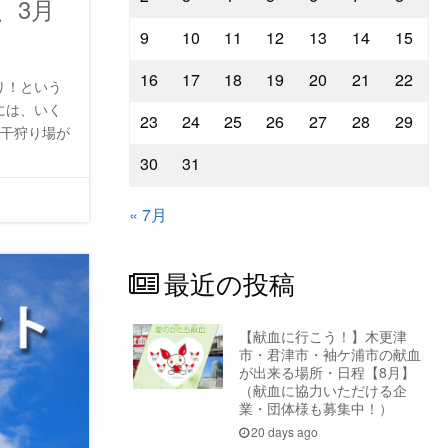
、3月
9
10
11
12
13
14
15
16
17
18
19
20
21
22
り！という
には、いく
23
24
25
26
27
28
29
潮干狩り場が
30
31
« 7月
最近の投稿
【献血に行こう！】木更津
市・君津市・袖ケ浦市の献血
が出来る場所・日程【8月】
（献血に協力いただける企
業・団体様も募集中！）
20 days ago