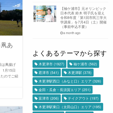
【袖ケ浦市】元オリンピック
日本代表 鈴木 明子氏を迎え
令和8年度「第1回市民三学大
学講座」を7月4日（土）開催
（事前申込不要）
a month ago
春凧あ
よくあるテーマから探す
木更津市
(1927)
袖ケ浦市
(562)
日は凧揚げ
1月15日
君津市
(541)
木更津駅
(378)
したのでご紹
木更津駅西口（みなと口）エリア
(326)
金田・瓜倉・長須賀エリア
(251)
富津市
(206)
テイクアウト
(197)
木更津駅東口（太田山口）エリア
(195)