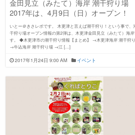
金田見立（みたて）海岸 潮干狩り場
2017年は、4月9日（日）オープン！
いとー＠きさレポです。 木更津と言えば潮干狩り！という事で、
干狩り場オープン情報の第2弾は、木更津金田見立（みたて）海岸
す。 ◆木更津市の潮干狩り情報【まとめ】 →木更津海岸 潮干狩
→牛込海岸 潮干狩り場 →江 […]
2017年1月24日 9:00 AM
イベント