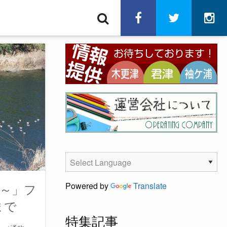
検
facebook
twitter
in
索
う～」フ
Powered by
Translate
まで
特集記事