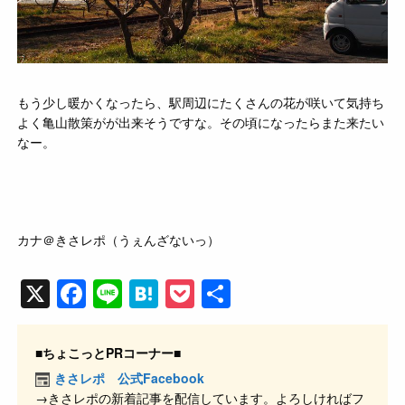
もう少し暖かくなったら、駅周辺にたくさんの花が咲いて気持ち
よく亀山散策がが出来そうですな。その頃になったらまた来たい
なー。
カナ＠きさレポ（うぇんざないっ）
X
F
Li
H
P
共
a
n
at
o
有
c
e
e
ck
■ちょこっとPRコーナー■
e
n
et
きさレポ 公式Facebook
→きさレポの新着記事を配信しています。よろしければフ