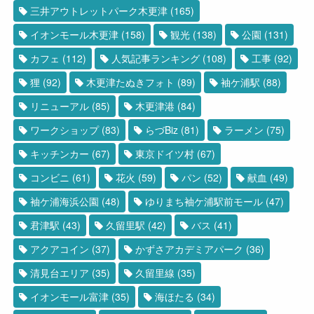
三井アウトレットパーク木更津
(165)
イオンモール木更津
(158)
観光
(138)
公園
(131)
カフェ
(112)
人気記事ランキング
(108)
工事
(92)
狸
(92)
木更津たぬきフォト
(89)
袖ケ浦駅
(88)
リニューアル
(85)
木更津港
(84)
ワークショップ
(83)
らづBiz
(81)
ラーメン
(75)
キッチンカー
(67)
東京ドイツ村
(67)
コンビニ
(61)
花火
(59)
パン
(52)
献血
(49)
袖ケ浦海浜公園
(48)
ゆりまち袖ケ浦駅前モール
(47)
君津駅
(43)
久留里駅
(42)
バス
(41)
アクアコイン
(37)
かずさアカデミアパーク
(36)
清見台エリア
(35)
久留里線
(35)
イオンモール富津
(35)
海ほたる
(34)