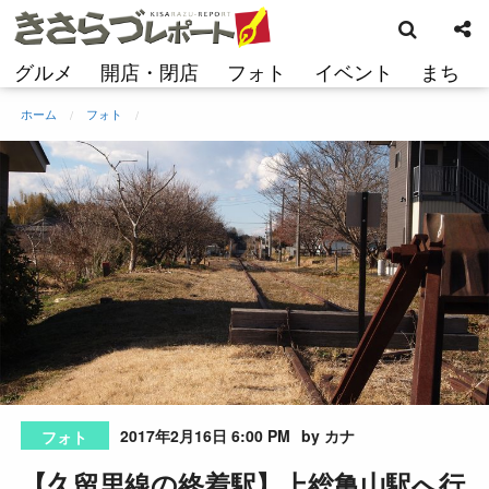
検
コ
索
ン
テ
グルメ
開店・閉店
フォト
イベント
まち
ン
ツ
ホーム
フォト
へ
ス
キ
ッ
プ
2017年2月16日 6:00 PM
by カナ
フォト
【久留里線の終着駅】上総亀山駅へ行