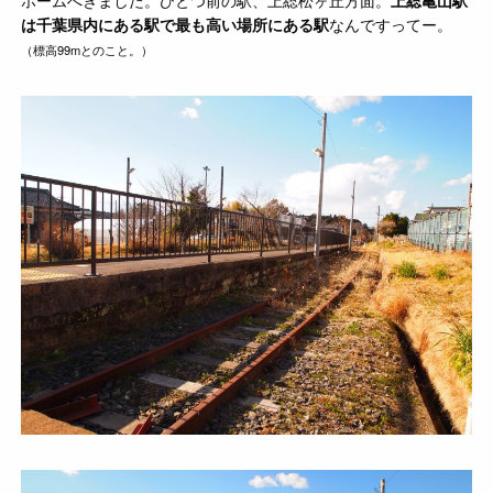
ホームへきました。ひとつ前の駅、上総松ヶ丘方面。
上総亀山駅
は千葉県内にある駅で最も高い場所にある駅
なんですってー。
（標高99mとのこと。）