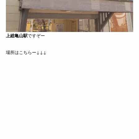
上総亀山駅
ですぞー
場所はこちらー↓↓↓