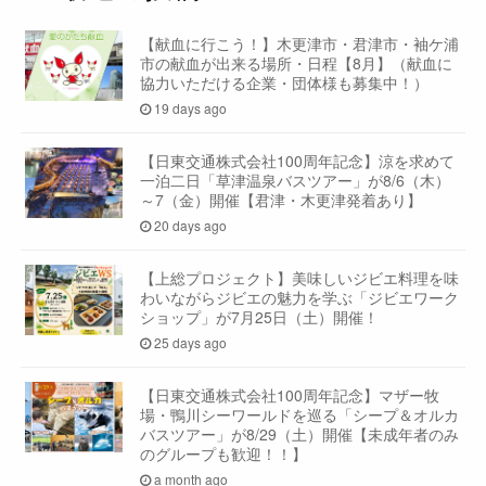
【献血に行こう！】木更津市・君津市・袖ケ浦
市の献血が出来る場所・日程【8月】（献血に
協力いただける企業・団体様も募集中！）
19 days ago
【日東交通株式会社100周年記念】涼を求めて
一泊二日「草津温泉バスツアー」が8/6（木）
～7（金）開催【君津・木更津発着あり】
20 days ago
【上総プロジェクト】美味しいジビエ料理を味
わいながらジビエの魅力を学ぶ「ジビエワーク
ショップ」が7月25日（土）開催！
25 days ago
【日東交通株式会社100周年記念】マザー牧
場・鴨川シーワールドを巡る「シープ＆オルカ
バスツアー」が8/29（土）開催【未成年者のみ
のグループも歓迎！！】
a month ago