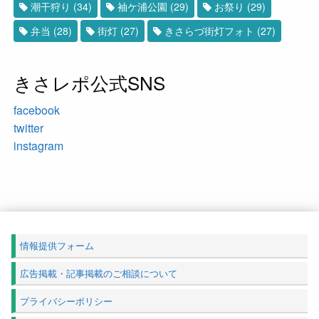
潮干狩り
(34)
袖ケ浦公園
(29)
お祭り
(29)
弁当
(28)
街灯
(27)
きさらづ街灯フォト
(27)
きさレポ公式SNS
facebook
twitter
instagram
情報提供フォーム
広告掲載・記事掲載のご相談について
プライバシーポリシー