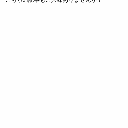
の
投
稿
へ