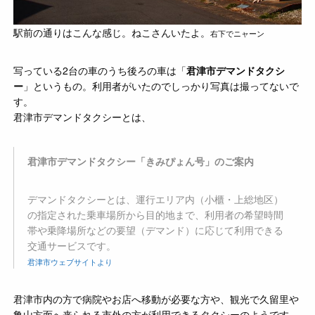
駅前の通りはこんな感じ。ねこさんいたよ。
右下でニャーン
写っている2台の車のうち後ろの車は「
君津市デマンドタクシ
ー
」というもの。利用者がいたのでしっかり写真は撮ってないで
す。
君津市デマンドタクシーとは、
君津市デマンドタクシー「きみぴょん号」のご案内
デマンドタクシーとは、運行エリア内（小櫃・上総地区）
の指定された乗車場所から目的地まで、利用者の希望時間
帯や乗降場所などの要望（デマンド）に応じて利用できる
交通サービスです。
君津市ウェブサイトより
君津市内の方で病院やお店へ移動が必要な方や、観光で久留里や
亀山方面へ来られる市外の方が利用できるタクシーのようです