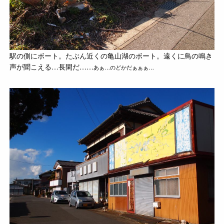
駅の側にボート。たぶん近くの亀山湖のボート。遠くに鳥の鳴き
声が聞こえる…長閑だ……
あぁ…のどかだぁぁぁ…