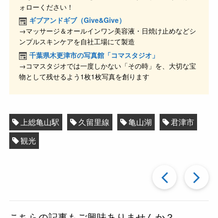
b
a
ォローください！
o
ギブアンドギブ（Give&Give）
o
→マッサージ＆オールインワン美容液・日焼け止めなどシ
ンプルスキンケアを自社工場にて製造
k
千葉県木更津市の写真館「コマスタジオ」
→コマスタジオでは一度しかない「その時」を、大切な宝
物として残せるよう1枚1枚写真を創ります
上総亀山駅
久留里線
亀山湖
君津市
観光
過
去
こちらの記事もご興味ありませんか？