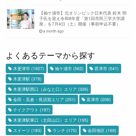
【袖ケ浦市】元オリンピック日本代表 鈴木 明
子氏を迎え令和8年度「第1回市民三学大学講
座」を7月4日（土）開催（事前申込不要）
a month ago
よくあるテーマから探す
木更津市
(1927)
袖ケ浦市
(562)
君津市
(541)
木更津駅
(378)
木更津駅西口（みなと口）エリア
(326)
金田・瓜倉・長須賀エリア
(251)
富津市
(206)
テイクアウト
(197)
木更津駅東口（太田山口）エリア
(195)
スイーツ
(183)
ランチ
(170)
金田地区
(169)