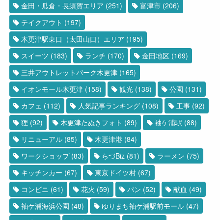
金田・瓜倉・長須賀エリア
(251)
富津市
(206)
テイクアウト
(197)
木更津駅東口（太田山口）エリア
(195)
スイーツ
(183)
ランチ
(170)
金田地区
(169)
三井アウトレットパーク木更津
(165)
イオンモール木更津
(158)
観光
(138)
公園
(131)
カフェ
(112)
人気記事ランキング
(108)
工事
(92)
狸
(92)
木更津たぬきフォト
(89)
袖ケ浦駅
(88)
リニューアル
(85)
木更津港
(84)
ワークショップ
(83)
らづBiz
(81)
ラーメン
(75)
キッチンカー
(67)
東京ドイツ村
(67)
コンビニ
(61)
花火
(59)
パン
(52)
献血
(49)
袖ケ浦海浜公園
(48)
ゆりまち袖ケ浦駅前モール
(47)