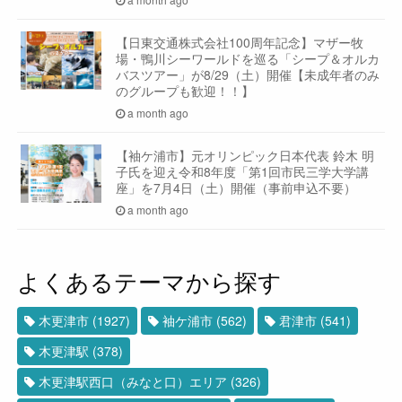
【日東交通株式会社100周年記念】マザー牧
場・鴨川シーワールドを巡る「シープ＆オルカ
バスツアー」が8/29（土）開催【未成年者のみ
のグループも歓迎！！】
a month ago
【袖ケ浦市】元オリンピック日本代表 鈴木 明
子氏を迎え令和8年度「第1回市民三学大学講
座」を7月4日（土）開催（事前申込不要）
a month ago
よくあるテーマから探す
木更津市
(1927)
袖ケ浦市
(562)
君津市
(541)
木更津駅
(378)
木更津駅西口（みなと口）エリア
(326)