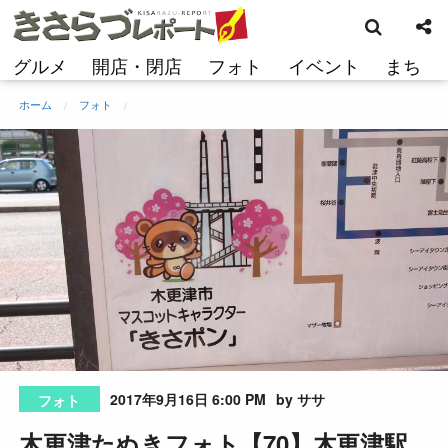
検
コ
索
ン
テ
グルメ
開店・閉店
フォト
イベント
まち
ン
ツ
ホーム
フォト
へ
ス
キ
ッ
プ
2017年9月16日 6:00 PM
by ササ
フォト
木更津たぬきフォト【70】木更津駅