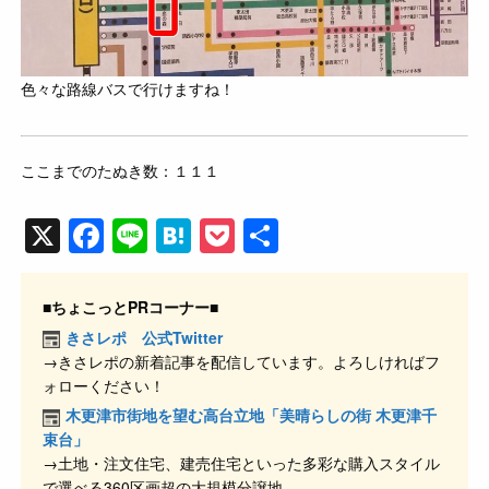
色々な路線バスで行けますね！
ここまでのたぬき数：１１１
X
F
Li
H
P
共
a
n
at
o
有
c
e
e
ck
■ちょこっとPRコーナー■
e
n
et
きさレポ 公式Twitter
→きさレポの新着記事を配信しています。よろしければフ
b
a
ォローください！
o
木更津市街地を望む高台立地「美晴らしの街 木更津千
o
束台」
→土地・注文住宅、建売住宅といった多彩な購入スタイル
k
で選べる360区画超の大規模分譲地