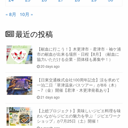
« 8月
10月 »
最近の投稿
【献血に行こう！】木更津市・君津市・袖ケ浦
市の献血が出来る場所・日程【8月】（献血に
協力いただける企業・団体様も募集中！）
20 days ago
【日東交通株式会社100周年記念】涼を求めて
一泊二日「草津温泉バスツアー」が8/6（木）
～7（金）開催【君津・木更津発着あり】
21 days ago
【上総プロジェクト】美味しいジビエ料理を味
わいながらジビエの魅力を学ぶ「ジビエワーク
ショップ」が7月25日（土）開催！
a month ago