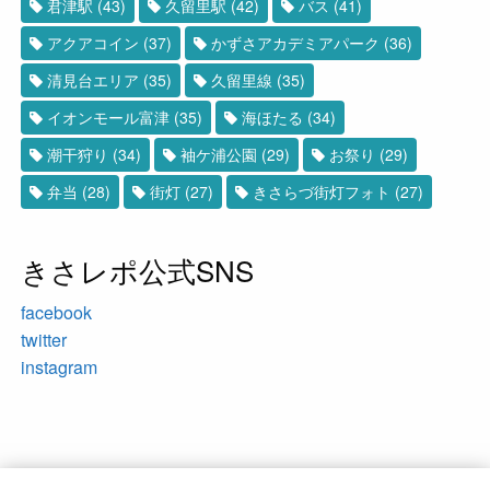
君津駅
(43)
久留里駅
(42)
バス
(41)
アクアコイン
(37)
かずさアカデミアパーク
(36)
清見台エリア
(35)
久留里線
(35)
イオンモール富津
(35)
海ほたる
(34)
潮干狩り
(34)
袖ケ浦公園
(29)
お祭り
(29)
弁当
(28)
街灯
(27)
きさらづ街灯フォト
(27)
きさレポ公式SNS
facebook
twitter
instagram