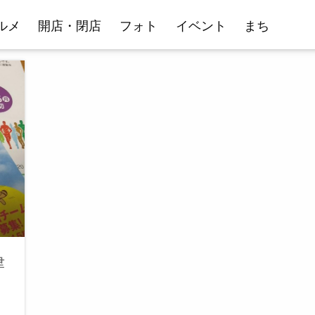
ルメ
開店・閉店
フォト
イベント
まち
津
）