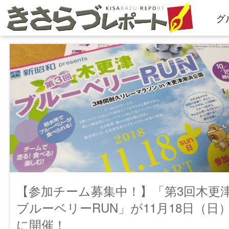
コ
グ
ン
テ
ン
ツ
へ
ス
キ
ッ
プ
【参加チーム募集中！】「第3回木更
ブルーベリーRUN」が11月18日（日
に開催！