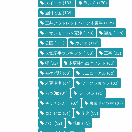
スイーツ
(183)
ランチ
(170)
金田地区
(169)
三井アウトレットパーク木更津
(165)
イオンモール木更津
(158)
観光
(138)
公園
(131)
カフェ
(112)
人気記事ランキング
(108)
工事
(92)
狸
(92)
木更津たぬきフォト
(89)
袖ケ浦駅
(88)
リニューアル
(85)
木更津港
(84)
ワークショップ
(83)
らづBiz
(81)
ラーメン
(75)
キッチンカー
(67)
東京ドイツ村
(67)
コンビニ
(61)
花火
(59)
パン
(52)
献血
(49)