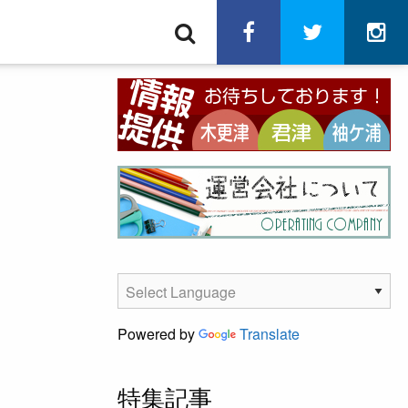
検
facebook
twitter
in
索
Powered by
Translate
特集記事