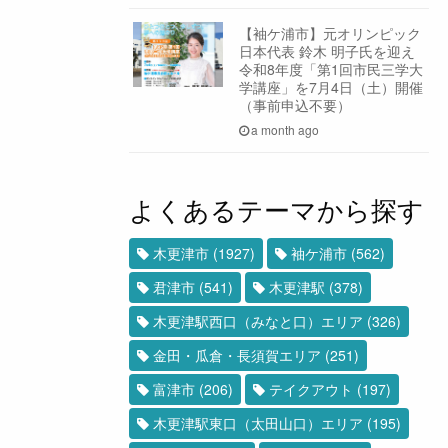
【袖ケ浦市】元オリンピック
日本代表 鈴木 明子氏を迎え
令和8年度「第1回市民三学大
学講座」を7月4日（土）開催
（事前申込不要）
a month ago
よくあるテーマから探す
木更津市
(1927)
袖ケ浦市
(562)
君津市
(541)
木更津駅
(378)
木更津駅西口（みなと口）エリア
(326)
金田・瓜倉・長須賀エリア
(251)
富津市
(206)
テイクアウト
(197)
木更津駅東口（太田山口）エリア
(195)