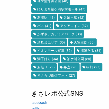
袖ケ浦海浜公園
(48)
ゆりまち袖ケ浦駅前モール
(47)
君津駅
(43)
久留里駅
(42)
バス
(41)
アクアコイン
(37)
かずさアカデミアパーク
(36)
清見台エリア
(35)
久留里線
(35)
イオンモール富津
(35)
海ほたる
(34)
潮干狩り
(34)
袖ケ浦公園
(29)
お祭り
(29)
弁当
(28)
街灯
(27)
きさらづ街灯フォト
(27)
きさレポ公式SNS
facebook
twitter