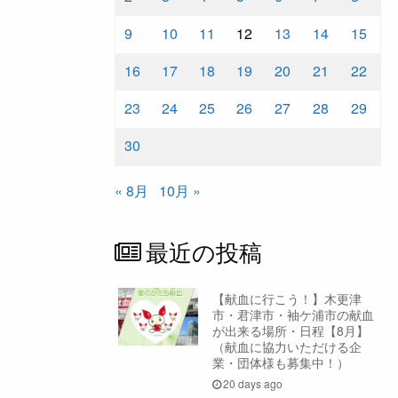
9
10
11
12
13
14
15
16
17
18
19
20
21
22
23
24
25
26
27
28
29
30
« 8月
10月 »
最近の投稿
【献血に行こう！】木更津
市・君津市・袖ケ浦市の献血
が出来る場所・日程【8月】
（献血に協力いただける企
業・団体様も募集中！）
20 days ago