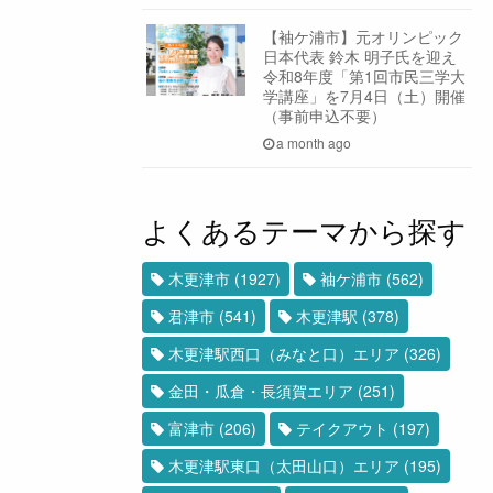
【袖ケ浦市】元オリンピック
日本代表 鈴木 明子氏を迎え
令和8年度「第1回市民三学大
学講座」を7月4日（土）開催
（事前申込不要）
a month ago
よくあるテーマから探す
木更津市
(1927)
袖ケ浦市
(562)
君津市
(541)
木更津駅
(378)
木更津駅西口（みなと口）エリア
(326)
金田・瓜倉・長須賀エリア
(251)
富津市
(206)
テイクアウト
(197)
木更津駅東口（太田山口）エリア
(195)