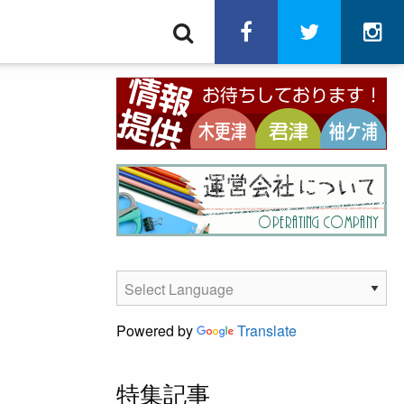
検
facebook
twitter
in
索
Powered by
Translate
特集記事