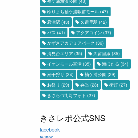
袖ケ浦海浜公園
(48)
ゆりまち袖ケ浦駅前モール
(47)
君津駅
(43)
久留里駅
(42)
バス
(41)
アクアコイン
(37)
かずさアカデミアパーク
(36)
清見台エリア
(35)
久留里線
(35)
イオンモール富津
(35)
海ほたる
(34)
潮干狩り
(34)
袖ケ浦公園
(29)
お祭り
(29)
弁当
(28)
街灯
(27)
きさらづ街灯フォト
(27)
きさレポ公式SNS
facebook
twitter