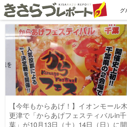
コ
グ
ン
テ
ン
ツ
へ
ス
キ
ッ
プ
【今年もからあげ！】イオンモール
更津で「からあげフェスティバルin千
葉」が10月13日（土）14日（日）に開