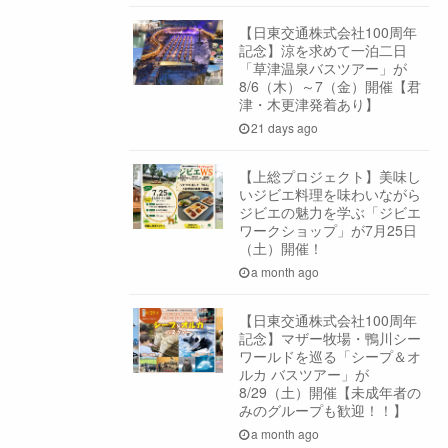
【日東交通株式会社100周年
記念】涼を求めて一泊二日
「草津温泉バスツアー」が
8/6（木）～7（金）開催【君
津・木更津発着あり】
21 days ago
【上総プロジェクト】美味し
いジビエ料理を味わいながら
ジビエの魅力を学ぶ「ジビエ
ワークショップ」が7月25日
（土）開催！
a month ago
【日東交通株式会社100周年
記念】マザー牧場・鴨川シー
ワールドを巡る「シープ＆オ
ルカ バスツアー」が
8/29（土）開催【未成年者の
みのグループも歓迎！！】
a month ago