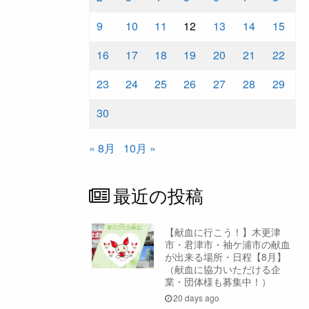
9
10
11
12
13
14
15
16
17
18
19
20
21
22
23
24
25
26
27
28
29
30
« 8月
10月 »
最近の投稿
【献血に行こう！】木更津
市・君津市・袖ケ浦市の献血
が出来る場所・日程【8月】
（献血に協力いただける企
業・団体様も募集中！）
20 days ago