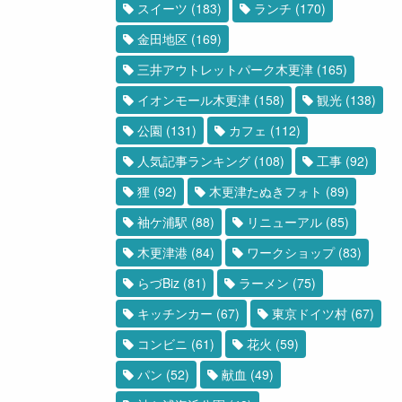
スイーツ
(183)
ランチ
(170)
金田地区
(169)
三井アウトレットパーク木更津
(165)
イオンモール木更津
(158)
観光
(138)
公園
(131)
カフェ
(112)
人気記事ランキング
(108)
工事
(92)
狸
(92)
木更津たぬきフォト
(89)
袖ケ浦駅
(88)
リニューアル
(85)
木更津港
(84)
ワークショップ
(83)
らづBiz
(81)
ラーメン
(75)
キッチンカー
(67)
東京ドイツ村
(67)
コンビニ
(61)
花火
(59)
パン
(52)
献血
(49)