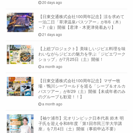
20 days ago
【日東交通株式会社100周年記念】涼を求めて
一泊二日「草津温泉バスツアー」が8/6（木）
～7（金）開催【君津・木更津発着あり】
21 days ago
【上総プロジェクト】美味しいジビエ料理を味
わいながらジビエの魅力を学ぶ「ジビエワーク
ショップ」が7月25日（土）開催！
a month ago
【日東交通株式会社100周年記念】マザー牧
場・鴨川シーワールドを巡る「シープ＆オルカ
バスツアー」が8/29（土）開催【未成年者のみ
のグループも歓迎！！】
a month ago
【袖ケ浦市】元オリンピック日本代表 鈴木 明
子氏を迎え令和8年度「第1回市民三学大学講
座」を7月4日（土）開催（事前申込不要）