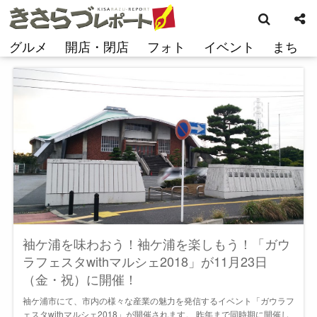
検
コ
索
ン
テ
グルメ
開店・閉店
フォト
イベント
まち
ン
ツ
へ
ス
キ
ッ
プ
袖ケ浦を味わおう！袖ケ浦を楽しもう！「ガウ
ラフェスタwithマルシェ2018」が11月23日
（金・祝）に開催！
袖ケ浦市にて、市内の様々な産業の魅力を発信するイベント「ガウラフ
ェスタwithマルシェ2018」が開催されます。 昨年まで同時期に開催し