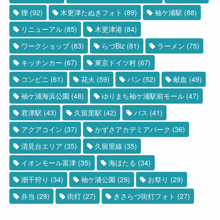
狸
(92)
木更津たぬきフォト
(89)
袖ケ浦駅
(88)
リニューアル
(85)
木更津港
(84)
ワークショップ
(83)
らづBiz
(81)
ラーメン
(75)
キッチンカー
(67)
東京ドイツ村
(67)
コンビニ
(61)
花火
(59)
パン
(52)
献血
(49)
袖ケ浦海浜公園
(48)
ゆりまち袖ケ浦駅前モール
(47)
君津駅
(43)
久留里駅
(42)
バス
(41)
アクアコイン
(37)
かずさアカデミアパーク
(36)
清見台エリア
(35)
久留里線
(35)
イオンモール富津
(35)
海ほたる
(34)
潮干狩り
(34)
袖ケ浦公園
(29)
お祭り
(29)
弁当
(28)
街灯
(27)
きさらづ街灯フォト
(27)