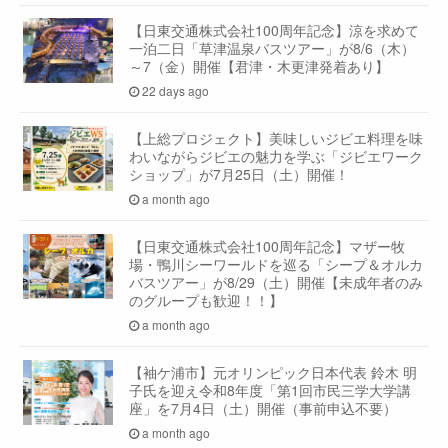
【日東交通株式会社100周年記念】涼を求めて
一泊二日「草津温泉バスツアー」が8/6（木）
～7（金）開催【君津・木更津発着あり】
22 days ago
【上総プロジェクト】美味しいジビエ料理を味
わいながらジビエの魅力を学ぶ「ジビエワーク
ショップ」が7月25日（土）開催！
a month ago
【日東交通株式会社100周年記念】マザー牧
場・鴨川シーワールドを巡る「シープ＆オルカ
バスツアー」が8/29（土）開催【未成年者のみ
のグループも歓迎！！】
a month ago
【袖ケ浦市】元オリンピック日本代表 鈴木 明
子氏を迎え令和8年度「第1回市民三学大学講
座」を7月4日（土）開催（事前申込不要）
a month ago