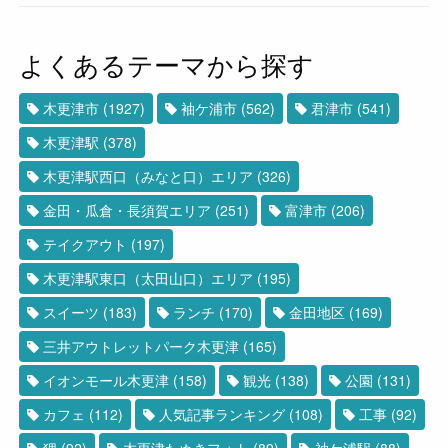
よくあるテーマから探す
木更津市
(1927)
袖ケ浦市
(562)
君津市
(541)
木更津駅
(378)
木更津駅西口（みなと口）エリア
(326)
金田・瓜倉・長須賀エリア
(251)
富津市
(206)
テイクアウト
(197)
木更津駅東口（太田山口）エリア
(195)
スイーツ
(183)
ランチ
(170)
金田地区
(169)
三井アウトレットパーク木更津
(165)
イオンモール木更津
(158)
観光
(138)
公園
(131)
カフェ
(112)
人気記事ランキング
(108)
工事
(92)
狸
(92)
木更津たぬきフォト
(89)
袖ケ浦駅
(88)