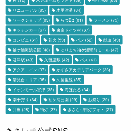
リニューアル
(85)
木更津港
(84)
ワークショップ
(83)
らづBiz
(81)
ラーメン
(75)
キッチンカー
(67)
東京ドイツ村
(67)
コンビニ
(61)
花火
(59)
パン
(52)
献血
(49)
袖ケ浦海浜公園
(48)
ゆりまち袖ケ浦駅前モール
(47)
君津駅
(43)
久留里駅
(42)
バス
(41)
アクアコイン
(37)
かずさアカデミアパーク
(36)
清見台エリア
(35)
久留里線
(35)
イオンモール富津
(35)
海ほたる
(34)
潮干狩り
(34)
袖ケ浦公園
(29)
お祭り
(29)
弁当
(28)
街灯
(27)
きさらづ街灯フォト
(27)
きさレポ公式SNS