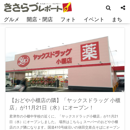
検
コ
索
ン
テ
グルメ
開店・閉店
フォト
イベント
まち
ン
ツ
へ
ス
キ
ッ
プ
【おどや小櫃店の隣】「ヤックスドラッグ 小櫃
店」が11月21日（水）にオープン！
君津市の小櫃中学校の近くに、「ヤックスドラッグ小櫃店」が11月21
日（水）にオープンしました。 場所はこちら↓ スーパーのおどや小櫃
店のスグ隣になります。国道410号線沿いの俵田交差点そばにオープン