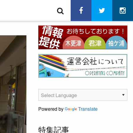
検
facebook
twitter
in
索
Powered by
Translate
特集記事