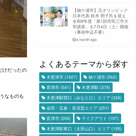
【袖ケ浦市】元オリンピック
日本代表 鈴木 明子氏を迎え
令和8年度「第1回市民三学大
学講座」を7月4日（土）開催
（事前申込不要）
a month ago
よくあるテーマから探す
だけだったの
木更津市
(1927)
袖ケ浦市
(562)
。
君津市
(541)
木更津駅
(378)
うなものも
木更津駅西口（みなと口）エリア
(326)
金田・瓜倉・長須賀エリア
(251)
富津市
(206)
テイクアウト
(197)
木更津駅東口（太田山口）エリア
(195)