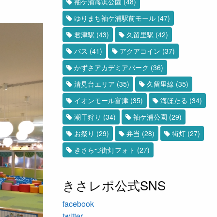
袖ケ浦海浜公園
(48)
ゆりまち袖ケ浦駅前モール
(47)
君津駅
(43)
久留里駅
(42)
バス
(41)
アクアコイン
(37)
かずさアカデミアパーク
(36)
清見台エリア
(35)
久留里線
(35)
イオンモール富津
(35)
海ほたる
(34)
潮干狩り
(34)
袖ケ浦公園
(29)
お祭り
(29)
弁当
(28)
街灯
(27)
きさらづ街灯フォト
(27)
きさレポ公式SNS
facebook
twitter