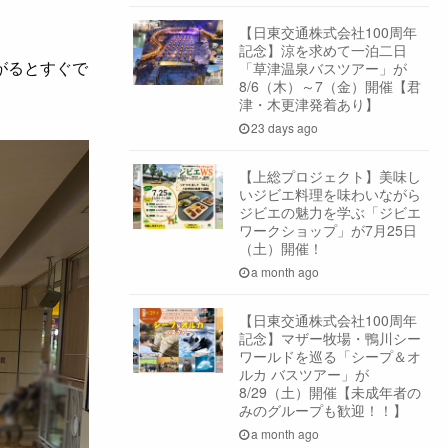
【日東交通株式会社100周年
記念】涼を求めて一泊二日
がるとすぐで
「草津温泉バスツアー」が
8/6（木）～7（金）開催【君
津・木更津発着あり】
23 days ago
【上総プロジェクト】美味し
いジビエ料理を味わいながら
ジビエの魅力を学ぶ「ジビエ
ワークショップ」が7月25日
（土）開催！
a month ago
【日東交通株式会社100周年
記念】マザー牧場・鴨川シー
ワールドを巡る「シープ＆オ
ルカ バスツアー」が
8/29（土）開催【未成年者の
みのグループも歓迎！！】
a month ago