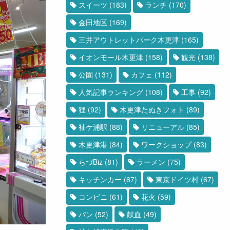
スイーツ
(183)
ランチ
(170)
金田地区
(169)
三井アウトレットパーク木更津
(165)
イオンモール木更津
(158)
観光
(138)
公園
(131)
カフェ
(112)
人気記事ランキング
(108)
工事
(92)
狸
(92)
木更津たぬきフォト
(89)
袖ケ浦駅
(88)
リニューアル
(85)
木更津港
(84)
ワークショップ
(83)
らづBiz
(81)
ラーメン
(75)
キッチンカー
(67)
東京ドイツ村
(67)
コンビニ
(61)
花火
(59)
パン
(52)
献血
(49)