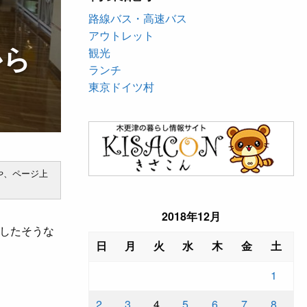
路線バス・高速バス
アウトレット
から
観光
ランチ
東京ドイツ村
や、ページ上
2018年12月
したそうな
日
月
火
水
木
金
土
1
2
3
4
5
6
7
8