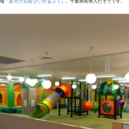
場「
あそび王国 ぴぃかぁぶぅ
」。千葉県初導入だそうです。