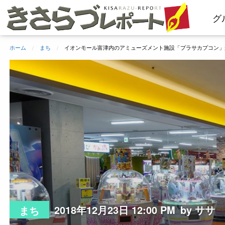
コ
グ
ン
テ
ン
ホーム
まち
イオンモール富津内のアミューズメント施設「プラサカプコン」が1
ツ
へ
ス
キ
ッ
プ
2018年12月23日 12:00 PM
by ササ
まち