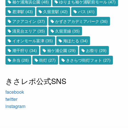
袖ケ浦海浜公園
(48)
ゆりまち袖ケ浦駅前モール
(47)
君津駅
(43)
久留里駅
(42)
バス
(41)
アクアコイン
(37)
かずさアカデミアパーク
(36)
清見台エリア
(35)
久留里線
(35)
イオンモール富津
(35)
海ほたる
(34)
潮干狩り
(34)
袖ケ浦公園
(29)
お祭り
(29)
弁当
(28)
街灯
(27)
きさらづ街灯フォト
(27)
きさレポ公式SNS
facebook
twitter
instagram