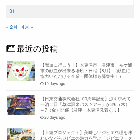
31
« 2月
4月 »
最近の投稿
【献血に行こう！】木更津市・君津市・袖ケ浦
市の献血が出来る場所・日程【8月】（献血に
協力いただける企業・団体様も募集中！）
19 days ago
【日東交通株式会社100周年記念】涼を求めて
一泊二日「草津温泉バスツアー」が8/6（木）
～7（金）開催【君津・木更津発着あり】
20 days ago
【上総プロジェクト】美味しいジビエ料理を味
わいながらジビエの魅力を学ぶ「ジビエワーク