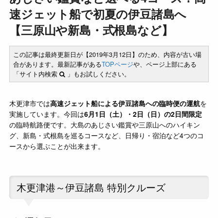
速ジェット船で初夏の伊豆諸島へ
【三原山や新島・式根島など】
この記事は最終更新日が【2019年3月12日】のため、内容が古い場
合があります。最新記事がある
TOPページ
や、ページ上部にある
「サイト内検索
」もお試しください。
木更津市では
高速ジェット船による伊豆諸島への臨時便の運航
を
実施しています。今回は
6月1日（土）・2日（日）の2日間限定
の臨時航路便です。大島のあじさい鑑賞や三原山へのハイキン
グ、新島・式根島を巡るコースなど、日帰り・宿泊など4つのコ
ースから選ぶことが出来ます。
木更津港～伊豆諸島 特別クルーズ