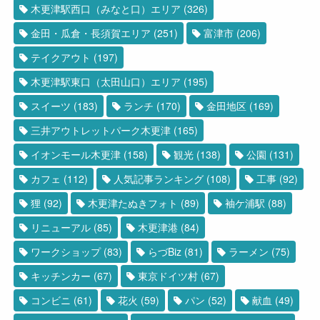
木更津駅西口（みなと口）エリア
(326)
金田・瓜倉・長須賀エリア
(251)
富津市
(206)
テイクアウト
(197)
木更津駅東口（太田山口）エリア
(195)
スイーツ
(183)
ランチ
(170)
金田地区
(169)
三井アウトレットパーク木更津
(165)
イオンモール木更津
(158)
観光
(138)
公園
(131)
カフェ
(112)
人気記事ランキング
(108)
工事
(92)
狸
(92)
木更津たぬきフォト
(89)
袖ケ浦駅
(88)
リニューアル
(85)
木更津港
(84)
ワークショップ
(83)
らづBiz
(81)
ラーメン
(75)
キッチンカー
(67)
東京ドイツ村
(67)
コンビニ
(61)
花火
(59)
パン
(52)
献血
(49)