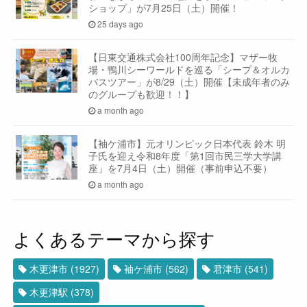
ショップ」が7月25日（土）開催！
25 days ago
【日東交通株式会社100周年記念】マザー牧
場・鴨川シーワールドを巡る「シープ＆オルカ
バスツアー」が8/29（土）開催【未成年者のみ
のグループも歓迎！！】
a month ago
【袖ケ浦市】元オリンピック日本代表 鈴木 明
子氏を迎え令和8年度「第1回市民三学大学講
座」を7月4日（土）開催（事前申込不要）
a month ago
よくあるテーマから探す
木更津市
(1927)
袖ケ浦市
(562)
君津市
(541)
木更津駅
(378)