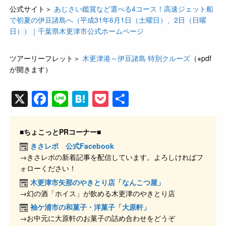
公式サイト＞
あじさい鑑賞など選べる4コース！高速ジェット船
で初夏の伊豆諸島へ（平成31年6月1日（土曜日）、2日（日曜
日））｜千葉県木更津市公式ホームページ
ツアーリーフレット＞
木更津港～伊豆諸島 特別クルーズ
（※pdf
が開きます）
X
F
Li
H
P
共
a
n
at
o
有
c
e
e
ck
■ちょこっとPRコーナー■
e
n
et
きさレポ 公式Facebook
→きさレポの新着記事を配信しています。よろしければフ
b
a
ォローください！
o
木更津市矢那のやきとり店「なんこつ屋」
o
→幻の酒「ホイス」が飲める木更津のやきとり店
k
袖ケ浦市の和菓子・洋菓子「大原軒」
→お中元に大原軒のお菓子の詰め合わせをどうぞ