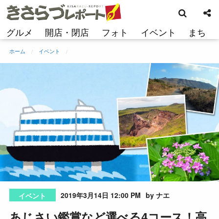
検
コ
索
ン
テ
グルメ
開店・閉店
フォト
イベント
まち
ン
ツ
ホーム
イベント
へ
ス
キ
ッ
プ
2019年3月14日 12:00 PM
by ナエ
イベント
あじさい鑑賞など選べる4コース！高