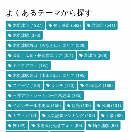
よくあるテーマから探す
木更津市
(1927)
袖ケ浦市
(562)
君津市
(541)
木更津駅
(378)
木更津駅西口（みなと口）エリア
(326)
金田・瓜倉・長須賀エリア
(251)
富津市
(206)
テイクアウト
(197)
木更津駅東口（太田山口）エリア
(195)
スイーツ
(183)
ランチ
(170)
金田地区
(169)
三井アウトレットパーク木更津
(165)
イオンモール木更津
(158)
観光
(138)
公園
(131)
カフェ
(112)
人気記事ランキング
(108)
工事
(92)
狸
(92)
木更津たぬきフォト
(89)
袖ケ浦駅
(88)