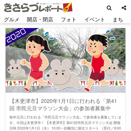
検
コ
索
ン
テ
グルメ
開店・閉店
フォト
イベント
まち
ン
ツ
へ
ス
キ
ッ
プ
【木更津市】2020年1月1日に行われる「第41
回 市民元旦マラソン大会」の参加者募集中
毎年元旦に行われる「市民元旦マラソン大会」で参加者を募集していま
す。今回は木更津市！ 【木更津市】第41回市民元旦マラソン大会 開催
日時 2020年1月1日（水） 10:00～距離別に順次スタート （受付／9:00