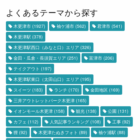
よくあるテーマから探す
木更津市
(1927)
袖ケ浦市
(562)
君津市
(541)
木更津駅
(378)
木更津駅西口（みなと口）エリア
(326)
金田・瓜倉・長須賀エリア
(251)
富津市
(206)
テイクアウト
(197)
木更津駅東口（太田山口）エリア
(195)
スイーツ
(183)
ランチ
(170)
金田地区
(169)
三井アウトレットパーク木更津
(165)
イオンモール木更津
(158)
観光
(138)
公園
(131)
カフェ
(112)
人気記事ランキング
(108)
工事
(92)
狸
(92)
木更津たぬきフォト
(89)
袖ケ浦駅
(88)