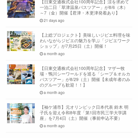
【日東交通株式会社100周年記念】涼を求めて
一泊二日「草津温泉バスツアー」が8/6（木）
～7（金）開催【君津・木更津発着あり】
21 days ago
【上総プロジェクト】美味しいジビエ料理を味
わいながらジビエの魅力を学ぶ「ジビエワーク
ショップ」が7月25日（土）開催！
a month ago
【日東交通株式会社100周年記念】マザー牧
場・鴨川シーワールドを巡る「シープ＆オルカ
バスツアー」が8/29（土）開催【未成年者のみ
のグループも歓迎！！】
a month ago
【袖ケ浦市】元オリンピック日本代表 鈴木 明
子氏を迎え令和8年度「第1回市民三学大学講
座」を7月4日（土）開催（事前申込不要）
a month ago