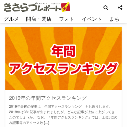
検
コ
索
ン
テ
グルメ
開店・閉店
フォト
イベント
まち
ン
ツ
へ
ス
キ
ッ
プ
2019年の年間アクセスランキング
2019年最後の記事は「年間アクセスランキング」をお送りします。
2019年は381記事が生まれましたが、どんな記事が上位に上がってき
たのでしょうか。 なお、「年間アクセスランキング」では、上位3位の
み記事毎のアクセス数 […]