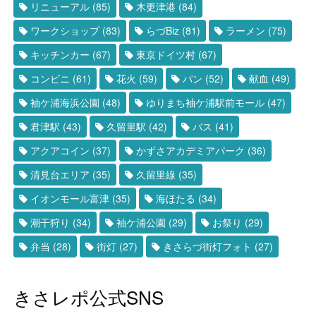
リニューアル
(85)
木更津港
(84)
ワークショップ
(83)
らづBiz
(81)
ラーメン
(75)
キッチンカー
(67)
東京ドイツ村
(67)
コンビニ
(61)
花火
(59)
パン
(52)
献血
(49)
袖ケ浦海浜公園
(48)
ゆりまち袖ケ浦駅前モール
(47)
君津駅
(43)
久留里駅
(42)
バス
(41)
アクアコイン
(37)
かずさアカデミアパーク
(36)
清見台エリア
(35)
久留里線
(35)
イオンモール富津
(35)
海ほたる
(34)
潮干狩り
(34)
袖ケ浦公園
(29)
お祭り
(29)
弁当
(28)
街灯
(27)
きさらづ街灯フォト
(27)
きさレポ公式SNS