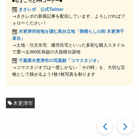
c
e
e
ck
■ちょこっとPRコーナー■
e
n
et
きさレポ 公式Twitter
→きさレポの新着記事を配信しています。よろしければフ
b
a
ォローください！
o
木更津市街地を望む高台立地「美晴らしの街 木更津千
o
束台」
→土地・注文住宅、建売住宅といった多彩な購入スタイル
k
で選べる360区画超の大規模分譲地
千葉県木更津市の写真館「コマスタジオ」
→コマスタジオでは一度しかない「その時」を、大切な宝
物として残せるよう1枚1枚写真を創ります
木更津市
過