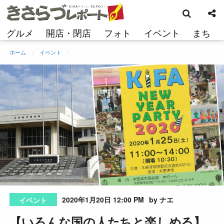
検
コ
索
ン
テ
グルメ
開店・閉店
フォト
イベント
まち
ン
ツ
ホーム
イベント
へ
ス
キ
ッ
プ
2020年1月20日 12:00 PM
by ナエ
イベント
【いろんな国の人たちと楽しめる】