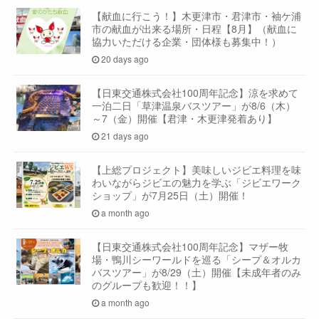
【献血に行こう！】木更津市・君津市・袖ケ浦
市の献血が出来る場所・日程【8月】（献血に
協力いただける企業・団体様も募集中！）
20 days ago
【日東交通株式会社100周年記念】涼を求めて
一泊二日「草津温泉バスツアー」が8/6（木）
～7（金）開催【君津・木更津発着あり】
21 days ago
【上総プロジェクト】美味しいジビエ料理を味
わいながらジビエの魅力を学ぶ「ジビエワーク
ショップ」が7月25日（土）開催！
a month ago
【日東交通株式会社100周年記念】マザー牧
場・鴨川シーワールドを巡る「シープ＆オルカ
バスツアー」が8/29（土）開催【未成年者のみ
のグループも歓迎！！】
a month ago