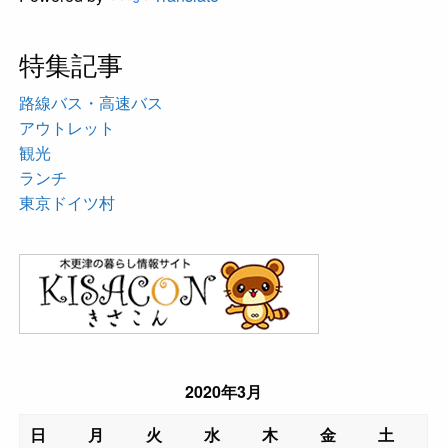
特集記事
路線バス・高速バス
アウトレット
観光
ランチ
東京ドイツ村
2020年3月
日
月
火
水
木
金
土