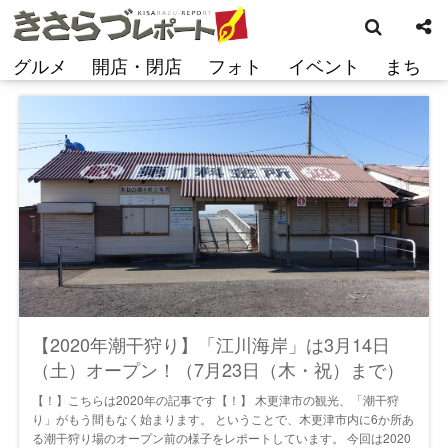
検
コ
索
ン
テ
グルメ
開店・閉店
フォト
イベント
まち
ン
ツ
へ
ス
キ
ッ
プ
【2020年潮干狩り】「江川海岸」は3月14日
（土）オープン！（7月23日（木・祝）まで）
【！】こちらは2020年の記事です【！】 木更津市の観光、「潮干狩
り」がもう間もなく始まります。 ということで、木更津市内に6か所あ
る潮干狩り場のオープン前の様子をレポートしています。 今回は2020