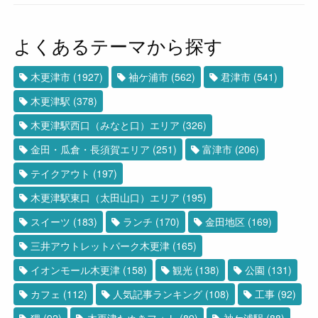
よくあるテーマから探す
木更津市
(1927)
袖ケ浦市
(562)
君津市
(541)
木更津駅
(378)
木更津駅西口（みなと口）エリア
(326)
金田・瓜倉・長須賀エリア
(251)
富津市
(206)
テイクアウト
(197)
木更津駅東口（太田山口）エリア
(195)
スイーツ
(183)
ランチ
(170)
金田地区
(169)
三井アウトレットパーク木更津
(165)
イオンモール木更津
(158)
観光
(138)
公園
(131)
カフェ
(112)
人気記事ランキング
(108)
工事
(92)
狸
(92)
木更津たぬきフォト
(89)
袖ケ浦駅
(88)