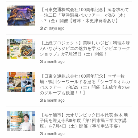
【日東交通株式会社100周年記念】涼を求めて
一泊二日「草津温泉バスツアー」が8/6（木）
～7（金）開催【君津・木更津発着あり】
21 days ago
【上総プロジェクト】美味しいジビエ料理を味
わいながらジビエの魅力を学ぶ「ジビエワーク
ショップ」が7月25日（土）開催！
a month ago
【日東交通株式会社100周年記念】マザー牧
場・鴨川シーワールドを巡る「シープ＆オルカ
バスツアー」が8/29（土）開催【未成年者のみ
のグループも歓迎！！】
a month ago
【袖ケ浦市】元オリンピック日本代表 鈴木 明
子氏を迎え令和8年度「第1回市民三学大学講
座」を7月4日（土）開催（事前申込不要）
a month ago