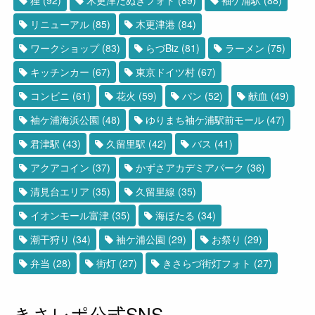
リニューアル
(85)
木更津港
(84)
ワークショップ
(83)
らづBiz
(81)
ラーメン
(75)
キッチンカー
(67)
東京ドイツ村
(67)
コンビニ
(61)
花火
(59)
パン
(52)
献血
(49)
袖ケ浦海浜公園
(48)
ゆりまち袖ケ浦駅前モール
(47)
君津駅
(43)
久留里駅
(42)
バス
(41)
アクアコイン
(37)
かずさアカデミアパーク
(36)
清見台エリア
(35)
久留里線
(35)
イオンモール富津
(35)
海ほたる
(34)
潮干狩り
(34)
袖ケ浦公園
(29)
お祭り
(29)
弁当
(28)
街灯
(27)
きさらづ街灯フォト
(27)
きさレポ公式SNS