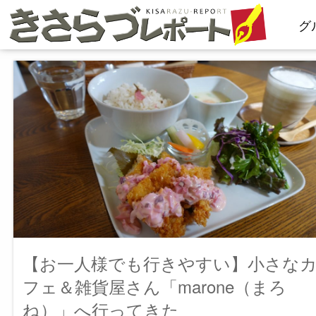
コ
グ
ン
テ
ン
ツ
へ
ス
キ
ッ
プ
【お一人様でも行きやすい】小さな
フェ＆雑貨屋さん「marone（まろ
ね）」へ行ってきた