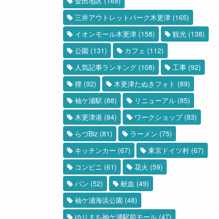
金田地区
(169)
三井アウトレットパーク木更津
(165)
イオンモール木更津
(158)
観光
(138)
公園
(131)
カフェ
(112)
人気記事ランキング
(108)
工事
(92)
狸
(92)
木更津たぬきフォト
(89)
袖ケ浦駅
(88)
リニューアル
(85)
木更津港
(84)
ワークショップ
(83)
らづBiz
(81)
ラーメン
(75)
キッチンカー
(67)
東京ドイツ村
(67)
コンビニ
(61)
花火
(59)
パン
(52)
献血
(49)
袖ケ浦海浜公園
(48)
ゆりまち袖ケ浦駅前モール
(47)