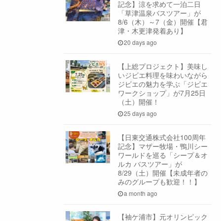
記念】涼を求めて一泊二日
「草津温泉バスツアー」が
8/6（木）～7（金）開催【君
津・木更津発着あり】
20 days ago
【上総プロジェクト】美味し
いジビエ料理を味わいながら
ジビエの魅力を学ぶ「ジビエ
ワークショップ」が7月25日
（土）開催！
25 days ago
【日東交通株式会社100周年
記念】マザー牧場・鴨川シー
ワールドを巡る「シープ＆オ
ルカ バスツアー」が
8/29（土）開催【未成年者の
みのグループも歓迎！！】
a month ago
【袖ケ浦市】元オリンピック