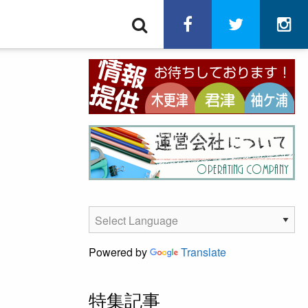
検
facebook
twitter
in
索
Powered by
Translate
特集記事