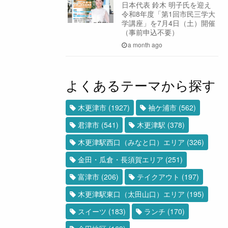
日本代表 鈴木 明子氏を迎え
令和8年度「第1回市民三学大
学講座」を7月4日（土）開催
（事前申込不要）
a month ago
よくあるテーマから探す
木更津市
(1927)
袖ケ浦市
(562)
君津市
(541)
木更津駅
(378)
木更津駅西口（みなと口）エリア
(326)
金田・瓜倉・長須賀エリア
(251)
富津市
(206)
テイクアウト
(197)
木更津駅東口（太田山口）エリア
(195)
スイーツ
(183)
ランチ
(170)