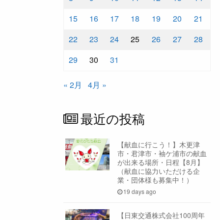
15
16
17
18
19
20
21
22
23
24
25
26
27
28
29
30
31
« 2月
4月 »
最近の投稿
【献血に行こう！】木更津
市・君津市・袖ケ浦市の献血
が出来る場所・日程【8月】
（献血に協力いただける企
業・団体様も募集中！）
19 days ago
【日東交通株式会社100周年