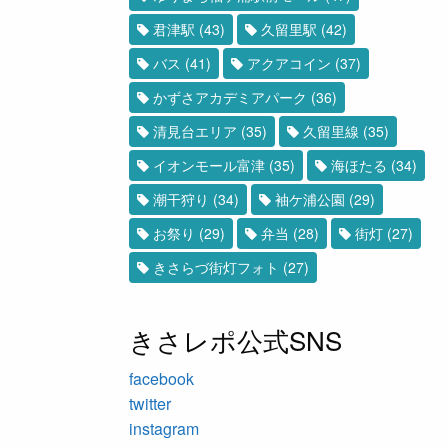
君津駅
(43)
久留里駅
(42)
バス
(41)
アクアコイン
(37)
かずさアカデミアパーク
(36)
清見台エリア
(35)
久留里線
(35)
イオンモール富津
(35)
海ほたる
(34)
潮干狩り
(34)
袖ケ浦公園
(29)
お祭り
(29)
弁当
(28)
街灯
(27)
きさらづ街灯フォト
(27)
きさレポ公式SNS
facebook
twitter
instagram