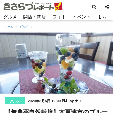
検
コ
索
ン
テ
グルメ
開店・閉店
フォト
イベント
まち
ン
ツ
ホーム
グルメ
へ
ス
キ
ッ
プ
2020年8月5日 12:00 PM
by ナエ
グルメ
【無農薬自然栽培】木更津市のブルー