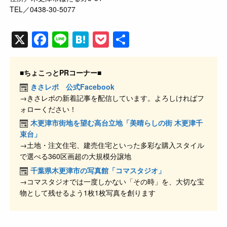
TEL／0438-30-5077
X
F
Li
H
P
共
a
n
at
o
有
c
e
e
ck
■ちょこっとPRコーナー■
e
n
et
きさレポ 公式Facebook
→きさレポの新着記事を配信しています。よろしければフ
b
a
ォローください！
o
木更津市街地を望む高台立地「美晴らしの街 木更津千
o
束台」
→土地・注文住宅、建売住宅といった多彩な購入スタイル
k
で選べる360区画超の大規模分譲地
千葉県木更津市の写真館「コマスタジオ」
→コマスタジオでは一度しかない「その時」を、大切な宝
物として残せるよう1枚1枚写真を創ります