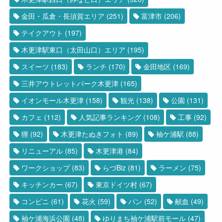
金田・瓜倉・長須賀エリア
(251)
富津市
(206)
テイクアウト
(197)
木更津駅東口（太田山口）エリア
(195)
スイーツ
(183)
ランチ
(170)
金田地区
(169)
三井アウトレットパーク木更津
(165)
イオンモール木更津
(158)
観光
(138)
公園
(131)
カフェ
(112)
人気記事ランキング
(108)
工事
(92)
狸
(92)
木更津たぬきフォト
(89)
袖ケ浦駅
(88)
リニューアル
(85)
木更津港
(84)
ワークショップ
(83)
らづBiz
(81)
ラーメン
(75)
キッチンカー
(67)
東京ドイツ村
(67)
コンビニ
(61)
花火
(59)
パン
(52)
献血
(49)
袖ケ浦海浜公園
(48)
ゆりまち袖ケ浦駅前モール
(47)