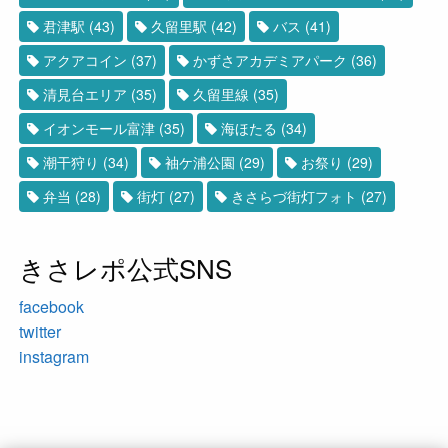
君津駅
(43)
久留里駅
(42)
バス
(41)
アクアコイン
(37)
かずさアカデミアパーク
(36)
清見台エリア
(35)
久留里線
(35)
イオンモール富津
(35)
海ほたる
(34)
潮干狩り
(34)
袖ケ浦公園
(29)
お祭り
(29)
弁当
(28)
街灯
(27)
きさらづ街灯フォト
(27)
きさレポ公式SNS
facebook
twitter
instagram