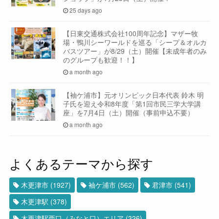
25 days ago
【日東交通株式会社100周年記念】マザー牧
場・鴨川シーワールドを巡る「シープ＆オルカ
バスツアー」が8/29（土）開催【未成年者のみ
のグループも歓迎！！】
a month ago
【袖ケ浦市】元オリンピック日本代表 鈴木 明
子氏を迎え令和8年度「第1回市民三学大学講
座」を7月4日（土）開催（事前申込不要）
a month ago
よくあるテーマから探す
木更津市
(1927)
袖ケ浦市
(562)
君津市
(541)
木更津駅
(378)
木更津駅西口（みなと口）エリア
(326)