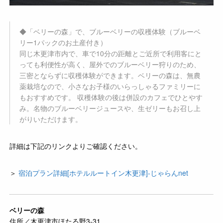
◆「ベリーの森」で、ブルーベリーの収穫体験（ブルーベ
リー1パックのお土産付き）
同じ木更津市内で、車で10分の距離とご近所で利用客にと
っても利便性が高く、屋外でのブルーベリー狩りのため、
三密とならずに収穫体験ができます。ベリーの森は、無農
薬栽培なので、小さなお子様のいらっしゃるファミリーに
もおすすめです。 収穫体験の後は併設のカフェでひとやす
み。名物のブルーベリージュースや、生ゼリーもお召し上
がりいただけます。
詳細は下記のリンクよりご確認ください。
＞
宿泊プラン詳細[ホテルルートイン木更津]-じゃらんnet
ベリーの森
住所／木更津市ほたる野3-31