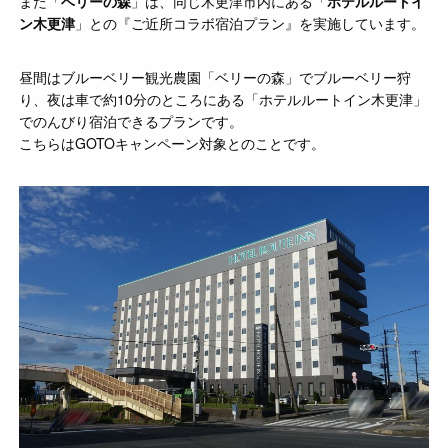
また「
ベリーの森
」は、同じ木更津市内にある「
ホテルルートイ
ン木更津
」との『ご近所コラボ宿泊プラン』を実施しています。
昼間はブルーベリー観光農園「ベリーの森」でブルーベリー狩
り、夜は車で約10分のところにある「ホテルルートイン木更津」
でのんびり宿泊できるプランです。
こちらはGOTOキャンペーン対象とのことです。