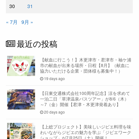
30
31
« 7月
9月 »
最近の投稿
【献血に行こう！】木更津市・君津市・袖ケ浦
市の献血が出来る場所・日程【8月】（献血に
協力いただける企業・団体様も募集中！）
19 days ago
【日東交通株式会社100周年記念】涼を求めて
一泊二日「草津温泉バスツアー」が8/6（木）
～7（金）開催【君津・木更津発着あり】
20 days ago
【上総プロジェクト】美味しいジビエ料理を味
わいながらジビエの魅力を学ぶ「ジビエワーク
ショップ」が7月25日（土）開催！