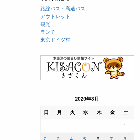
路線バス・高速バス
アウトレット
観光
ランチ
東京ドイツ村
2020年8月
日
月
火
水
木
金
土
1
2
3
4
5
6
7
8