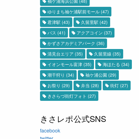
袖ケ浦海浜公園
(48)
ゆりまち袖ケ浦駅前モール
(47)
君津駅
(43)
久留里駅
(42)
バス
(41)
アクアコイン
(37)
かずさアカデミアパーク
(36)
清見台エリア
(35)
久留里線
(35)
イオンモール富津
(35)
海ほたる
(34)
潮干狩り
(34)
袖ケ浦公園
(29)
お祭り
(29)
弁当
(28)
街灯
(27)
きさらづ街灯フォト
(27)
きさレポ公式SNS
facebook
twitter