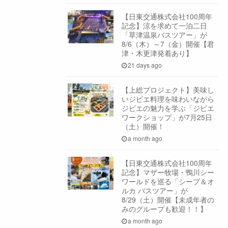
【日東交通株式会社100周年
記念】涼を求めて一泊二日
「草津温泉バスツアー」が
8/6（木）～7（金）開催【君
津・木更津発着あり】
21 days ago
【上総プロジェクト】美味し
いジビエ料理を味わいながら
ジビエの魅力を学ぶ「ジビエ
ワークショップ」が7月25日
（土）開催！
a month ago
【日東交通株式会社100周年
記念】マザー牧場・鴨川シー
ワールドを巡る「シープ＆オ
ルカ バスツアー」が
8/29（土）開催【未成年者の
みのグループも歓迎！！】
a month ago