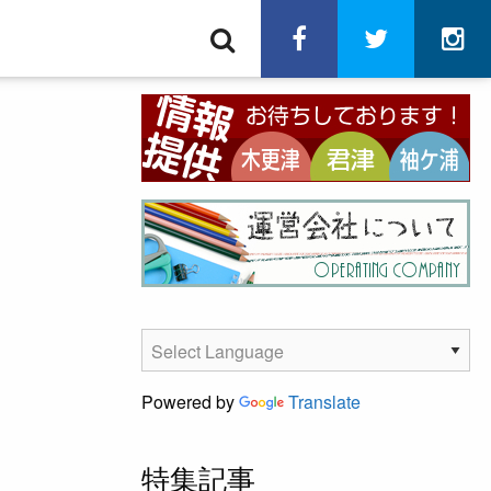
検
facebook
twitter
in
索
Powered by
Translate
特集記事