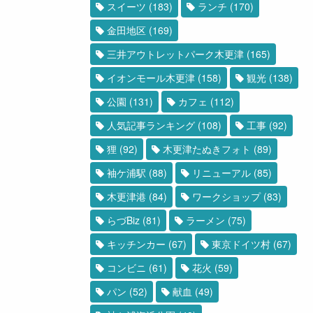
スイーツ
(183)
ランチ
(170)
金田地区
(169)
三井アウトレットパーク木更津
(165)
イオンモール木更津
(158)
観光
(138)
公園
(131)
カフェ
(112)
人気記事ランキング
(108)
工事
(92)
狸
(92)
木更津たぬきフォト
(89)
袖ケ浦駅
(88)
リニューアル
(85)
木更津港
(84)
ワークショップ
(83)
らづBiz
(81)
ラーメン
(75)
キッチンカー
(67)
東京ドイツ村
(67)
コンビニ
(61)
花火
(59)
パン
(52)
献血
(49)