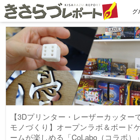
コ
グ
ン
テ
ン
ツ
へ
ス
キ
ッ
プ
【3Dプリンター・レーザーカッター
モノづくり】オープンラボ＆ボード
ームが楽しめる「CoLabo（コラボ）