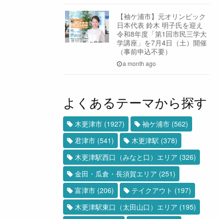
【袖ケ浦市】元オリンピック
日本代表 鈴木 明子氏を迎え
令和8年度「第1回市民三学大
学講座」を7月4日（土）開催
（事前申込不要）
a month ago
よくあるテーマから探す
木更津市
(1927)
袖ケ浦市
(562)
君津市
(541)
木更津駅
(378)
木更津駅西口（みなと口）エリア
(326)
金田・瓜倉・長須賀エリア
(251)
富津市
(206)
テイクアウト
(197)
木更津駅東口（太田山口）エリア
(195)