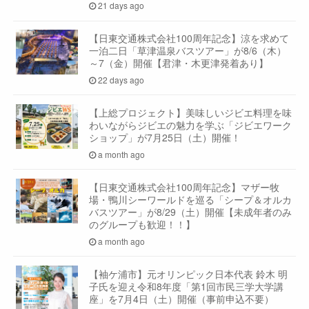
21 days ago
【日東交通株式会社100周年記念】涼を求めて
一泊二日「草津温泉バスツアー」が8/6（木）
～7（金）開催【君津・木更津発着あり】
22 days ago
【上総プロジェクト】美味しいジビエ料理を味
わいながらジビエの魅力を学ぶ「ジビエワーク
ショップ」が7月25日（土）開催！
a month ago
【日東交通株式会社100周年記念】マザー牧
場・鴨川シーワールドを巡る「シープ＆オルカ
バスツアー」が8/29（土）開催【未成年者のみ
のグループも歓迎！！】
a month ago
【袖ケ浦市】元オリンピック日本代表 鈴木 明
子氏を迎え令和8年度「第1回市民三学大学講
座」を7月4日（土）開催（事前申込不要）