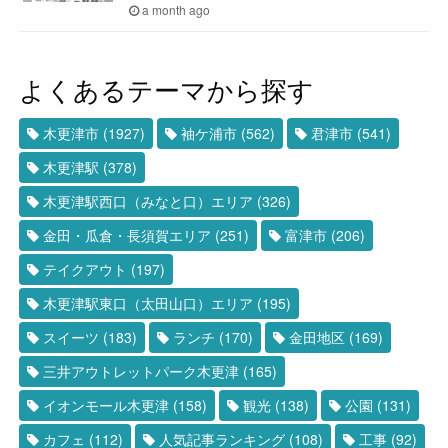
a month ago
よくあるテーマから探す
木更津市
(1927)
袖ケ浦市
(562)
君津市
(541)
木更津駅
(378)
木更津駅西口（みなと口）エリア
(326)
金田・瓜倉・長須賀エリア
(251)
富津市
(206)
テイクアウト
(197)
木更津駅東口（太田山口）エリア
(195)
スイーツ
(183)
ランチ
(170)
金田地区
(169)
三井アウトレットパーク木更津
(165)
イオンモール木更津
(158)
観光
(138)
公園
(131)
カフェ
(112)
人気記事ランキング
(108)
工事
(92)