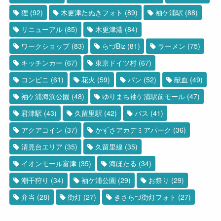
狸
(92)
木更津たぬきフォト
(89)
袖ケ浦駅
(88)
リニューアル
(85)
木更津港
(84)
ワークショップ
(83)
らづBiz
(81)
ラーメン
(75)
キッチンカー
(67)
東京ドイツ村
(67)
コンビニ
(61)
花火
(59)
パン
(52)
献血
(49)
袖ケ浦海浜公園
(48)
ゆりまち袖ケ浦駅前モール
(47)
君津駅
(43)
久留里駅
(42)
バス
(41)
アクアコイン
(37)
かずさアカデミアパーク
(36)
清見台エリア
(35)
久留里線
(35)
イオンモール富津
(35)
海ほたる
(34)
潮干狩り
(34)
袖ケ浦公園
(29)
お祭り
(29)
弁当
(28)
街灯
(27)
きさらづ街灯フォト
(27)