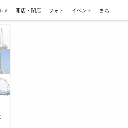
ルメ
開店・閉店
フォト
イベント
まち
め
ホ
木