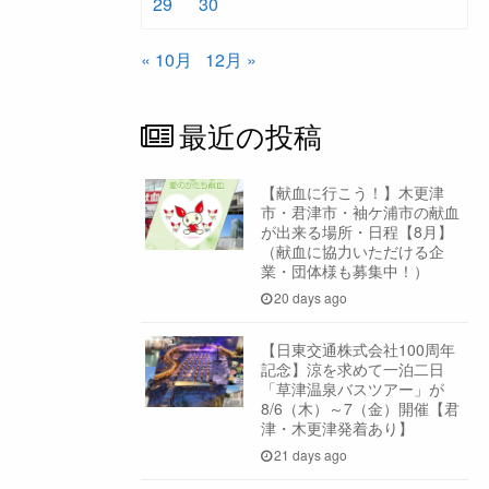
29
30
« 10月
12月 »
最近の投稿
【献血に行こう！】木更津
市・君津市・袖ケ浦市の献血
が出来る場所・日程【8月】
（献血に協力いただける企
業・団体様も募集中！）
20 days ago
【日東交通株式会社100周年
記念】涼を求めて一泊二日
「草津温泉バスツアー」が
8/6（木）～7（金）開催【君
津・木更津発着あり】
21 days ago