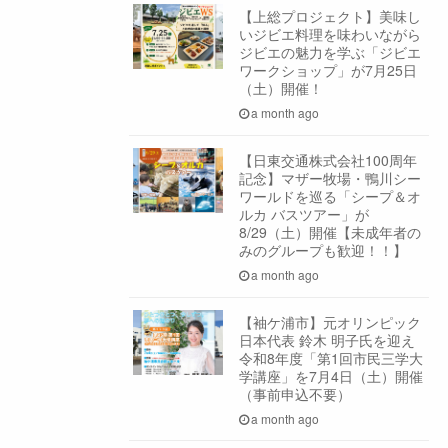
【上総プロジェクト】美味し
いジビエ料理を味わいながら
ジビエの魅力を学ぶ「ジビエ
ワークショップ」が7月25日
（土）開催！
a month ago
【日東交通株式会社100周年
記念】マザー牧場・鴨川シー
ワールドを巡る「シープ＆オ
ルカ バスツアー」が
8/29（土）開催【未成年者の
みのグループも歓迎！！】
a month ago
【袖ケ浦市】元オリンピック
日本代表 鈴木 明子氏を迎え
令和8年度「第1回市民三学大
学講座」を7月4日（土）開催
（事前申込不要）
a month ago