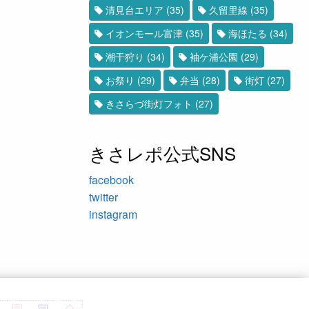
清見台エリア
(35)
久留里線
(35)
イオンモール富津
(35)
海ほたる
(34)
潮干狩り
(34)
袖ケ浦公園
(29)
お祭り
(29)
弁当
(28)
街灯
(27)
きさらづ街灯フォト
(27)
きさレポ公式SNS
facebook
twitter
instagram