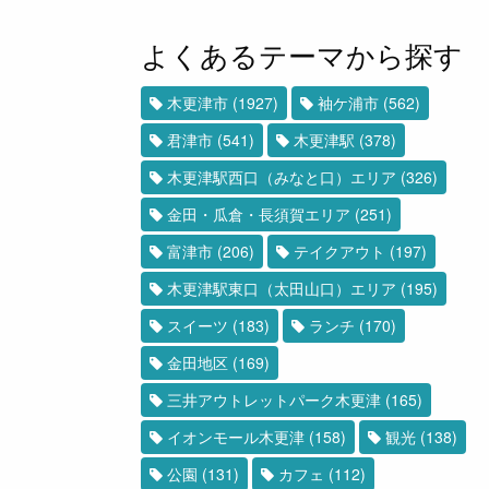
よくあるテーマから探す
木更津市
(1927)
袖ケ浦市
(562)
君津市
(541)
木更津駅
(378)
木更津駅西口（みなと口）エリア
(326)
金田・瓜倉・長須賀エリア
(251)
富津市
(206)
テイクアウト
(197)
木更津駅東口（太田山口）エリア
(195)
スイーツ
(183)
ランチ
(170)
金田地区
(169)
三井アウトレットパーク木更津
(165)
イオンモール木更津
(158)
観光
(138)
公園
(131)
カフェ
(112)