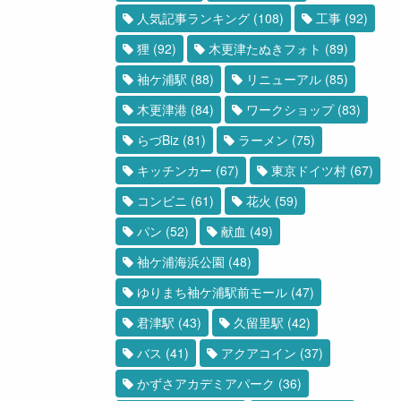
人気記事ランキング
(108)
工事
(92)
狸
(92)
木更津たぬきフォト
(89)
袖ケ浦駅
(88)
リニューアル
(85)
木更津港
(84)
ワークショップ
(83)
らづBiz
(81)
ラーメン
(75)
キッチンカー
(67)
東京ドイツ村
(67)
コンビニ
(61)
花火
(59)
パン
(52)
献血
(49)
袖ケ浦海浜公園
(48)
ゆりまち袖ケ浦駅前モール
(47)
君津駅
(43)
久留里駅
(42)
バス
(41)
アクアコイン
(37)
かずさアカデミアパーク
(36)