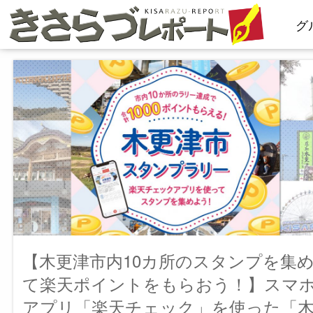
コ
グ
ン
テ
ン
ツ
へ
ス
キ
ッ
プ
【木更津市内10カ所のスタンプを集
て楽天ポイントをもらおう！】スマ
アプリ「楽天チェック」を使った「