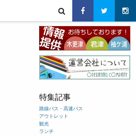
検
facebook
twitter
in
索
特集記事
路線バス・高速バス
アウトレット
観光
ランチ