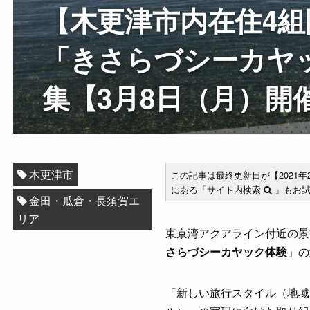
【木更津市内在住4
「きさらづシーカヤ
集【3月8日（月）開
木更津市
この記事は最終更新日が【2021
にある「サイト内検索
」もお試
金田・瓜倉・長須賀エ
リア
東京湾アクアライン付近の景
さらづシーカヤック体験
」の
「新しい旅行スタイル（地域