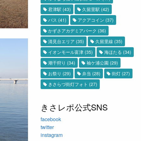
君津駅
(43)
久留里駅
(42)
バス
(41)
アクアコイン
(37)
かずさアカデミアパーク
(36)
清見台エリア
(35)
久留里線
(35)
イオンモール富津
(35)
海ほたる
(34)
潮干狩り
(34)
袖ケ浦公園
(29)
お祭り
(29)
弁当
(28)
街灯
(27)
きさらづ街灯フォト
(27)
きさレポ公式SNS
facebook
twitter
instagram