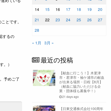
を進めている
14
15
16
17
18
19
20
21
22
23
24
25
26
27
のことです。
28
認するの
« 1月
3月 »
最近の投稿
す。）
【献血に行こう！】木更津
市・君津市・袖ケ浦市の献血
。予めご了
が出来る場所・日程【8月】
（献血に協力いただける企
業・団体様も募集中！）
21 days ago
【日東交通株式会社100周年