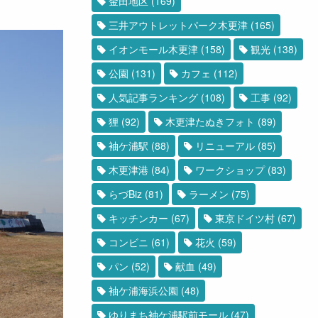
金田地区
(169)
三井アウトレットパーク木更津
(165)
イオンモール木更津
(158)
観光
(138)
公園
(131)
カフェ
(112)
人気記事ランキング
(108)
工事
(92)
狸
(92)
木更津たぬきフォト
(89)
袖ケ浦駅
(88)
リニューアル
(85)
木更津港
(84)
ワークショップ
(83)
らづBiz
(81)
ラーメン
(75)
キッチンカー
(67)
東京ドイツ村
(67)
コンビニ
(61)
花火
(59)
パン
(52)
献血
(49)
袖ケ浦海浜公園
(48)
ゆりまち袖ケ浦駅前モール
(47)