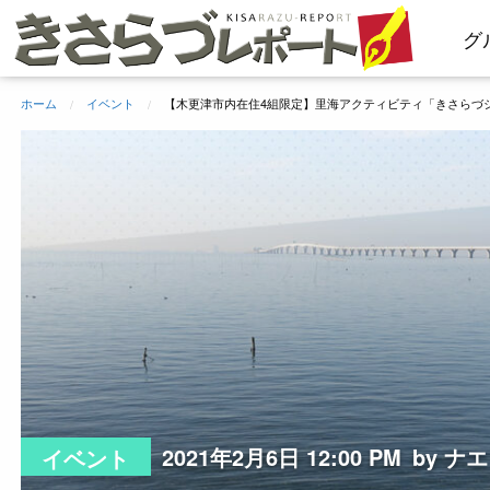
コ
グ
ン
テ
ン
ホーム
イベント
【木更津市内在住4組限定】里海アクティビティ「きさらづ
ツ
へ
ス
キ
ッ
プ
2021年2月6日 12:00 PM
by ナエ
イベント