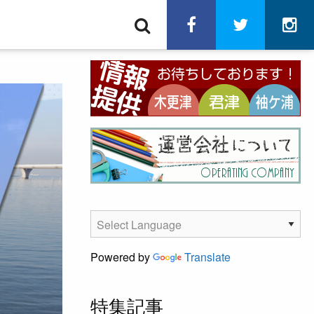
検
facebook
twitter
in
索
Powered by
Translate
特集記事