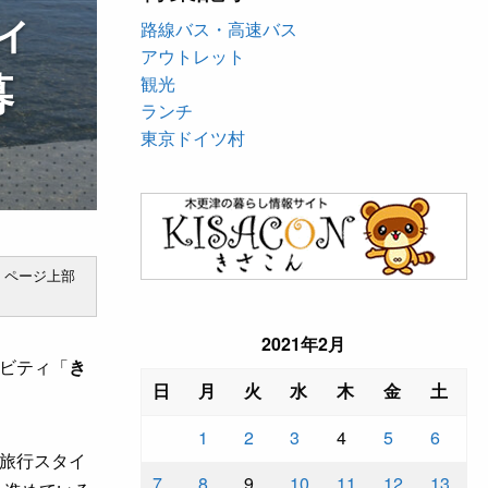
ィ
路線バス・高速バス
アウトレット
募
観光
ランチ
東京ドイツ村
、ページ上部
2021年2月
ビティ「
き
日
月
火
水
木
金
土
1
2
3
4
5
6
旅行スタイ
7
8
9
10
11
12
13