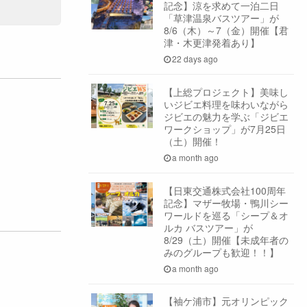
記念】涼を求めて一泊二日
「草津温泉バスツアー」が
8/6（木）～7（金）開催【君
津・木更津発着あり】
22 days ago
【上総プロジェクト】美味し
いジビエ料理を味わいながら
ジビエの魅力を学ぶ「ジビエ
ワークショップ」が7月25日
（土）開催！
a month ago
【日東交通株式会社100周年
記念】マザー牧場・鴨川シー
ワールドを巡る「シープ＆オ
ルカ バスツアー」が
8/29（土）開催【未成年者の
みのグループも歓迎！！】
a month ago
【袖ケ浦市】元オリンピック