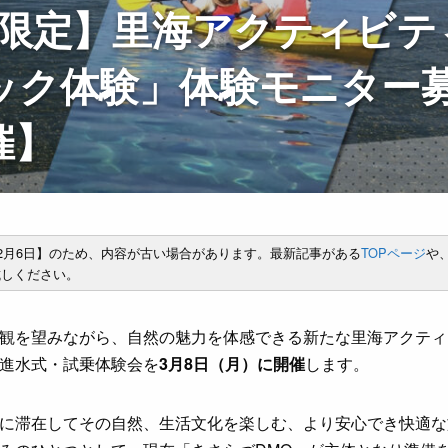
組限定】里海アクティビテ
ック体験」体験モニター
催】
年2月6日】のため、内容が古い場合があります。最新記事がある
TOPページ
や
しください。
観を望みながら、自然の魅力を体感できる新たな里海アクティ
進水式・試乗体験会を
3月8日（月）に開催
します。
に滞在してその自然、生活文化を楽しむ、より安心でき快適な