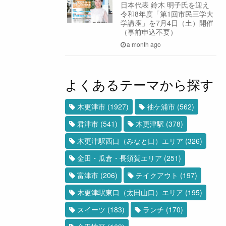
日本代表 鈴木 明子氏を迎え
令和8年度「第1回市民三学大
学講座」を7月4日（土）開催
（事前申込不要）
a month ago
よくあるテーマから探す
木更津市
(1927)
袖ケ浦市
(562)
君津市
(541)
木更津駅
(378)
木更津駅西口（みなと口）エリア
(326)
金田・瓜倉・長須賀エリア
(251)
富津市
(206)
テイクアウト
(197)
木更津駅東口（太田山口）エリア
(195)
スイーツ
(183)
ランチ
(170)