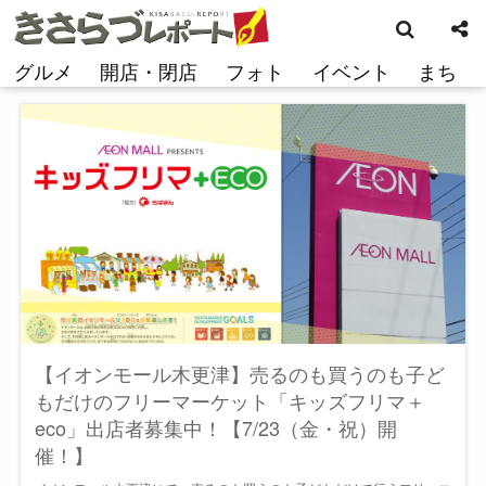
検
コ
索
ン
テ
グルメ
開店・閉店
フォト
イベント
まち
ン
ツ
へ
ス
キ
ッ
プ
【イオンモール木更津】売るのも買うのも子ど
もだけのフリーマーケット「キッズフリマ＋
eco」出店者募集中！【7/23（金・祝）開
催！】