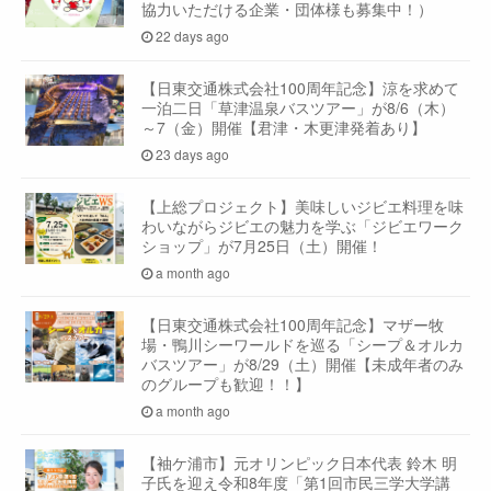
協力いただける企業・団体様も募集中！）
22 days ago
【日東交通株式会社100周年記念】涼を求めて
一泊二日「草津温泉バスツアー」が8/6（木）
～7（金）開催【君津・木更津発着あり】
23 days ago
【上総プロジェクト】美味しいジビエ料理を味
わいながらジビエの魅力を学ぶ「ジビエワーク
ショップ」が7月25日（土）開催！
a month ago
【日東交通株式会社100周年記念】マザー牧
場・鴨川シーワールドを巡る「シープ＆オルカ
バスツアー」が8/29（土）開催【未成年者のみ
のグループも歓迎！！】
a month ago
【袖ケ浦市】元オリンピック日本代表 鈴木 明
子氏を迎え令和8年度「第1回市民三学大学講