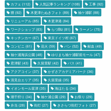
カフェ
(112)
人気記事ランキング
(108)
工事
(92)
狸
(92)
木更津たぬきフォト
(89)
袖ケ浦駅
(88)
リニューアル
(85)
木更津港
(84)
ワークショップ
(83)
らづBiz
(81)
ラーメン
(75)
キッチンカー
(67)
東京ドイツ村
(67)
コンビニ
(61)
花火
(59)
パン
(52)
献血
(49)
袖ケ浦海浜公園
(48)
ゆりまち袖ケ浦駅前モール
(47)
君津駅
(43)
久留里駅
(42)
バス
(41)
アクアコイン
(37)
かずさアカデミアパーク
(36)
清見台エリア
(35)
久留里線
(35)
イオンモール富津
(35)
海ほたる
(34)
潮干狩り
(34)
袖ケ浦公園
(29)
お祭り
(29)
弁当
(28)
街灯
(27)
きさらづ街灯フォト
(27)