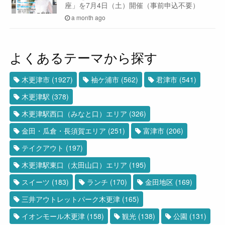
座」を7月4日（土）開催（事前申込不要）
a month ago
よくあるテーマから探す
木更津市
(1927)
袖ケ浦市
(562)
君津市
(541)
木更津駅
(378)
木更津駅西口（みなと口）エリア
(326)
金田・瓜倉・長須賀エリア
(251)
富津市
(206)
テイクアウト
(197)
木更津駅東口（太田山口）エリア
(195)
スイーツ
(183)
ランチ
(170)
金田地区
(169)
三井アウトレットパーク木更津
(165)
イオンモール木更津
(158)
観光
(138)
公園
(131)