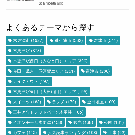
a month ago
よくあるテーマから探す
木更津市
(1927)
袖ケ浦市
(562)
君津市
(541)
木更津駅
(378)
木更津駅西口（みなと口）エリア
(326)
金田・瓜倉・長須賀エリア
(251)
富津市
(206)
テイクアウト
(197)
木更津駅東口（太田山口）エリア
(195)
スイーツ
(183)
ランチ
(170)
金田地区
(169)
三井アウトレットパーク木更津
(165)
イオンモール木更津
(158)
観光
(138)
公園
(131)
カフェ
(112)
人気記事ランキング
(108)
工事
(92)