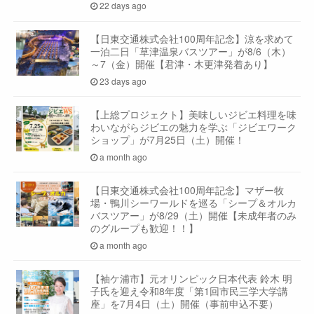
22 days ago
【日東交通株式会社100周年記念】涼を求めて
一泊二日「草津温泉バスツアー」が8/6（木）
～7（金）開催【君津・木更津発着あり】
23 days ago
【上総プロジェクト】美味しいジビエ料理を味
わいながらジビエの魅力を学ぶ「ジビエワーク
ショップ」が7月25日（土）開催！
a month ago
【日東交通株式会社100周年記念】マザー牧
場・鴨川シーワールドを巡る「シープ＆オルカ
バスツアー」が8/29（土）開催【未成年者のみ
のグループも歓迎！！】
a month ago
【袖ケ浦市】元オリンピック日本代表 鈴木 明
子氏を迎え令和8年度「第1回市民三学大学講
座」を7月4日（土）開催（事前申込不要）