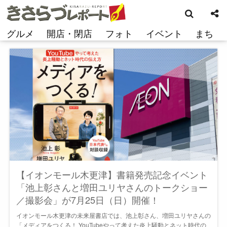
検
コ
索
ン
テ
グルメ
開店・閉店
フォト
イベント
まち
ン
ツ
へ
ス
キ
ッ
プ
【イオンモール木更津】書籍発売記念イベント
「池上彰さんと増田ユリヤさんのトークショー
／撮影会」が7月25日（日）開催！
イオンモール木更津の未来屋書店では、池上彰さん、増田ユリヤさんの
「メディアをつくる！ YouTubeやって考えた炎上騒動とネット時代の