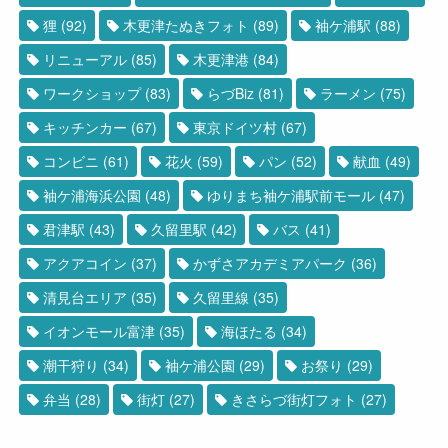
狸
(92)
木更津たぬきフォト
(89)
袖ケ浦駅
(88)
リニューアル
(85)
木更津港
(84)
ワークショップ
(83)
らづBiz
(81)
ラーメン
(75)
キッチンカー
(67)
東京ドイツ村
(67)
コンビニ
(61)
花火
(59)
パン
(52)
献血
(49)
袖ケ浦海浜公園
(48)
ゆりまち袖ケ浦駅前モール
(47)
君津駅
(43)
久留里駅
(42)
バス
(41)
アクアコイン
(37)
かずさアカデミアパーク
(36)
清見台エリア
(35)
久留里線
(35)
イオンモール富津
(35)
海ほたる
(34)
潮干狩り
(34)
袖ケ浦公園
(29)
お祭り
(29)
弁当
(28)
街灯
(27)
きさらづ街灯フォト
(27)