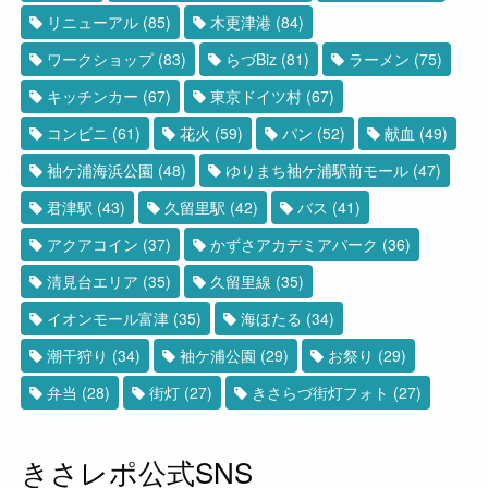
リニューアル
(85)
木更津港
(84)
ワークショップ
(83)
らづBiz
(81)
ラーメン
(75)
キッチンカー
(67)
東京ドイツ村
(67)
コンビニ
(61)
花火
(59)
パン
(52)
献血
(49)
袖ケ浦海浜公園
(48)
ゆりまち袖ケ浦駅前モール
(47)
君津駅
(43)
久留里駅
(42)
バス
(41)
アクアコイン
(37)
かずさアカデミアパーク
(36)
清見台エリア
(35)
久留里線
(35)
イオンモール富津
(35)
海ほたる
(34)
潮干狩り
(34)
袖ケ浦公園
(29)
お祭り
(29)
弁当
(28)
街灯
(27)
きさらづ街灯フォト
(27)
きさレポ公式SNS