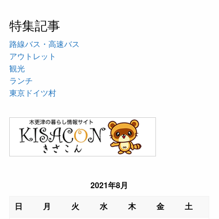
特集記事
路線バス・高速バス
アウトレット
観光
ランチ
東京ドイツ村
2021年8月
日
月
火
水
木
金
土