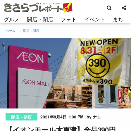
検
コ
索
ン
テ
グルメ
開店・閉店
フォト
イベント
まち
ン
ツ
ホーム
開店・閉店
へ
ス
キ
ッ
プ
2021年8月4日 1:00 PM
by ナエ
開店・閉店
【イオンモール木更津】全品390円