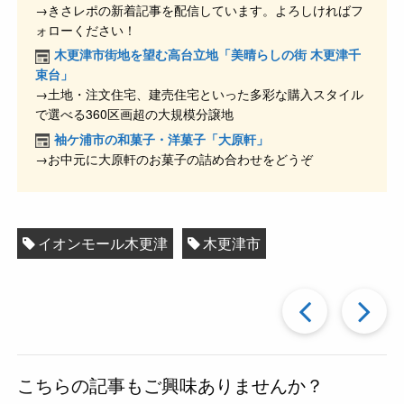
→きさレポの新着記事を配信しています。よろしければフ
b
a
ォローください！
o
木更津市街地を望む高台立地「美晴らしの街 木更津千
o
束台」
→土地・注文住宅、建売住宅といった多彩な購入スタイル
k
で選べる360区画超の大規模分譲地
袖ケ浦市の和菓子・洋菓子「大原軒」
→お中元に大原軒のお菓子の詰め合わせをどうぞ
イオンモール木更津
木更津市
過
去
こちらの記事もご興味ありませんか？