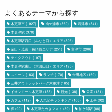
よくあるテーマから探す
木更津市
(1927)
袖ケ浦市
(562)
君津市
(541)
木更津駅
(378)
木更津駅西口（みなと口）エリア
(326)
金田・瓜倉・長須賀エリア
(251)
富津市
(206)
テイクアウト
(197)
木更津駅東口（太田山口）エリア
(195)
スイーツ
(183)
ランチ
(170)
金田地区
(169)
三井アウトレットパーク木更津
(165)
イオンモール木更津
(158)
観光
(138)
公園
(131)
カフェ
(112)
人気記事ランキング
(108)
工事
(92)
狸
(92)
木更津たぬきフォト
(89)
袖ケ浦駅
(88)