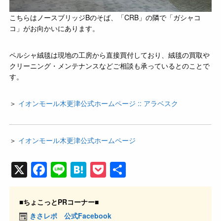
こちらはノースブリッジBのそば、「CRB」の隣で「ガシャコ
コ」がお向かいにあります。
ペルシャ絨毯は現地の工房から直接買付しており、絨毯の買取や
クリーニング・メンテナンスなどご相談も承っているとのことで
す。
＞
イオンモール木更津公式ホームページ :: アラベスク
＞
イオンモール木更津公式ホームページ
X
F
Li
H
P
共
a
n
at
o
有
c
e
e
ck
■ちょこっとPRコーナー■
e
n
et
きさレポ 公式Facebook