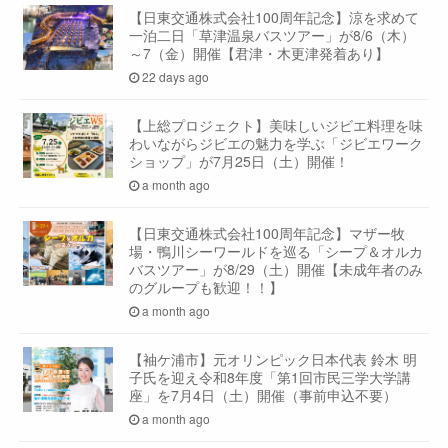
【日東交通株式会社100周年記念】涼を求めて
一泊二日「草津温泉バスツアー」が8/6（木）
～7（金）開催【君津・木更津発着あり】
22 days ago
【上総プロジェクト】美味しいジビエ料理を味
わいながらジビエの魅力を学ぶ「ジビエワーク
ショップ」が7月25日（土）開催！
a month ago
【日東交通株式会社100周年記念】マザー牧
場・鴨川シーワールドを巡る「シープ＆オルカ
バスツアー」が8/29（土）開催【未成年者のみ
のグループも歓迎！！】
a month ago
【袖ケ浦市】元オリンピック日本代表 鈴木 明
子氏を迎え令和8年度「第1回市民三学大学講
座」を7月4日（土）開催（事前申込不要）
a month ago