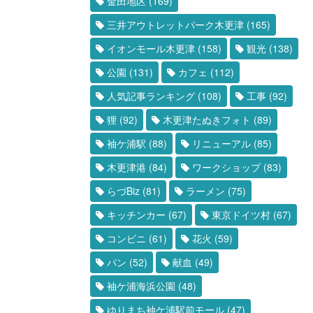
金田地区
(169)
三井アウトレットパーク木更津
(165)
イオンモール木更津
(158)
観光
(138)
公園
(131)
カフェ
(112)
人気記事ランキング
(108)
工事
(92)
狸
(92)
木更津たぬきフォト
(89)
袖ケ浦駅
(88)
リニューアル
(85)
木更津港
(84)
ワークショップ
(83)
らづBiz
(81)
ラーメン
(75)
キッチンカー
(67)
東京ドイツ村
(67)
コンビニ
(61)
花火
(59)
パン
(52)
献血
(49)
袖ケ浦海浜公園
(48)
ゆりまち袖ケ浦駅前モール
(47)