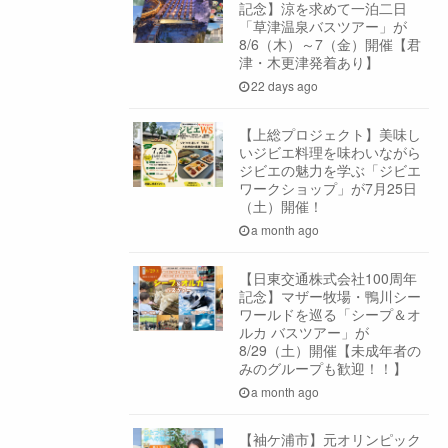
記念】涼を求めて一泊二日
「草津温泉バスツアー」が
8/6（木）～7（金）開催【君
津・木更津発着あり】
22 days ago
【上総プロジェクト】美味し
いジビエ料理を味わいながら
ジビエの魅力を学ぶ「ジビエ
ワークショップ」が7月25日
（土）開催！
a month ago
【日東交通株式会社100周年
記念】マザー牧場・鴨川シー
ワールドを巡る「シープ＆オ
ルカ バスツアー」が
8/29（土）開催【未成年者の
みのグループも歓迎！！】
a month ago
【袖ケ浦市】元オリンピック