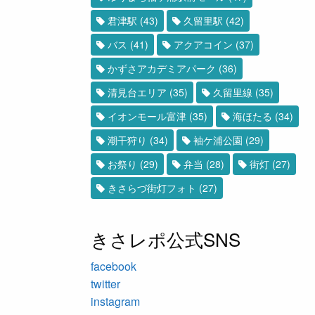
君津駅
(43)
久留里駅
(42)
バス
(41)
アクアコイン
(37)
かずさアカデミアパーク
(36)
清見台エリア
(35)
久留里線
(35)
イオンモール富津
(35)
海ほたる
(34)
潮干狩り
(34)
袖ケ浦公園
(29)
お祭り
(29)
弁当
(28)
街灯
(27)
きさらづ街灯フォト
(27)
きさレポ公式SNS
facebook
twitter
instagram