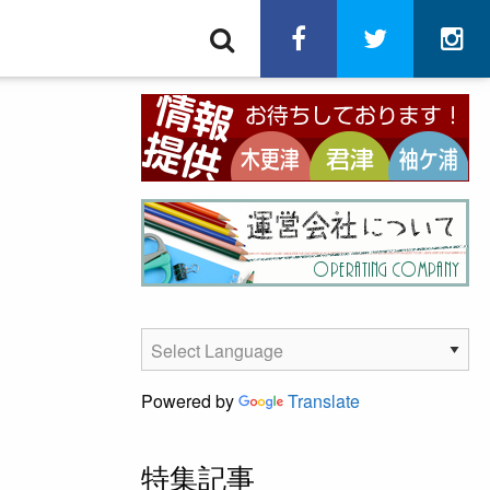
検
facebook
twitter
in
索
Powered by
Translate
特集記事