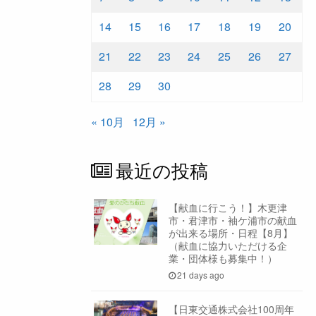
14
15
16
17
18
19
20
21
22
23
24
25
26
27
28
29
30
« 10月
12月 »
最近の投稿
【献血に行こう！】木更津
市・君津市・袖ケ浦市の献血
が出来る場所・日程【8月】
（献血に協力いただける企
業・団体様も募集中！）
21 days ago
【日東交通株式会社100周年