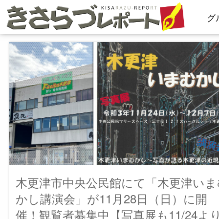
コ
グ
ン
テ
ン
ツ
へ
ス
キ
ッ
プ
木更津市中央公民館にて「木更津いま
かし講演会」が11月28日（日）に開
催！観覧者募集中【写真展も11/24よ