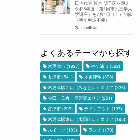
日本代表 鈴木 明子氏を迎え
令和8年度「第1回市民三学大
学講座」を7月4日（土）開催
（事前申込不要）
a month ago
よくあるテーマから探す
木更津市
(1927)
袖ケ浦市
(562)
君津市
(541)
木更津駅
(378)
木更津駅西口（みなと口）エリア
(326)
金田・瓜倉・長須賀エリア
(251)
富津市
(206)
テイクアウト
(197)
木更津駅東口（太田山口）エリア
(195)
スイーツ
(183)
ランチ
(170)