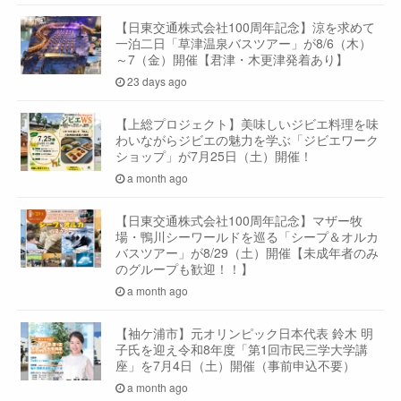
【日東交通株式会社100周年記念】涼を求めて
一泊二日「草津温泉バスツアー」が8/6（木）
～7（金）開催【君津・木更津発着あり】
23 days ago
【上総プロジェクト】美味しいジビエ料理を味
わいながらジビエの魅力を学ぶ「ジビエワーク
ショップ」が7月25日（土）開催！
a month ago
【日東交通株式会社100周年記念】マザー牧
場・鴨川シーワールドを巡る「シープ＆オルカ
バスツアー」が8/29（土）開催【未成年者のみ
のグループも歓迎！！】
a month ago
【袖ケ浦市】元オリンピック日本代表 鈴木 明
子氏を迎え令和8年度「第1回市民三学大学講
座」を7月4日（土）開催（事前申込不要）
a month ago