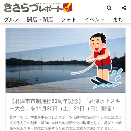
検
コ
索
ン
テ
グルメ
開店・閉店
フォト
イベント
まち
ン
ツ
へ
ス
キ
ッ
プ
【君津市市制施行50周年記念】「君津水上スキ
ー大会」を11月20日（土）21日（日）開催！
君津市では、学生を中心としたスポーツ活動や地域の方々との交流によ
る関係人口の創出・増加に向けた地域活性化の取組として、郡ダムの湖
面を水上スキー競技に活用するための実証実験を実施してきました。