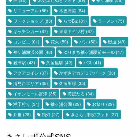
リニューアル
(85)
木更津港
(84)
ワークショップ
(83)
らづBiz
(81)
ラーメン
(75)
キッチンカー
(67)
東京ドイツ村
(67)
コンビニ
(61)
花火
(59)
パン
(52)
献血
(49)
袖ケ浦海浜公園
(48)
ゆりまち袖ケ浦駅前モール
(47)
君津駅
(43)
久留里駅
(42)
バス
(41)
アクアコイン
(37)
かずさアカデミアパーク
(36)
清見台エリア
(35)
久留里線
(35)
イオンモール富津
(35)
海ほたる
(34)
潮干狩り
(34)
袖ケ浦公園
(29)
お祭り
(29)
弁当
(28)
街灯
(27)
きさらづ街灯フォト
(27)
きさレポ公式SNS