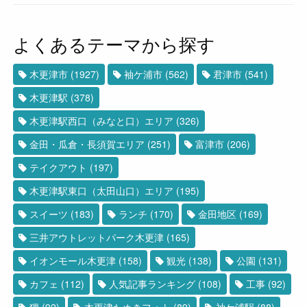
よくあるテーマから探す
木更津市
(1927)
袖ケ浦市
(562)
君津市
(541)
木更津駅
(378)
木更津駅西口（みなと口）エリア
(326)
金田・瓜倉・長須賀エリア
(251)
富津市
(206)
テイクアウト
(197)
木更津駅東口（太田山口）エリア
(195)
スイーツ
(183)
ランチ
(170)
金田地区
(169)
三井アウトレットパーク木更津
(165)
イオンモール木更津
(158)
観光
(138)
公園
(131)
カフェ
(112)
人気記事ランキング
(108)
工事
(92)
狸
(92)
木更津たぬきフォト
(89)
袖ケ浦駅
(88)