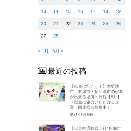
13
14
15
16
17
18
19
20
21
22
23
24
25
26
27
28
« 1月
3月 »
最近の投稿
【献血に行こう！】木更津
市・君津市・袖ケ浦市の献血
が出来る場所・日程【8月】
（献血に協力いただける企
業・団体様も募集中！）
21 days ago
【日東交通株式会社100周年