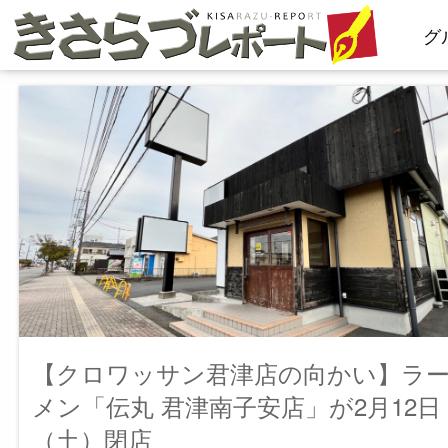
コ
グ
ン
テ
ン
ツ
へ
ス
キ
ッ
プ
【クロワッサン君津店の向かい】ラ
メン「伝丸 君津南子安店」が2月12日
（土）閉店