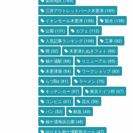
金田地区
(169)
三井アウトレットパーク木更津
(165)
イオンモール木更津
(158)
観光
(138)
公園
(131)
カフェ
(112)
人気記事ランキング
(108)
工事
(92)
狸
(92)
木更津たぬきフォト
(89)
袖ケ浦駅
(88)
リニューアル
(85)
木更津港
(84)
ワークショップ
(83)
らづBiz
(81)
ラーメン
(75)
キッチンカー
(67)
東京ドイツ村
(67)
コンビニ
(61)
花火
(59)
パン
(52)
献血
(49)
袖ケ浦海浜公園
(48)
ゆりまち袖ケ浦駅前モール
(47)