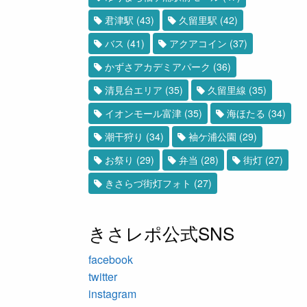
君津駅
(43)
久留里駅
(42)
バス
(41)
アクアコイン
(37)
かずさアカデミアパーク
(36)
清見台エリア
(35)
久留里線
(35)
イオンモール富津
(35)
海ほたる
(34)
潮干狩り
(34)
袖ケ浦公園
(29)
お祭り
(29)
弁当
(28)
街灯
(27)
きさらづ街灯フォト
(27)
きさレポ公式SNS
facebook
twitter
instagram