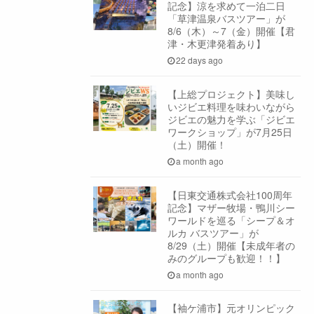
記念】涼を求めて一泊二日
「草津温泉バスツアー」が
8/6（木）～7（金）開催【君
津・木更津発着あり】
22 days ago
【上総プロジェクト】美味し
いジビエ料理を味わいながら
ジビエの魅力を学ぶ「ジビエ
ワークショップ」が7月25日
（土）開催！
a month ago
【日東交通株式会社100周年
記念】マザー牧場・鴨川シー
ワールドを巡る「シープ＆オ
ルカ バスツアー」が
8/29（土）開催【未成年者の
みのグループも歓迎！！】
a month ago
【袖ケ浦市】元オリンピック