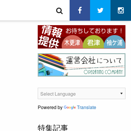
検
facebook
twitter
in
索
Powered by
Translate
特集記事