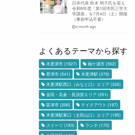
日本代表 鈴木 明子氏を迎え
令和8年度「第1回市民三学大
学講座」を7月4日（土）開催
（事前申込不要）
a month ago
よくあるテーマから探す
木更津市
(1927)
袖ケ浦市
(562)
君津市
(541)
木更津駅
(378)
木更津駅西口（みなと口）エリア
(326)
金田・瓜倉・長須賀エリア
(251)
富津市
(206)
テイクアウト
(197)
木更津駅東口（太田山口）エリア
(195)
スイーツ
(183)
ランチ
(170)