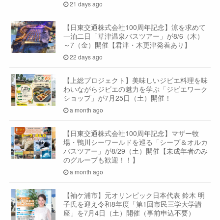
21 days ago
【日東交通株式会社100周年記念】涼を求めて
一泊二日「草津温泉バスツアー」が8/6（木）
～7（金）開催【君津・木更津発着あり】
22 days ago
【上総プロジェクト】美味しいジビエ料理を味
わいながらジビエの魅力を学ぶ「ジビエワーク
ショップ」が7月25日（土）開催！
a month ago
【日東交通株式会社100周年記念】マザー牧
場・鴨川シーワールドを巡る「シープ＆オルカ
バスツアー」が8/29（土）開催【未成年者のみ
のグループも歓迎！！】
a month ago
【袖ケ浦市】元オリンピック日本代表 鈴木 明
子氏を迎え令和8年度「第1回市民三学大学講
座」を7月4日（土）開催（事前申込不要）