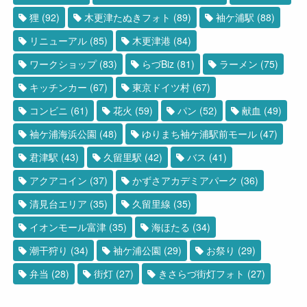
狸
(92)
木更津たぬきフォト
(89)
袖ケ浦駅
(88)
リニューアル
(85)
木更津港
(84)
ワークショップ
(83)
らづBiz
(81)
ラーメン
(75)
キッチンカー
(67)
東京ドイツ村
(67)
コンビニ
(61)
花火
(59)
パン
(52)
献血
(49)
袖ケ浦海浜公園
(48)
ゆりまち袖ケ浦駅前モール
(47)
君津駅
(43)
久留里駅
(42)
バス
(41)
アクアコイン
(37)
かずさアカデミアパーク
(36)
清見台エリア
(35)
久留里線
(35)
イオンモール富津
(35)
海ほたる
(34)
潮干狩り
(34)
袖ケ浦公園
(29)
お祭り
(29)
弁当
(28)
街灯
(27)
きさらづ街灯フォト
(27)