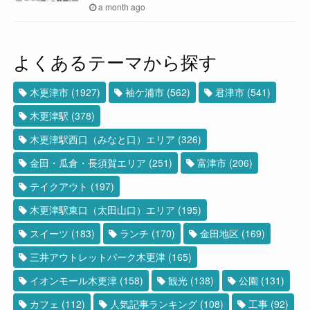
a month ago
よくあるテーマから探す
木更津市
(1927)
袖ケ浦市
(562)
君津市
(541)
木更津駅
(378)
木更津駅西口（みなと口）エリア
(326)
金田・瓜倉・長須賀エリア
(251)
富津市
(206)
テイクアウト
(197)
木更津駅東口（太田山口）エリア
(195)
スイーツ
(183)
ランチ
(170)
金田地区
(169)
三井アウトレットパーク木更津
(165)
イオンモール木更津
(158)
観光
(138)
公園
(131)
カフェ
(112)
人気記事ランキング
(108)
工事
(92)