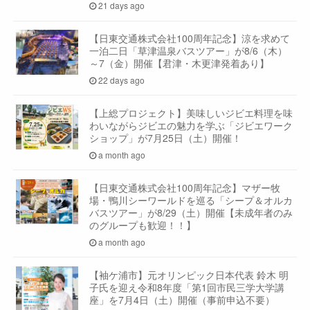
21 days ago
【日東交通株式会社100周年記念】涼を求めて
一泊二日「草津温泉バスツアー」が8/6（木）
～7（金）開催【君津・木更津発着あり】
22 days ago
【上総プロジェクト】美味しいジビエ料理を味
わいながらジビエの魅力を学ぶ「ジビエワーク
ショップ」が7月25日（土）開催！
a month ago
【日東交通株式会社100周年記念】マザー牧
場・鴨川シーワールドを巡る「シープ＆オルカ
バスツアー」が8/29（土）開催【未成年者のみ
のグループも歓迎！！】
a month ago
【袖ケ浦市】元オリンピック日本代表 鈴木 明
子氏を迎え令和8年度「第1回市民三学大学講
座」を7月4日（土）開催（事前申込不要）