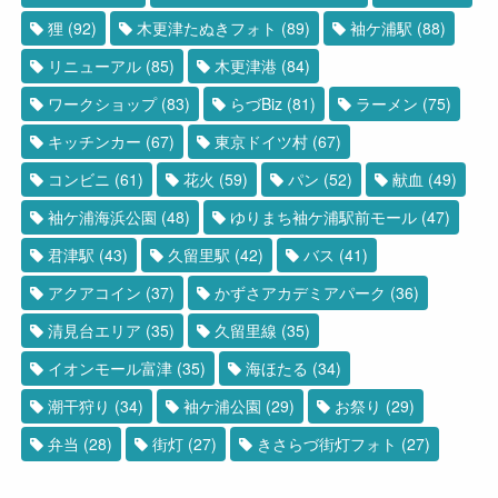
狸
(92)
木更津たぬきフォト
(89)
袖ケ浦駅
(88)
リニューアル
(85)
木更津港
(84)
ワークショップ
(83)
らづBiz
(81)
ラーメン
(75)
キッチンカー
(67)
東京ドイツ村
(67)
コンビニ
(61)
花火
(59)
パン
(52)
献血
(49)
袖ケ浦海浜公園
(48)
ゆりまち袖ケ浦駅前モール
(47)
君津駅
(43)
久留里駅
(42)
バス
(41)
アクアコイン
(37)
かずさアカデミアパーク
(36)
清見台エリア
(35)
久留里線
(35)
イオンモール富津
(35)
海ほたる
(34)
潮干狩り
(34)
袖ケ浦公園
(29)
お祭り
(29)
弁当
(28)
街灯
(27)
きさらづ街灯フォト
(27)