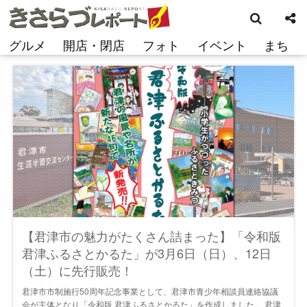
検
コ
索
ン
テ
グルメ
開店・閉店
フォト
イベント
まち
ン
ツ
へ
ス
キ
ッ
プ
【君津市の魅力がたくさん詰まった】「令和版
君津ふるさとかるた」が3月6日（日）、12日
（土）に先行販売！
君津市市制施行50周年記念事業として、君津市青少年相談員連絡協議
会が主体となり「令和版 君津ふるさとかるた」を作成しました。 君津