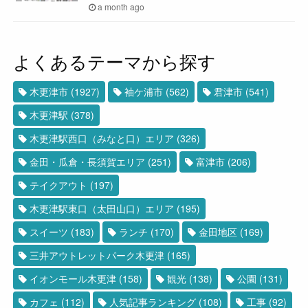
a month ago
よくあるテーマから探す
木更津市
(1927)
袖ケ浦市
(562)
君津市
(541)
木更津駅
(378)
木更津駅西口（みなと口）エリア
(326)
金田・瓜倉・長須賀エリア
(251)
富津市
(206)
テイクアウト
(197)
木更津駅東口（太田山口）エリア
(195)
スイーツ
(183)
ランチ
(170)
金田地区
(169)
三井アウトレットパーク木更津
(165)
イオンモール木更津
(158)
観光
(138)
公園
(131)
カフェ
(112)
人気記事ランキング
(108)
工事
(92)