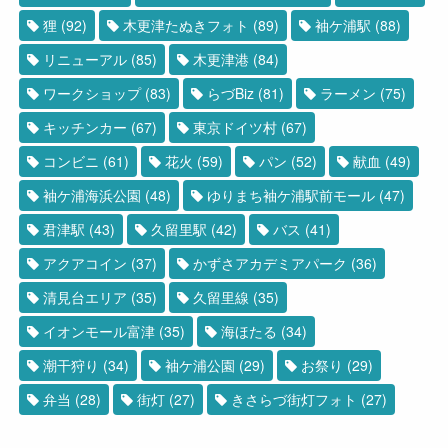
狸
(92)
木更津たぬきフォト
(89)
袖ケ浦駅
(88)
リニューアル
(85)
木更津港
(84)
ワークショップ
(83)
らづBiz
(81)
ラーメン
(75)
キッチンカー
(67)
東京ドイツ村
(67)
コンビニ
(61)
花火
(59)
パン
(52)
献血
(49)
袖ケ浦海浜公園
(48)
ゆりまち袖ケ浦駅前モール
(47)
君津駅
(43)
久留里駅
(42)
バス
(41)
アクアコイン
(37)
かずさアカデミアパーク
(36)
清見台エリア
(35)
久留里線
(35)
イオンモール富津
(35)
海ほたる
(34)
潮干狩り
(34)
袖ケ浦公園
(29)
お祭り
(29)
弁当
(28)
街灯
(27)
きさらづ街灯フォト
(27)