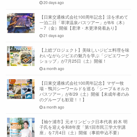
20 days ago
【日東交通株式会社100周年記念】涼を求めて
一泊二日「草津温泉バスツアー」が8/6（木）
～7（金）開催【君津・木更津発着あり】
21 days ago
【上総プロジェクト】美味しいジビエ料理を味
わいながらジビエの魅力を学ぶ「ジビエワーク
ショップ」が7月25日（土）開催！
a month ago
【日東交通株式会社100周年記念】マザー牧
場・鴨川シーワールドを巡る「シープ＆オルカ
バスツアー」が8/29（土）開催【未成年者のみ
のグループも歓迎！！】
a month ago
【袖ケ浦市】元オリンピック日本代表 鈴木 明
子氏を迎え令和8年度「第1回市民三学大学講
座」を7月4日（土）開催（事前申込不要）