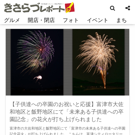
検
コ
索
ン
テ
グルメ
開店・閉店
フォト
イベント
まち
ン
ツ
へ
ス
キ
ッ
プ
【子供達への卒園のお祝いと応援】富津市大佐
和地区と飯野地区にて「未来ある子供達への卒
園記念」の花火が打ち上げられました
富津市の大佐和地区と飯野地区にて「富津市の未来ある子供達への卒園
記念花火」が打ち上げられました。 こちらは、富津シティロータリー