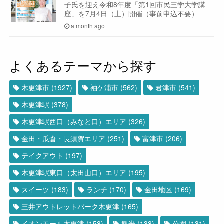
子氏を迎え令和8年度「第1回市民三学大学講
座」を7月4日（土）開催（事前申込不要）
a month ago
よくあるテーマから探す
木更津市
(1927)
袖ケ浦市
(562)
君津市
(541)
木更津駅
(378)
木更津駅西口（みなと口）エリア
(326)
金田・瓜倉・長須賀エリア
(251)
富津市
(206)
テイクアウト
(197)
木更津駅東口（太田山口）エリア
(195)
スイーツ
(183)
ランチ
(170)
金田地区
(169)
三井アウトレットパーク木更津
(165)
イオンモール木更津
(158)
観光
(138)
公園
(131)