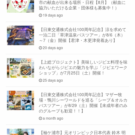
市の献血が出来る場所・日程【8月】（献血に
協力いただける企業・団体様も募集中！）
19 days ago
【日東交通株式会社100周年記念】涼を求めて
一泊二日「草津温泉バスツアー」が8/6（木）
～7（金）開催【君津・木更津発着あり】
20 days ago
【上総プロジェクト】美味しいジビエ料理を味
わいながらジビエの魅力を学ぶ「ジビエワーク
ショップ」が7月25日（土）開催！
25 days ago
【日東交通株式会社100周年記念】マザー牧
場・鴨川シーワールドを巡る「シープ＆オルカ
バスツアー」が8/29（土）開催【未成年者のみ
のグループも歓迎！！】
a month ago
【袖ケ浦市】元オリンピック日本代表 鈴木 明