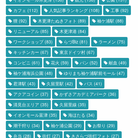
カフェ
(112)
人気記事ランキング
(108)
工事
(92)
狸
(92)
木更津たぬきフォト
(89)
袖ケ浦駅
(88)
リニューアル
(85)
木更津港
(84)
ワークショップ
(83)
らづBiz
(81)
ラーメン
(75)
キッチンカー
(67)
東京ドイツ村
(67)
コンビニ
(61)
花火
(59)
パン
(52)
献血
(49)
袖ケ浦海浜公園
(48)
ゆりまち袖ケ浦駅前モール
(47)
君津駅
(43)
久留里駅
(42)
バス
(41)
アクアコイン
(37)
かずさアカデミアパーク
(36)
清見台エリア
(35)
久留里線
(35)
イオンモール富津
(35)
海ほたる
(34)
潮干狩り
(34)
袖ケ浦公園
(29)
お祭り
(29)
弁当
(28)
街灯
(27)
きさらづ街灯フォト
(27)