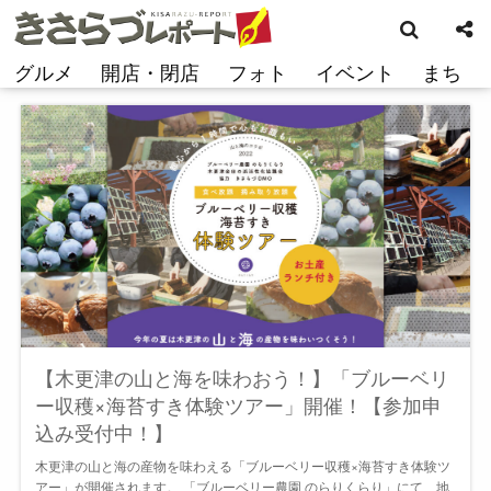
検
コ
索
ン
テ
グルメ
開店・閉店
フォト
イベント
まち
ン
ツ
へ
ス
キ
ッ
プ
【木更津の山と海を味わおう！】「ブルーベリ
ー収穫×海苔すき体験ツアー」開催！【参加申
込み受付中！】
木更津の山と海の産物を味わえる「ブルーベリー収穫×海苔すき体験ツ
アー」が開催されます。 「ブルーベリー農園 のらりくらり」にて、地