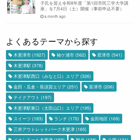
子氏を迎え令和8年度「第1回市民三学大学講
座」を7月4日（土）開催（事前申込不要）
a month ago
よくあるテーマから探す
木更津市
(1927)
袖ケ浦市
(562)
君津市
(541)
木更津駅
(378)
木更津駅西口（みなと口）エリア
(326)
金田・瓜倉・長須賀エリア
(251)
富津市
(206)
テイクアウト
(197)
木更津駅東口（太田山口）エリア
(195)
スイーツ
(183)
ランチ
(170)
金田地区
(169)
三井アウトレットパーク木更津
(165)
イオンモール木更津
(158)
観光
(138)
公園
(131)