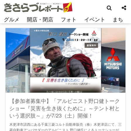
検
コ
索
ン
テ
グルメ
開店・閉店
フォト
イベント
まち
ン
ツ
へ
ス
キ
ッ
プ
【参加者募集中】「アルピニスト野口健トーク
ショー『災害を生き抜くために』～テント村と
いう選択肢～」が7/23（土）開催！
木更津市請西にある千葉三菱コルト自動車販売（株）木更津店にて、三
菱自動車アンバサダーのアルピニスト 野口健氏によるトークショーが