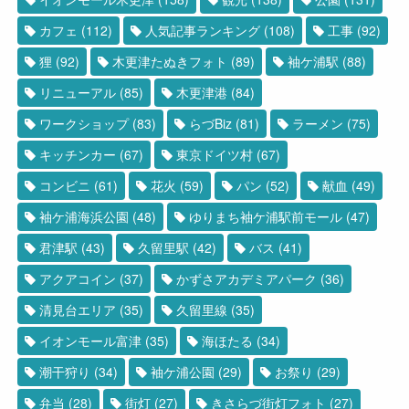
カフェ
(112)
人気記事ランキング
(108)
工事
(92)
狸
(92)
木更津たぬきフォト
(89)
袖ケ浦駅
(88)
リニューアル
(85)
木更津港
(84)
ワークショップ
(83)
らづBiz
(81)
ラーメン
(75)
キッチンカー
(67)
東京ドイツ村
(67)
コンビニ
(61)
花火
(59)
パン
(52)
献血
(49)
袖ケ浦海浜公園
(48)
ゆりまち袖ケ浦駅前モール
(47)
君津駅
(43)
久留里駅
(42)
バス
(41)
アクアコイン
(37)
かずさアカデミアパーク
(36)
清見台エリア
(35)
久留里線
(35)
イオンモール富津
(35)
海ほたる
(34)
潮干狩り
(34)
袖ケ浦公園
(29)
お祭り
(29)
弁当
(28)
街灯
(27)
きさらづ街灯フォト
(27)