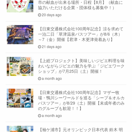
市の献血が出来る場所・日程【8月】（献血に
協力いただける企業・団体様も募集中！）
20 days ago
【日東交通株式会社100周年記念】涼を求めて
一泊二日「草津温泉バスツアー」が8/6（木）
～7（金）開催【君津・木更津発着あり】
21 days ago
【上総プロジェクト】美味しいジビエ料理を味
わいながらジビエの魅力を学ぶ「ジビエワーク
ショップ」が7月25日（土）開催！
a month ago
【日東交通株式会社100周年記念】マザー牧
場・鴨川シーワールドを巡る「シープ＆オルカ
バスツアー」が8/29（土）開催【未成年者のみ
のグループも歓迎！！】
a month ago
【袖ケ浦市】元オリンピック日本代表 鈴木 明