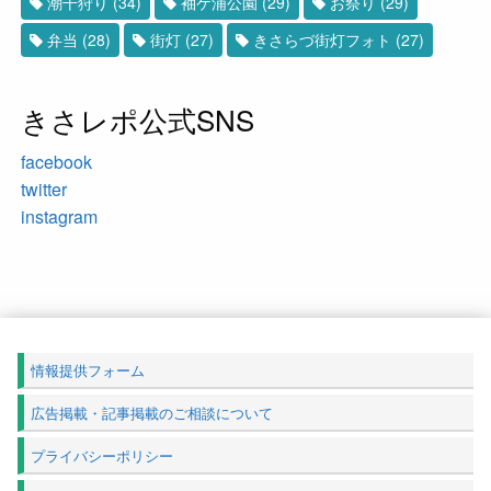
潮干狩り
(34)
袖ケ浦公園
(29)
お祭り
(29)
弁当
(28)
街灯
(27)
きさらづ街灯フォト
(27)
きさレポ公式SNS
facebook
twitter
instagram
情報提供フォーム
広告掲載・記事掲載のご相談について
プライバシーポリシー