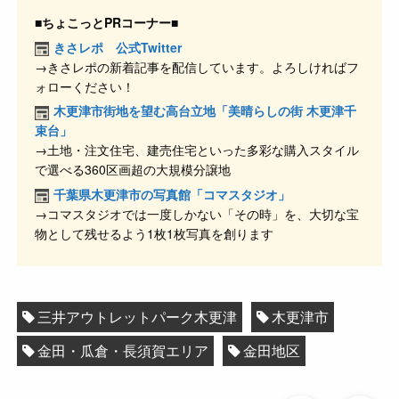
c
e
e
ck
■ちょこっとPRコーナー■
e
n
et
きさレポ 公式Twitter
→きさレポの新着記事を配信しています。よろしければフ
b
a
ォローください！
o
木更津市街地を望む高台立地「美晴らしの街 木更津千
o
束台」
→土地・注文住宅、建売住宅といった多彩な購入スタイル
k
で選べる360区画超の大規模分譲地
千葉県木更津市の写真館「コマスタジオ」
→コマスタジオでは一度しかない「その時」を、大切な宝
物として残せるよう1枚1枚写真を創ります
三井アウトレットパーク木更津
木更津市
金田・瓜倉・長須賀エリア
金田地区