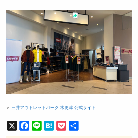
＞
三井アウトレットパーク 木更津 公式サイト
X
F
Li
H
P
共
a
n
at
o
有