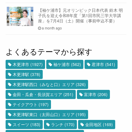
【袖ケ浦市】元オリンピック日本代表 鈴木 明
子氏を迎え令和8年度「第1回市民三学大学講
座」を7月4日（土）開催（事前申込不要）
a month ago
よくあるテーマから探す
木更津市
(1927)
袖ケ浦市
(562)
君津市
(541)
木更津駅
(378)
木更津駅西口（みなと口）エリア
(326)
金田・瓜倉・長須賀エリア
(251)
富津市
(206)
テイクアウト
(197)
木更津駅東口（太田山口）エリア
(195)
スイーツ
(183)
ランチ
(170)
金田地区
(169)