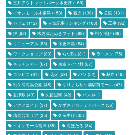
三井アウトレットパーク木更津
(165)
イオンモール木更津
(158)
観光
(138)
公園
(131)
カフェ
(112)
人気記事ランキング
(108)
工事
(92)
狸
(92)
木更津たぬきフォト
(89)
袖ケ浦駅
(88)
リニューアル
(85)
木更津港
(84)
ワークショップ
(83)
らづBiz
(81)
ラーメン
(75)
キッチンカー
(67)
東京ドイツ村
(67)
コンビニ
(61)
花火
(59)
パン
(52)
献血
(49)
袖ケ浦海浜公園
(48)
ゆりまち袖ケ浦駅前モール
(47)
君津駅
(43)
久留里駅
(42)
バス
(41)
アクアコイン
(37)
かずさアカデミアパーク
(36)
清見台エリア
(35)
久留里線
(35)
イオンモール富津
(35)
海ほたる
(34)