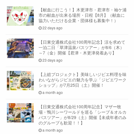
【献血に行こう！】木更津市・君津市・袖ケ浦
市の献血が出来る場所・日程【8月】（献血に
協力いただける企業・団体様も募集中！）
22 days ago
【日東交通株式会社100周年記念】涼を求めて
一泊二日「草津温泉バスツアー」が8/6（木）
～7（金）開催【君津・木更津発着あり】
23 days ago
【上総プロジェクト】美味しいジビエ料理を味
わいながらジビエの魅力を学ぶ「ジビエワーク
ショップ」が7月25日（土）開催！
a month ago
【日東交通株式会社100周年記念】マザー牧
場・鴨川シーワールドを巡る「シープ＆オルカ
バスツアー」が8/29（土）開催【未成年者のみ
のグループも歓迎！！】
a month ago