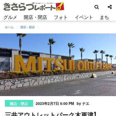
検
コ
索
ン
テ
グルメ
開店・閉店
フォト
イベント
まち
ン
ツ
ホーム
開店・閉店
へ
ス
キ
ッ
プ
2023年2月7日 6:00 PM
by ナエ
開店・閉店
三井アウトレットパーク木更津】