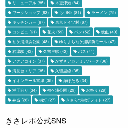
リニューアル
(85)
木更津港
(84)
ワークショップ
(83)
らづBiz
(81)
ラーメン
(75)
キッチンカー
(67)
東京ドイツ村
(67)
コンビニ
(61)
花火
(59)
パン
(52)
献血
(49)
袖ケ浦海浜公園
(48)
ゆりまち袖ケ浦駅前モール
(47)
君津駅
(43)
久留里駅
(42)
バス
(41)
アクアコイン
(37)
かずさアカデミアパーク
(36)
清見台エリア
(35)
久留里線
(35)
イオンモール富津
(35)
海ほたる
(34)
潮干狩り
(34)
袖ケ浦公園
(29)
お祭り
(29)
弁当
(28)
街灯
(27)
きさらづ街灯フォト
(27)
きさレポ公式SNS