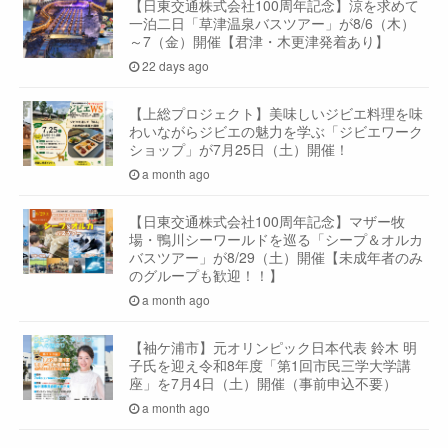
【日東交通株式会社100周年記念】涼を求めて
一泊二日「草津温泉バスツアー」が8/6（木）
～7（金）開催【君津・木更津発着あり】
22 days ago
【上総プロジェクト】美味しいジビエ料理を味
わいながらジビエの魅力を学ぶ「ジビエワーク
ショップ」が7月25日（土）開催！
a month ago
【日東交通株式会社100周年記念】マザー牧
場・鴨川シーワールドを巡る「シープ＆オルカ
バスツアー」が8/29（土）開催【未成年者のみ
のグループも歓迎！！】
a month ago
【袖ケ浦市】元オリンピック日本代表 鈴木 明
子氏を迎え令和8年度「第1回市民三学大学講
座」を7月4日（土）開催（事前申込不要）
a month ago