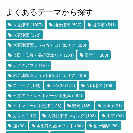
よくあるテーマから探す
木更津市
(1927)
袖ケ浦市
(562)
君津市
(541)
木更津駅
(378)
木更津駅西口（みなと口）エリア
(326)
金田・瓜倉・長須賀エリア
(251)
富津市
(206)
テイクアウト
(197)
木更津駅東口（太田山口）エリア
(195)
スイーツ
(183)
ランチ
(170)
金田地区
(169)
三井アウトレットパーク木更津
(165)
イオンモール木更津
(158)
観光
(138)
公園
(131)
カフェ
(112)
人気記事ランキング
(108)
工事
(92)
狸
(92)
木更津たぬきフォト
(89)
袖ケ浦駅
(88)