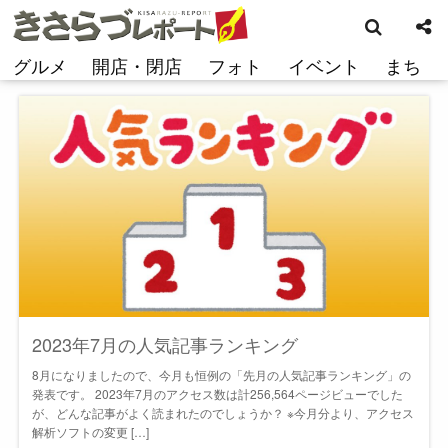
検
コ
索
ン
テ
グルメ
開店・閉店
フォト
イベント
まち
ン
ツ
へ
ス
キ
ッ
プ
2023年7月の人気記事ランキング
8月になりましたので、今月も恒例の「先月の人気記事ランキング」の
発表です。 2023年7月のアクセス数は計256,564ページビューでした
が、どんな記事がよく読まれたのでしょうか？ ※今月分より、アクセス
解析ソフトの変更 […]