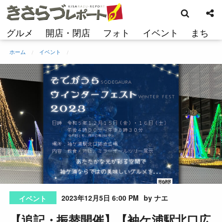
検
コ
索
ン
テ
グルメ
開店・閉店
フォト
イベント
まち
ン
ツ
ホーム
イベント
へ
ス
キ
ッ
プ
2023年12月5日 6:00 PM
by ナエ
イベント
【追記・振替開催】【袖ケ浦駅北口広