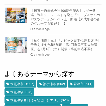
【日東交通株式会社100周年記念】マザー牧
場・鴨川シーワールドを巡る「シープ＆オルカ
バスツアー」が8/29（土）開催【未成年者のみ
のグループも歓迎！！】
a month ago
【袖ケ浦市】元オリンピック日本代表 鈴木 明
子氏を迎え令和8年度「第1回市民三学大学講
座」を7月4日（土）開催（事前申込不要）
a month ago
よくあるテーマから探す
木更津市
(1927)
袖ケ浦市
(562)
君津市
(541)
木更津駅
(378)
木更津駅西口（みなと口）エリア
(326)