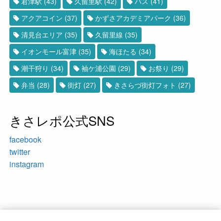
君津駅
(43)
久留里駅
(42)
バス
(41)
アクアコイン
(37)
かずさアカデミアパーク
(36)
清見台エリア
(35)
久留里線
(35)
イオンモール富津
(35)
海ほたる
(34)
潮干狩り
(34)
袖ケ浦公園
(29)
お祭り
(29)
弁当
(28)
街灯
(27)
きさらづ街灯フォト
(27)
きさレポ公式SNS
facebook
twitter
instagram