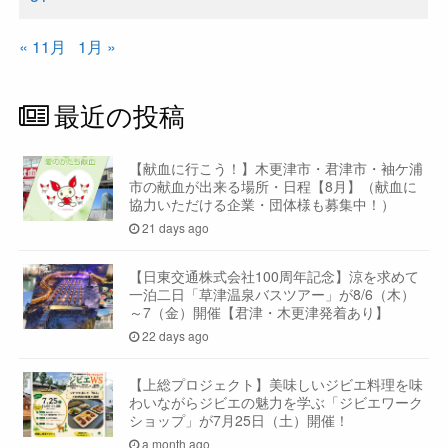
« 11月
1月 »
最近の投稿
【献血に行こう！】木更津市・君津市・袖ケ浦
市の献血が出来る場所・日程【8月】（献血に
協力いただける企業・団体様も募集中！）
21 days ago
【日東交通株式会社100周年記念】涼を求めて
一泊二日「草津温泉バスツアー」が8/6（木）
～7（金）開催【君津・木更津発着あり】
22 days ago
【上総プロジェクト】美味しいジビエ料理を味
わいながらジビエの魅力を学ぶ「ジビエワーク
ショップ」が7月25日（土）開催！
a month ago