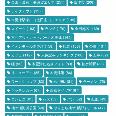
金田・瓜倉・長須賀エリア
(251)
富津市
(206)
テイクアウト
(197)
木更津駅東口（太田山口）エリア
(195)
スイーツ
(183)
ランチ
(170)
金田地区
(169)
三井アウトレットパーク木更津
(165)
イオンモール木更津
(158)
観光
(138)
公園
(131)
カフェ
(112)
人気記事ランキング
(108)
工事
(92)
狸
(92)
木更津たぬきフォト
(89)
袖ケ浦駅
(88)
リニューアル
(85)
木更津港
(84)
ワークショップ
(83)
らづBiz
(81)
ラーメン
(75)
キッチンカー
(67)
東京ドイツ村
(67)
コンビニ
(61)
花火
(59)
パン
(52)
献血
(49)
袖ケ浦海浜公園
(48)
ゆりまち袖ケ浦駅前モール
(47)