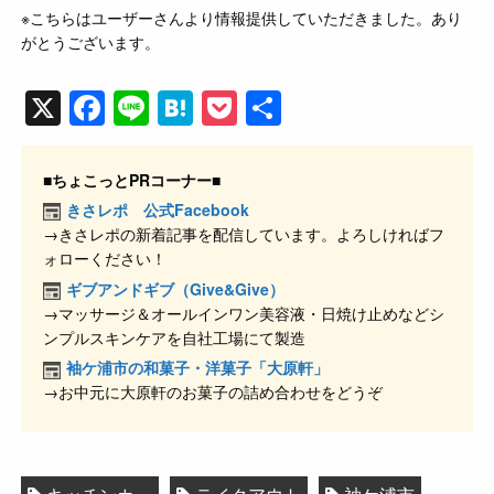
※こちらはユーザーさんより情報提供していただきました。あり
がとうございます。
X
F
Li
H
P
共
a
n
at
o
有
c
e
e
ck
■ちょこっとPRコーナー■
e
n
et
きさレポ 公式Facebook
→きさレポの新着記事を配信しています。よろしければフ
b
a
ォローください！
o
ギブアンドギブ（Give&Give）
o
→マッサージ＆オールインワン美容液・日焼け止めなどシ
ンプルスキンケアを自社工場にて製造
k
袖ケ浦市の和菓子・洋菓子「大原軒」
→お中元に大原軒のお菓子の詰め合わせをどうぞ