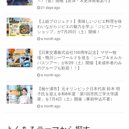
～7（金）開催【君津・木更津発着あり】
21 days ago
【上総プロジェクト】美味しいジビエ料理を味
わいながらジビエの魅力を学ぶ「ジビエワーク
ショップ」が7月25日（土）開催！
a month ago
【日東交通株式会社100周年記念】マザー牧
場・鴨川シーワールドを巡る「シープ＆オルカ
バスツアー」が8/29（土）開催【未成年者のみ
のグループも歓迎！！】
a month ago
【袖ケ浦市】元オリンピック日本代表 鈴木 明
子氏を迎え令和8年度「第1回市民三学大学講
座」を7月4日（土）開催（事前申込不要）
a month ago
よくあるテーマから探す