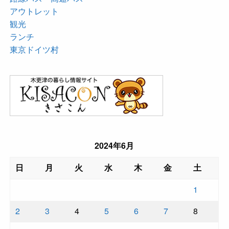
アウトレット
観光
ランチ
東京ドイツ村
2024年6月
日
月
火
水
木
金
土
1
2
3
4
5
6
7
8