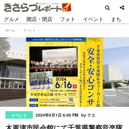
検
コ
索
ン
テ
グルメ
開店・閉店
フォト
イベント
まち
ン
ツ
ホーム
イベント
へ
ス
キ
ッ
プ
2024年6月1日 6:00 PM
by ナエ
イベント
木更津市民会館にて千葉県警察音楽隊