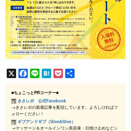
X
F
Li
H
P
共
a
n
at
o
有
c
e
e
ck
■ちょこっとPRコーナー■
e
n
et
きさレポ 公式Facebook
→きさレポの新着記事を配信しています。よろしければフ
b
a
ォローください！
o
ギブアンドギブ（Give&Give）
o
→マッサージ＆オールインワン美容液・日焼け止めなどシ