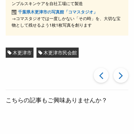
ンプルスキンケアを自社工場にて製造
k
千葉県木更津市の写真館「コマスタジオ」
→コマスタジオでは一度しかない「その時」を、大切な宝
物として残せるよう1枚1枚写真を創ります
木更津市
木更津市民会館
過
去
こちらの記事もご興味ありませんか？
の
投