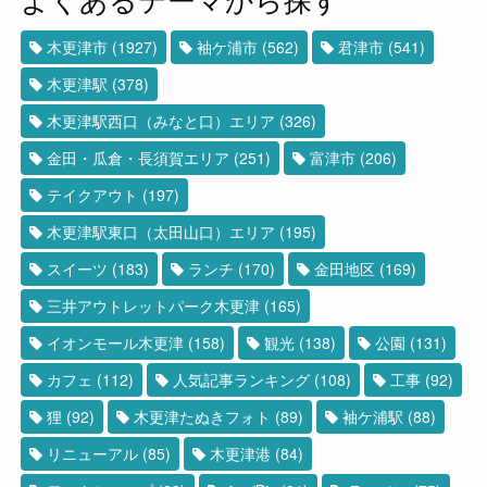
木更津市
(1927)
袖ケ浦市
(562)
君津市
(541)
木更津駅
(378)
木更津駅西口（みなと口）エリア
(326)
金田・瓜倉・長須賀エリア
(251)
富津市
(206)
テイクアウト
(197)
木更津駅東口（太田山口）エリア
(195)
スイーツ
(183)
ランチ
(170)
金田地区
(169)
三井アウトレットパーク木更津
(165)
イオンモール木更津
(158)
観光
(138)
公園
(131)
カフェ
(112)
人気記事ランキング
(108)
工事
(92)
狸
(92)
木更津たぬきフォト
(89)
袖ケ浦駅
(88)
リニューアル
(85)
木更津港
(84)