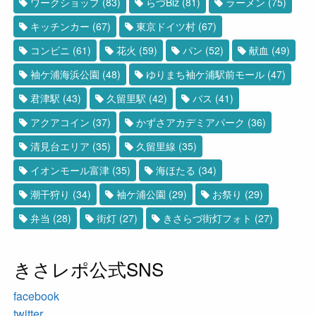
ワークショップ
(83)
らづBiz
(81)
ラーメン
(75)
キッチンカー
(67)
東京ドイツ村
(67)
コンビニ
(61)
花火
(59)
パン
(52)
献血
(49)
袖ケ浦海浜公園
(48)
ゆりまち袖ケ浦駅前モール
(47)
君津駅
(43)
久留里駅
(42)
バス
(41)
アクアコイン
(37)
かずさアカデミアパーク
(36)
清見台エリア
(35)
久留里線
(35)
イオンモール富津
(35)
海ほたる
(34)
潮干狩り
(34)
袖ケ浦公園
(29)
お祭り
(29)
弁当
(28)
街灯
(27)
きさらづ街灯フォト
(27)
きさレポ公式SNS
facebook
twitter