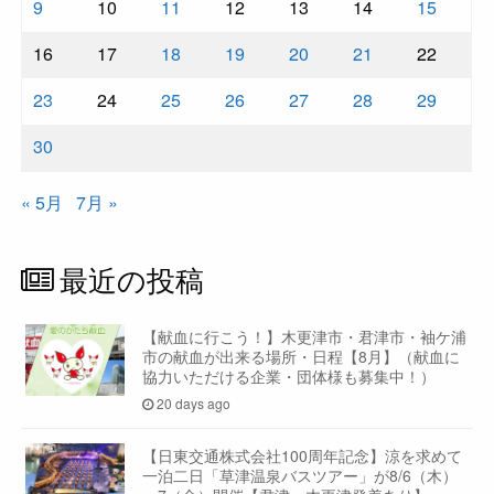
9
10
11
12
13
14
15
16
17
18
19
20
21
22
23
24
25
26
27
28
29
30
« 5月
7月 »
最近の投稿
【献血に行こう！】木更津市・君津市・袖ケ浦
市の献血が出来る場所・日程【8月】（献血に
協力いただける企業・団体様も募集中！）
20 days ago
【日東交通株式会社100周年記念】涼を求めて
一泊二日「草津温泉バスツアー」が8/6（木）