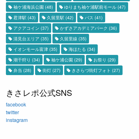
袖ケ浦海浜公園
(48)
ゆりまち袖ケ浦駅前モール
(47)
君津駅
(43)
久留里駅
(42)
バス
(41)
アクアコイン
(37)
かずさアカデミアパーク
(36)
清見台エリア
(35)
久留里線
(35)
イオンモール富津
(35)
海ほたる
(34)
潮干狩り
(34)
袖ケ浦公園
(29)
お祭り
(29)
弁当
(28)
街灯
(27)
きさらづ街灯フォト
(27)
きさレポ公式SNS
facebook
twitter
instagram