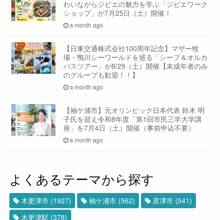
わいながらジビエの魅力を学ぶ「ジビエワーク
ショップ」が7月25日（土）開催！
a month ago
【日東交通株式会社100周年記念】マザー牧
場・鴨川シーワールドを巡る「シープ＆オルカ
バスツアー」が8/29（土）開催【未成年者のみ
のグループも歓迎！！】
a month ago
【袖ケ浦市】元オリンピック日本代表 鈴木 明
子氏を迎え令和8年度「第1回市民三学大学講
座」を7月4日（土）開催（事前申込不要）
a month ago
よくあるテーマから探す
木更津市
(1927)
袖ケ浦市
(562)
君津市
(541)
木更津駅
(378)