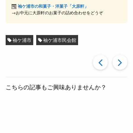
k
袖ケ浦市の和菓子・洋菓子「大原軒」
→お中元に大原軒のお菓子の詰め合わせをどうぞ
袖ケ浦市
袖ケ浦市民会館
過
去
こちらの記事もご興味ありませんか？
の
投