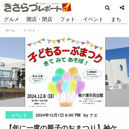
検
コ
索
ン
テ
グルメ
開店・閉店
フォト
イベント
まち
ン
ツ
ホーム
イベント
へ
ス
キ
ッ
プ
2024年12月1日 6:00 PM
by ナエ
イベント
【年に一度の親子のおまつり】袖ケ