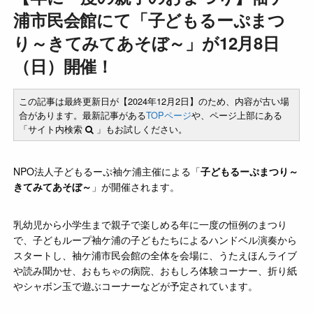
浦市民会館にて「子どもるーぷまつ
り～きてみてあそぼ～」が12月8日
（日）開催！
この記事は最終更新日が【2024年12月2日】のため、内容が古い場
合があります。最新記事がある
TOPページ
や、ページ上部にある
「サイト内検索
」もお試しください。
NPO法人子どもるーぷ袖ケ浦主催による「
子どもるーぷまつり～
きてみてあそぼ～
」が開催されます。
乳幼児から小学生まで親子で楽しめる年に一度の恒例のまつり
で、子どもループ袖ケ浦の子どもたちによるハンドベル演奏から
スタートし、袖ケ浦市民会館の全体を会場に、うたえほんライブ
や読み聞かせ、おもちゃの病院、おもしろ体験コーナー、折り紙
やシャボン玉で遊ぶコーナーなどが予定されています。