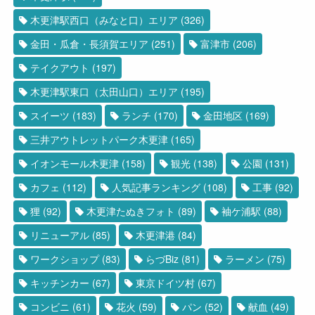
木更津駅西口（みなと口）エリア
(326)
金田・瓜倉・長須賀エリア
(251)
富津市
(206)
テイクアウト
(197)
木更津駅東口（太田山口）エリア
(195)
スイーツ
(183)
ランチ
(170)
金田地区
(169)
三井アウトレットパーク木更津
(165)
イオンモール木更津
(158)
観光
(138)
公園
(131)
カフェ
(112)
人気記事ランキング
(108)
工事
(92)
狸
(92)
木更津たぬきフォト
(89)
袖ケ浦駅
(88)
リニューアル
(85)
木更津港
(84)
ワークショップ
(83)
らづBiz
(81)
ラーメン
(75)
キッチンカー
(67)
東京ドイツ村
(67)
コンビニ
(61)
花火
(59)
パン
(52)
献血
(49)