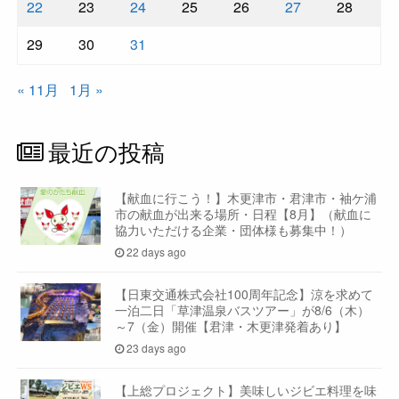
22
23
24
25
26
27
28
29
30
31
« 11月
1月 »
最近の投稿
【献血に行こう！】木更津市・君津市・袖ケ浦
市の献血が出来る場所・日程【8月】（献血に
協力いただける企業・団体様も募集中！）
22 days ago
【日東交通株式会社100周年記念】涼を求めて
一泊二日「草津温泉バスツアー」が8/6（木）
～7（金）開催【君津・木更津発着あり】
23 days ago
【上総プロジェクト】美味しいジビエ料理を味