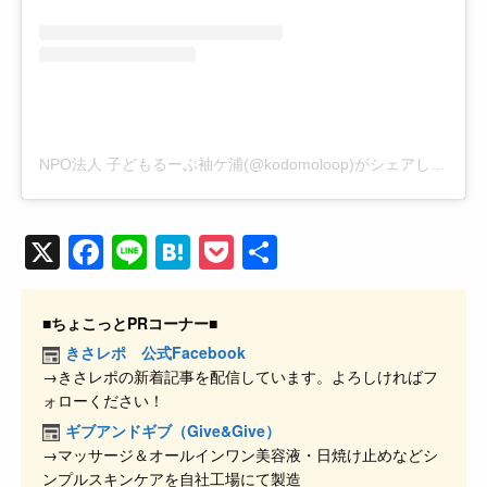
NPO法人 子どもるーぷ袖ケ浦(@kodomoloop)がシェアした投稿
X
F
Li
H
P
共
a
n
at
o
有
c
e
e
ck
■ちょこっとPRコーナー■
e
n
et
きさレポ 公式Facebook
→きさレポの新着記事を配信しています。よろしければフ
b
a
ォローください！
o
ギブアンドギブ（Give&Give）
o
→マッサージ＆オールインワン美容液・日焼け止めなどシ
ンプルスキンケアを自社工場にて製造