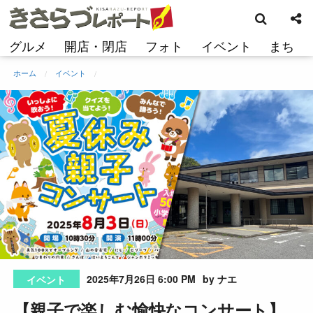
検
コ
索
ン
テ
グルメ
開店・閉店
フォト
イベント
まち
ン
ツ
ホーム
イベント
へ
ス
キ
ッ
プ
2025年7月26日 6:00 PM
by ナエ
イベント
【親子で楽しむ愉快なコンサート】