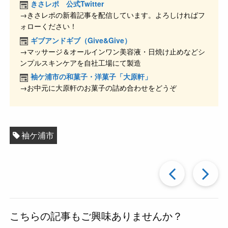
e
n
et
きさレポ 公式Twitter
→きさレポの新着記事を配信しています。よろしければフ
b
a
ォローください！
o
ギブアンドギブ（Give&Give）
o
→マッサージ＆オールインワン美容液・日焼け止めなどシ
ンプルスキンケアを自社工場にて製造
k
袖ケ浦市の和菓子・洋菓子「大原軒」
→お中元に大原軒のお菓子の詰め合わせをどうぞ
袖ケ浦市
過
去
こちらの記事もご興味ありませんか？