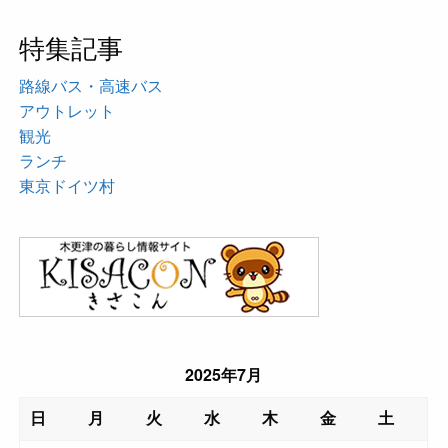
特集記事
路線バス・高速バス
アウトレット
観光
ランチ
東京ドイツ村
2025年7月
日
月
火
水
木
金
土