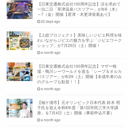
【日東交通株式会社100周年記念】涼を求めて
一泊二日「草津温泉バスツアー」が8/6（木）
～7（金）開催【君津・木更津発着あり】
22 days ago
【上総プロジェクト】美味しいジビエ料理を味
わいながらジビエの魅力を学ぶ「ジビエワーク
ショップ」が7月25日（土）開催！
a month ago
【日東交通株式会社100周年記念】マザー牧
場・鴨川シーワールドを巡る「シープ＆オルカ
バスツアー」が8/29（土）開催【未成年者のみ
のグループも歓迎！！】
a month ago
【袖ケ浦市】元オリンピック日本代表 鈴木 明
子氏を迎え令和8年度「第1回市民三学大学講
座」を7月4日（土）開催（事前申込不要）
a month ago