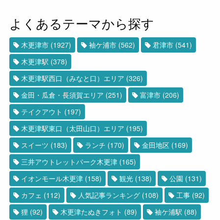
よくあるテーマから探す
木更津市
(1927)
袖ケ浦市
(562)
君津市
(541)
木更津駅
(378)
木更津駅西口（みなと口）エリア
(326)
金田・瓜倉・長須賀エリア
(251)
富津市
(206)
テイクアウト
(197)
木更津駅東口（太田山口）エリア
(195)
スイーツ
(183)
ランチ
(170)
金田地区
(169)
三井アウトレットパーク木更津
(165)
イオンモール木更津
(158)
観光
(138)
公園
(131)
カフェ
(112)
人気記事ランキング
(108)
工事
(92)
狸
(92)
木更津たぬきフォト
(89)
袖ケ浦駅
(88)