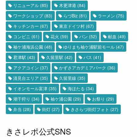
リニューアル
(85)
木更津港
(84)
ワークショップ
(83)
らづBiz
(81)
ラーメン
(75)
キッチンカー
(67)
東京ドイツ村
(67)
コンビニ
(61)
花火
(59)
パン
(52)
献血
(49)
袖ケ浦海浜公園
(48)
ゆりまち袖ケ浦駅前モール
(47)
君津駅
(43)
久留里駅
(42)
バス
(41)
アクアコイン
(37)
かずさアカデミアパーク
(36)
清見台エリア
(35)
久留里線
(35)
イオンモール富津
(35)
海ほたる
(34)
潮干狩り
(34)
袖ケ浦公園
(29)
お祭り
(29)
弁当
(28)
街灯
(27)
きさらづ街灯フォト
(27)
きさレポ公式SNS