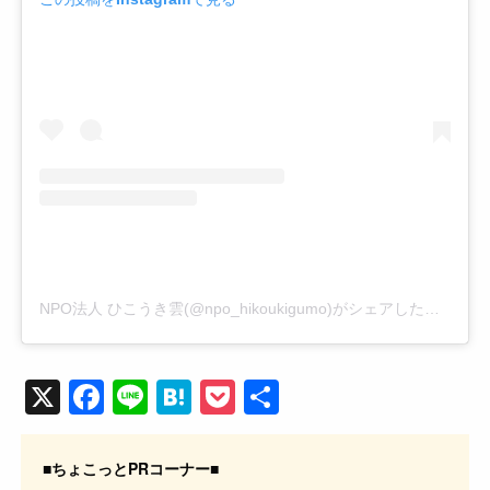
NPO法人 ひこうき雲(@npo_hikoukigumo)がシェアした投稿
X
F
Li
H
P
共
a
n
at
o
有
c
e
e
ck
■ちょこっとPRコーナー■