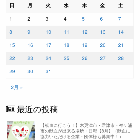
日
月
火
水
木
金
土
1
2
3
4
5
6
7
8
9
10
11
12
13
14
15
16
17
18
19
20
21
22
23
24
25
26
27
28
29
30
31
2月 »
最近の投稿
【献血に行こう！】木更津市・君津市・袖ケ浦
市の献血が出来る場所・日程【8月】（献血に
協力いただける企業・団体様も募集中！）