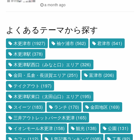
a month ago
よくあるテーマから探す
木更津市
(1927)
袖ケ浦市
(562)
君津市
(541)
木更津駅
(378)
木更津駅西口（みなと口）エリア
(326)
金田・瓜倉・長須賀エリア
(251)
富津市
(206)
テイクアウト
(197)
木更津駅東口（太田山口）エリア
(195)
スイーツ
(183)
ランチ
(170)
金田地区
(169)
三井アウトレットパーク木更津
(165)
イオンモール木更津
(158)
観光
(138)
公園
(131)
カフェ
(112)
人気記事ランキング
(108)
工事
(92)