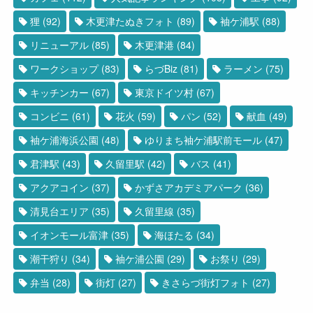
狸
(92)
木更津たぬきフォト
(89)
袖ケ浦駅
(88)
リニューアル
(85)
木更津港
(84)
ワークショップ
(83)
らづBiz
(81)
ラーメン
(75)
キッチンカー
(67)
東京ドイツ村
(67)
コンビニ
(61)
花火
(59)
パン
(52)
献血
(49)
袖ケ浦海浜公園
(48)
ゆりまち袖ケ浦駅前モール
(47)
君津駅
(43)
久留里駅
(42)
バス
(41)
アクアコイン
(37)
かずさアカデミアパーク
(36)
清見台エリア
(35)
久留里線
(35)
イオンモール富津
(35)
海ほたる
(34)
潮干狩り
(34)
袖ケ浦公園
(29)
お祭り
(29)
弁当
(28)
街灯
(27)
きさらづ街灯フォト
(27)