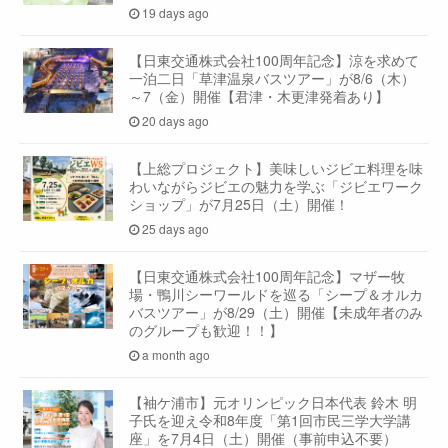
19 days ago
【日東交通株式会社100周年記念】涼を求めて
一泊二日「草津温泉バスツアー」が8/6（木）
～7（金）開催【君津・木更津発着あり】
20 days ago
【上総プロジェクト】美味しいジビエ料理を味
わいながらジビエの魅力を学ぶ「ジビエワーク
ショップ」が7月25日（土）開催！
25 days ago
【日東交通株式会社100周年記念】マザー牧
場・鴨川シーワールドを巡る「シープ＆オルカ
バスツアー」が8/29（土）開催【未成年者のみ
のグループも歓迎！！】
a month ago
【袖ケ浦市】元オリンピック日本代表 鈴木 明
子氏を迎え令和8年度「第1回市民三学大学講
座」を7月4日（土）開催（事前申込不要）