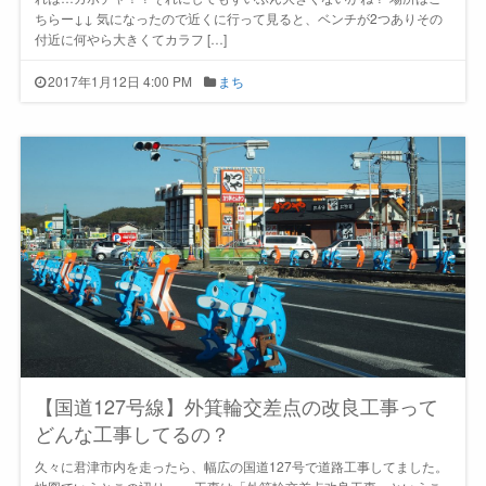
ちらー↓↓ 気になったので近くに行って見ると、ベンチが2つありその
付近に何やら大きくてカラフ […]
2017年1月12日 4:00 PM
まち
【国道127号線】外箕輪交差点の改良工事って
どんな工事してるの？
久々に君津市内を走ったら、幅広の国道127号で道路工事してました。