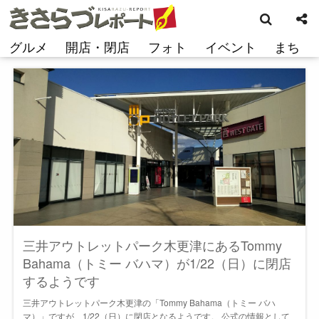
検
コ
索
ン
テ
グルメ
開店・閉店
フォト
イベント
まち
ン
ツ
へ
ス
キ
ッ
プ
三井アウトレットパーク木更津にあるTommy
Bahama（トミー バハマ）が1/22（日）に閉店
するようです
三井アウトレットパーク木更津の「Tommy Bahama（トミー バハ
マ）」ですが、1/22（日）に閉店となるようです。 公式の情報として