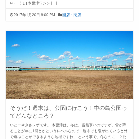
ω・｀) ↓↓木更津ワシン […]
2017年1月20日 9:00 PM
開店・閉店
そうだ！週末は、公園に行こう！中の島公園っ
てどんなところ？
いとー＠きさレポです。 木更津は、冬は、当然寒いのですが、雪が降
ることが年に1回とかというレベルなので、週末でも陽が出ていると外
で遊ぶことができるような地域ですね。 という事で、冬なのに！？公