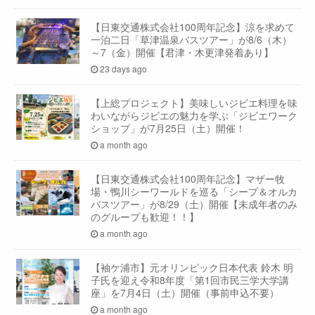
【日東交通株式会社100周年記念】涼を求めて
一泊二日「草津温泉バスツアー」が8/6（木）
～7（金）開催【君津・木更津発着あり】
23 days ago
【上総プロジェクト】美味しいジビエ料理を味
わいながらジビエの魅力を学ぶ「ジビエワーク
ショップ」が7月25日（土）開催！
a month ago
【日東交通株式会社100周年記念】マザー牧
場・鴨川シーワールドを巡る「シープ＆オルカ
バスツアー」が8/29（土）開催【未成年者のみ
のグループも歓迎！！】
a month ago
【袖ケ浦市】元オリンピック日本代表 鈴木 明
子氏を迎え令和8年度「第1回市民三学大学講
座」を7月4日（土）開催（事前申込不要）
a month ago