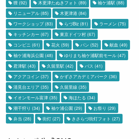
狸
(92)
木更津たぬきフォト
(89)
袖ケ浦駅
(88)
リニューアル
(85)
木更津港
(84)
ワークショップ
(83)
らづBiz
(81)
ラーメン
(75)
キッチンカー
(67)
東京ドイツ村
(67)
コンビニ
(61)
花火
(59)
パン
(52)
献血
(49)
袖ケ浦海浜公園
(48)
ゆりまち袖ケ浦駅前モール
(47)
君津駅
(43)
久留里駅
(42)
バス
(41)
アクアコイン
(37)
かずさアカデミアパーク
(36)
清見台エリア
(35)
久留里線
(35)
イオンモール富津
(35)
海ほたる
(34)
潮干狩り
(34)
袖ケ浦公園
(29)
お祭り
(29)
弁当
(28)
街灯
(27)
きさらづ街灯フォト
(27)