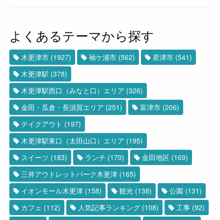
よくあるテーマから探す
木更津市
(1927)
袖ケ浦市
(562)
君津市
(541)
木更津駅
(378)
木更津駅西口（みなと口）エリア
(326)
金田・瓜倉・長須賀エリア
(251)
富津市
(206)
テイクアウト
(197)
木更津駅東口（太田山口）エリア
(195)
スイーツ
(183)
ランチ
(170)
金田地区
(169)
三井アウトレットパーク木更津
(165)
イオンモール木更津
(158)
観光
(138)
公園
(131)
カフェ
(112)
人気記事ランキング
(108)
工事
(92)