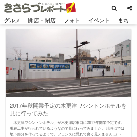
検
コ
索
ン
テ
グルメ
開店・閉店
フォト
イベント
まち
ン
ツ
へ
ス
キ
ッ
プ
2017年秋開業予定の木更津ワシントンホテルを
見に行ってみた
「木更津ワシントンホテル」が木更津駅東口に2017年開業予定です。
現在工事が行われているようなので見に行ってみました。 現時点では
地下部分を作ってるようで、フェンスに隠れて良く見えません…(´・