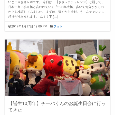
いとー＠きさレポです。 今日は、【きさレポチャレンジ】と題して、
日本一高い歩道橋と言われている「中の島大橋」歩いて何分かかるの
か？を検証してみました。 まずは、遠くから撮影。う～んチャレンジ
精神が沸き立ちます。 ん！？下 […]
2017年1月17日 12:00 PM
フォト
【誕生10周年】チーバくんのお誕生日会に行っ
てきた