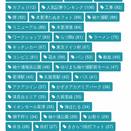
カフェ
(112)
人気記事ランキング
(108)
工事
(92)
狸
(92)
木更津たぬきフォト
(89)
袖ケ浦駅
(88)
リニューアル
(85)
木更津港
(84)
ワークショップ
(83)
らづBiz
(81)
ラーメン
(75)
キッチンカー
(67)
東京ドイツ村
(67)
コンビニ
(61)
花火
(59)
パン
(52)
献血
(49)
袖ケ浦海浜公園
(48)
ゆりまち袖ケ浦駅前モール
(47)
君津駅
(43)
久留里駅
(42)
バス
(41)
アクアコイン
(37)
かずさアカデミアパーク
(36)
清見台エリア
(35)
久留里線
(35)
イオンモール富津
(35)
海ほたる
(34)
潮干狩り
(34)
袖ケ浦公園
(29)
お祭り
(29)
弁当
(28)
街灯
(27)
きさらづ街灯フォト
(27)