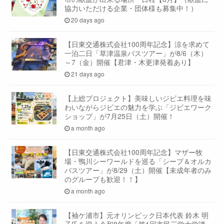
協力いただける企業・団体様も募集中！）
20 days ago
【日東交通株式会社100周年記念】涼を求めて
一泊二日「草津温泉バスツアー」が8/6（木）
～7（金）開催【君津・木更津発着あり】
21 days ago
【上総プロジェクト】美味しいジビエ料理を味
わいながらジビエの魅力を学ぶ「ジビエワーク
ショップ」が7月25日（土）開催！
a month ago
【日東交通株式会社100周年記念】マザー牧
場・鴨川シーワールドを巡る「シープ＆オルカ
バスツアー」が8/29（土）開催【未成年者のみ
のグループも歓迎！！】
a month ago
【袖ケ浦市】元オリンピック日本代表 鈴木 明
子氏を迎え令和8年度「第1回市民三学大学講