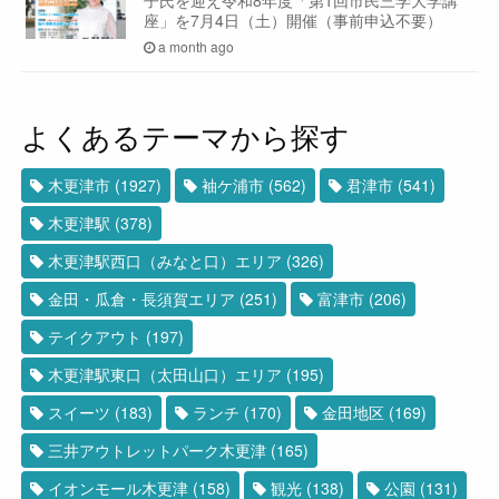
座」を7月4日（土）開催（事前申込不要）
a month ago
よくあるテーマから探す
木更津市
(1927)
袖ケ浦市
(562)
君津市
(541)
木更津駅
(378)
木更津駅西口（みなと口）エリア
(326)
金田・瓜倉・長須賀エリア
(251)
富津市
(206)
テイクアウト
(197)
木更津駅東口（太田山口）エリア
(195)
スイーツ
(183)
ランチ
(170)
金田地区
(169)
三井アウトレットパーク木更津
(165)
イオンモール木更津
(158)
観光
(138)
公園
(131)