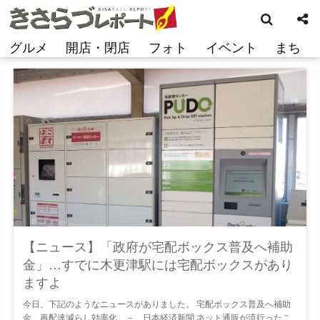
検
コ
索
ン
テ
グルメ
開店・閉店
フォト
イベント
まち
ン
ツ
へ
ス
キ
ッ
プ
【ニュース】「政府が宅配ボックス普及へ補助
金」…すでに木更津駅には宅配ボックスがあり
ますよ
今日、下記のようなニュースがありました。 宅配ボックス普及へ補助
金 再配達減らし効率化 － 日本経済新聞 ネット通販が流行ったこ