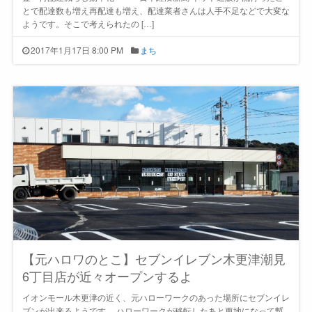
とで配達数も増え再配達も増え、配達業者さんは人手不足などで大変な
ようです。そこで考えられたの […]
2017年1月17日 8:00 PM
まち
【元ハロワのとこ】セブンイレブン木更津潮見
6丁目店が近々オープンするよ
イオンモール木更津の近く、元ハローワークのあった場所にセブンイレ
ブンが出来るようです。 ハローワークが移転したあと更地になって暫