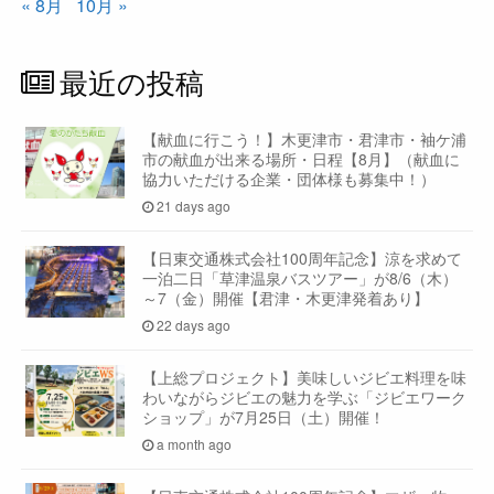
« 8月
10月 »
最近の投稿
【献血に行こう！】木更津市・君津市・袖ケ浦
市の献血が出来る場所・日程【8月】（献血に
協力いただける企業・団体様も募集中！）
21 days ago
【日東交通株式会社100周年記念】涼を求めて
一泊二日「草津温泉バスツアー」が8/6（木）
～7（金）開催【君津・木更津発着あり】
22 days ago
【上総プロジェクト】美味しいジビエ料理を味
わいながらジビエの魅力を学ぶ「ジビエワーク
ショップ」が7月25日（土）開催！
a month ago