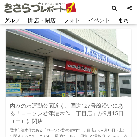
検
コ
索
ン
テ
グルメ
開店・閉店
フォト
イベント
まち
ン
ツ
へ
ス
キ
ッ
プ
内みのわ運動公園近く、国道127号線沿いにあ
る「ローソン君津法木作一丁目店」が9月15日
（土）に閉店
君津市法木作にある「ローソン君津法木作一丁目店」が9月15日（土）
に閉店するとのことです。 場所はこちら↓ 国道127号線沿いにあり、内