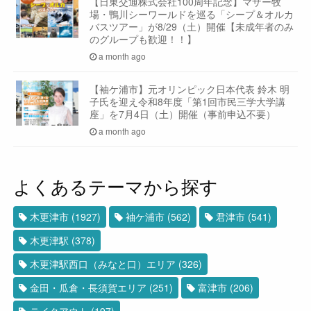
【日東交通株式会社100周年記念】マザー牧
場・鴨川シーワールドを巡る「シープ＆オルカ
バスツアー」が8/29（土）開催【未成年者のみ
のグループも歓迎！！】
a month ago
【袖ケ浦市】元オリンピック日本代表 鈴木 明
子氏を迎え令和8年度「第1回市民三学大学講
座」を7月4日（土）開催（事前申込不要）
a month ago
よくあるテーマから探す
木更津市
(1927)
袖ケ浦市
(562)
君津市
(541)
木更津駅
(378)
木更津駅西口（みなと口）エリア
(326)
金田・瓜倉・長須賀エリア
(251)
富津市
(206)