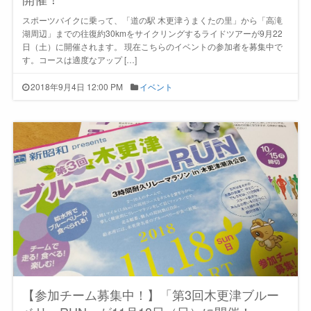
スポーツバイクに乗って、「道の駅 木更津うまくたの里」から「高滝
湖周辺」までの往復約30kmをサイクリングするライドツアーが9月22
日（土）に開催されます。 現在こちらのイベントの参加者を募集中で
す。コースは適度なアップ […]
2018年9月4日 12:00 PM
イベント
【参加チーム募集中！】「第3回木更津ブルー