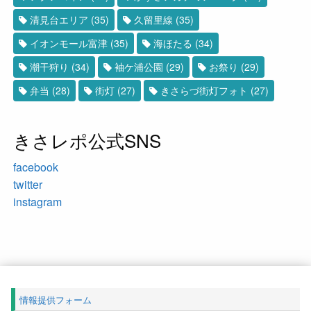
清見台エリア
(35)
久留里線
(35)
イオンモール富津
(35)
海ほたる
(34)
潮干狩り
(34)
袖ケ浦公園
(29)
お祭り
(29)
弁当
(28)
街灯
(27)
きさらづ街灯フォト
(27)
きさレポ公式SNS
facebook
twitter
instagram
情報提供フォーム