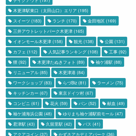
テイクアウト
(197)
木更津駅東口（太田山口）エリア
(195)
スイーツ
(183)
ランチ
(170)
金田地区
(169)
三井アウトレットパーク木更津
(165)
イオンモール木更津
(158)
観光
(138)
公園
(131)
カフェ
(112)
人気記事ランキング
(108)
工事
(92)
狸
(92)
木更津たぬきフォト
(89)
袖ケ浦駅
(88)
リニューアル
(85)
木更津港
(84)
ワークショップ
(83)
らづBiz
(81)
ラーメン
(75)
キッチンカー
(67)
東京ドイツ村
(67)
コンビニ
(61)
花火
(59)
パン
(52)
献血
(49)
袖ケ浦海浜公園
(48)
ゆりまち袖ケ浦駅前モール
(47)
君津駅
(43)
久留里駅
(42)
バス
(41)
アクアコイン
(37)
かずさアカデミアパーク
(36)