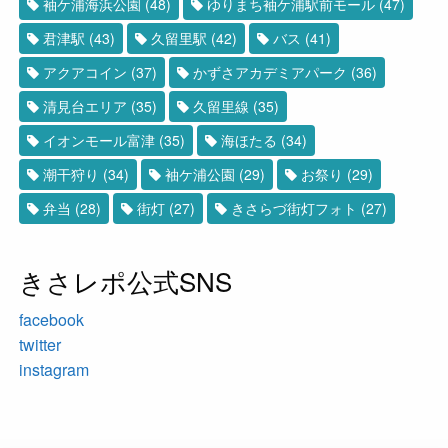
袖ケ浦海浜公園
(48)
ゆりまち袖ケ浦駅前モール
(47)
君津駅
(43)
久留里駅
(42)
バス
(41)
アクアコイン
(37)
かずさアカデミアパーク
(36)
清見台エリア
(35)
久留里線
(35)
イオンモール富津
(35)
海ほたる
(34)
潮干狩り
(34)
袖ケ浦公園
(29)
お祭り
(29)
弁当
(28)
街灯
(27)
きさらづ街灯フォト
(27)
きさレポ公式SNS
facebook
twitter
instagram