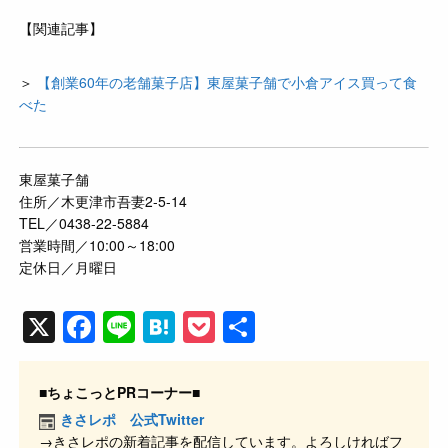
【関連記事】
＞
【創業60年の老舗菓子店】東屋菓子舗で小倉アイス買って食
べた
東屋菓子舗
住所／木更津市吾妻2-5-14
TEL／0438-22-5884
営業時間／10:00～18:00
定休日／月曜日
X
F
Li
H
P
共
a
n
at
o
有
c
e
e
ck
■ちょこっとPRコーナー■
e
n
et
きさレポ 公式Twitter
→きさレポの新着記事を配信しています。よろしければフ