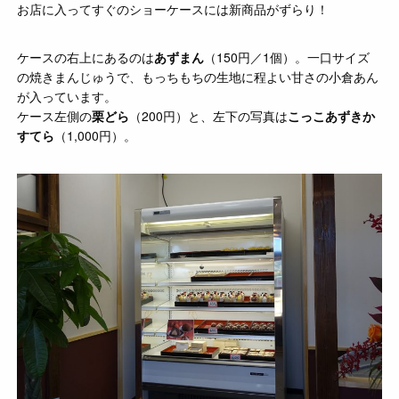
お店に入ってすぐのショーケースには新商品がずらり！
ケースの右上にあるのは
あずまん
（150円／1個）。一口サイズ
の焼きまんじゅうで、もっちもちの生地に程よい甘さの小倉あん
が入っています。
ケース左側の
栗どら
（200円）と、左下の写真は
こっこあずきか
すてら
（1,000円）。