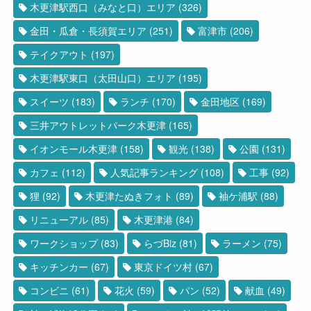
木更津駅西口（みなと口）エリア
(326)
金田・瓜倉・長須賀エリア
(251)
富津市
(206)
テイクアウト
(197)
木更津駅東口（太田山口）エリア
(195)
スイーツ
(183)
ランチ
(170)
金田地区
(169)
三井アウトレットパーク木更津
(165)
イオンモール木更津
(158)
観光
(138)
公園
(131)
カフェ
(112)
人気記事ランキング
(108)
工事
(92)
狸
(92)
木更津たぬきフォト
(89)
袖ケ浦駅
(88)
リニューアル
(85)
木更津港
(84)
ワークショップ
(83)
らづBiz
(81)
ラーメン
(75)
キッチンカー
(67)
東京ドイツ村
(67)
コンビニ
(61)
花火
(59)
パン
(52)
献血
(49)