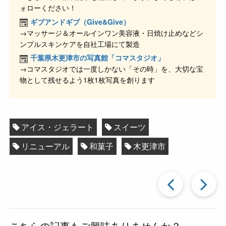
b
a
ォローください！
o
ギブアンドギブ（Give&Give）
o
→マッサージ＆オールインワン美容液・日焼け止めなどシ
ンプルスキンケアを自社工場にて製造
k
千葉県木更津市の写真館「コマスタジオ」
→コマスタジオでは一度しかない「その時」を、大切な宝
物として残せるよう1枚1枚写真を創ります
アイス・ジェラート
スイーツ
リニューアル
和菓子
木更津市
過
去
こちらの記事もご興味ありませんか？