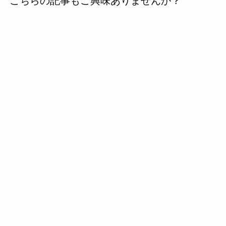
の
投
稿
へ