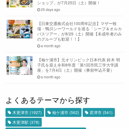
ショップ」が7月25日（土）開催！
25 days ago
【日東交通株式会社100周年記念】マザー牧
場・鴨川シーワールドを巡る「シープ＆オルカ
バスツアー」が8/29（土）開催【未成年者のみ
のグループも歓迎！！】
a month ago
【袖ケ浦市】元オリンピック日本代表 鈴木 明
子氏を迎え令和8年度「第1回市民三学大学講
座」を7月4日（土）開催（事前申込不要）
a month ago
よくあるテーマから探す
木更津市
(1927)
袖ケ浦市
(562)
君津市
(541)
木更津駅
(378)