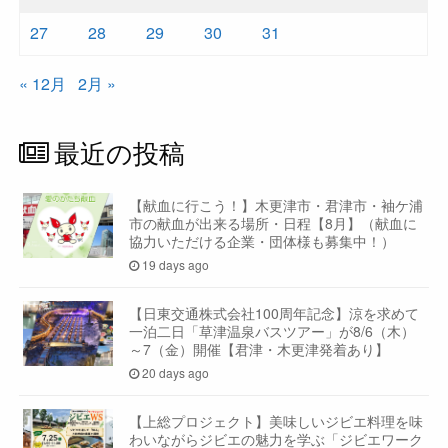
27
28
29
30
31
« 12月
2月 »
最近の投稿
【献血に行こう！】木更津市・君津市・袖ケ浦
市の献血が出来る場所・日程【8月】（献血に
協力いただける企業・団体様も募集中！）
19 days ago
【日東交通株式会社100周年記念】涼を求めて
一泊二日「草津温泉バスツアー」が8/6（木）
～7（金）開催【君津・木更津発着あり】
20 days ago
【上総プロジェクト】美味しいジビエ料理を味
わいながらジビエの魅力を学ぶ「ジビエワーク