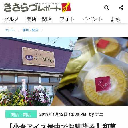
検
コ
索
ン
テ
グルメ
開店・閉店
フォト
イベント
まち
ン
ツ
ホーム
開店・閉店
へ
ス
キ
ッ
プ
2019年1月12日 12:00 PM
by ナエ
開店・閉店
【小倉アイス最中でお馴染み】和菓